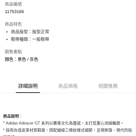
商品編號
信用卡分期付款
11753166
3 期 0 利率 每期
NT$1,026
21家銀行
商品特色
合作金庫商業銀行
第一商業銀行
超商取貨付款
商品版型：版型正常
華南商業銀行
彰化商業銀行
鞋帶種類：一般鞋帶
LINE Pay
上海商業儲蓄銀行
台北富邦商業銀行
國泰世華商業銀行
兆豐國際商業銀行
Apple Pay
銷售重點
臺灣中小企業銀行
台中商業銀行
顏色：黑色 / 灰色
匯豐（台灣）商業銀行
華泰商業銀行
街口支付
聯邦商業銀行
遠東國際商業銀行
元大商業銀行
永豐商業銀行
悠遊付
玉山商業銀行
星展（台灣）商業銀行
台新國際商業銀行
中國信託商業銀行
全盈+PAY
詳細說明
商品規格
相關推薦
台灣樂天信用卡公司
AFTEE先享後付
相關說明
【關於「AFTEE先享後付」】
ATM付款
：
AFTEE先享後付是「在收到商品之後才付款」的支付方式。 讓您購物簡單
商品說明
便利好安心！
* Adidas Adiracer GT 系列以賽車文化為靈感，主打低重心流線輪廓。
１．簡單：不需註冊會員、不需綁卡、不需儲值。
運送方式
* 採用合成皮革材質鞋面，搭配縫線三條紋樣式細節，呈現俐落、現代的街
２．便利：只要手機號碼，簡訊認證，即可結帳。