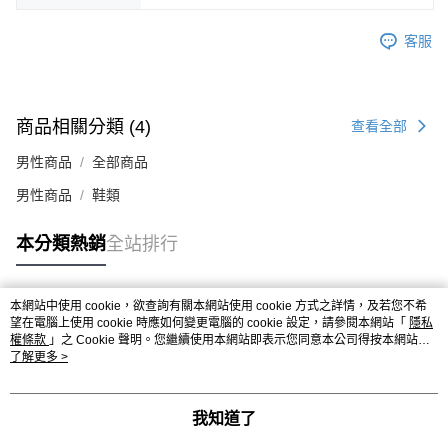
時審查核予不同之上限額度；若仍有額度不足之情形，本公司將視審查結果
請求用戶進行身份認證。
客服
５．嚴禁一人註冊多個帳號或使用他人資訊註冊。若發現惡意使用之情形，
恩沛科技股份有限公司將有權停止該用戶之使用額度並採取法律行動。
商品相關分類 (4)
查看全部
男性商品
全部商品
男性商品
鞋類
本分類熱銷
全站排行
本網站中使用 cookie，欲查詢有關本網站使用 cookie 方式之詳情，及若您不希
熱門標籤
望在電腦上使用 cookie 時應如何變更電腦的 cookie 設定，請參閱本網站「
隱私
權條款
」之 Cookie 聲明。您繼續使用本網站即表示您同意本公司得按本網站使
用條款之 Cookie 聲明使用 cookie。
了解更多 >
我知道了