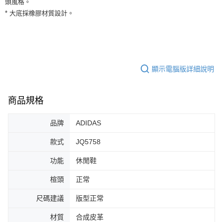
頭風格。
３．安心：先確認商品／服務後，再付款。
全家取貨付款
* 大底採橡膠材質設計。
每筆NT$60，滿NT$1,500(含以上)免運費
【「AFTEE先享後付」結帳流程】
１．於結帳方式選擇「AFTEE先享後付」後，將跳轉至「AFTEE先享後付」
付款後全家取貨
結帳頁面，進行簡訊認證並確認金額後，即可完成結帳。
２．訂單成立數日內，您將收到繳費通知簡訊。
每筆NT$60，滿NT$1,500(含以上)免運費
３．收到繳費通知簡訊後14天內，點擊此簡訊中的連結，可透過四大超商／
ATM／網路銀行／等多元方式進行付款，方視為交易完成。
顯示電腦版詳細說明
7-11取貨付款
※ 請注意：結帳手續完成當下不需立刻繳費，但若您需要取消訂單，請聯絡
每筆NT$60，滿NT$1,500(含以上)免運費
購買商品的店家。未經商家同意取消之訂單仍視為有效，需透過AFTEE先享
後付繳納相關費用。
商品規格
付款後7-11取貨
※ 交易是否成功請以「AFTEE先享後付 」之結帳頁面顯示為準，若有關於
是否繳費成功／繳費後需取消欲退款等相關疑問，請聯繫「AFTEE先享後付
每筆NT$60，滿NT$1,500(含以上)免運費
客戶支援中心」
https://netprotections.freshdesk.com/support/home
品牌
ADIDAS
宅配
【注意事項】
款式
JQ5758
１．透過由恩沛科技股份有限公司提供之「AFTEE先享後付」服務完成之交
每筆NT$100，滿NT$1,500(含以上)免運費
易，需依本服務之必要範圍內提供個人資料，並將交易相關給付款項請求債
功能
休閒鞋
權轉讓予恩沛科技股份有限公司。
２．關於個人資料處理事宜，請瀏覽以下網址：
楦頭
正常
https://aftee.tw/terms/#terms3
３．未成年的使用者請事先徵得法定代理人或監護人之同意方可使用
尺碼建議
版型正常
「AFTEE先享後付」，若未經同意申辦者引起之損失，本公司不負相關責
任。
材質
合成皮革
４．使用「AFTEE先享後付」時，將依據個別帳號之用戶狀況，依本公司即