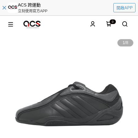
ACS 跨運動
開啟APP
立刻使用官方APP
0
1
/
8