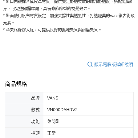
* 鞋口內襯採合成皮革材質，提供雙足舒適柔軟的踝部舒適度，搭配低筒鞋
運送方式
２．便利：只要手機號碼，簡訊認證，即可結帳。
身，可完整顯露踝處，具備修飾腳型的視覺效果。
３．安心：先確認商品／服務後，再付款。
全家取貨付款
* 鞋面使用帆布材質設定，加強支撐性與透氣性，打造經典的vans復古街頭
每筆NT$60，滿NT$1,500(含以上)免運費
【「AFTEE先享後付」結帳流程】
元素。
１．於結帳方式選擇「AFTEE先享後付」後，將跳轉至「AFTEE先享後付」
* 華夫格橡膠大底，可提供良好的抓地效果與耐磨效果。
付款後全家取貨
結帳頁面，進行簡訊認證並確認金額後，即可完成結帳。
２．訂單成立數日內，您將收到繳費通知簡訊。
每筆NT$60，滿NT$1,500(含以上)免運費
３．收到繳費通知簡訊後14天內，點擊此簡訊中的連結，可透過四大超商／
ATM／網路銀行／等多元方式進行付款，方視為交易完成。
7-11取貨付款
※ 請注意：結帳手續完成當下不需立刻繳費，但若您需要取消訂單，請聯絡
每筆NT$60，滿NT$1,500(含以上)免運費
購買商品的店家。未經商家同意取消之訂單仍視為有效，需透過AFTEE先享
顯示電腦版詳細說明
後付繳納相關費用。
付款後7-11取貨
※ 交易是否成功請以「AFTEE先享後付 」之結帳頁面顯示為準，若有關於
是否繳費成功／繳費後需取消欲退款等相關疑問，請聯繫「AFTEE先享後付
每筆NT$60，滿NT$1,500(含以上)免運費
客戶支援中心」
https://netprotections.freshdesk.com/support/home
商品規格
宅配
【注意事項】
品牌
VANS
１．透過由恩沛科技股份有限公司提供之「AFTEE先享後付」服務完成之交
每筆NT$100，滿NT$1,500(含以上)免運費
易，需依本服務之必要範圍內提供個人資料，並將交易相關給付款項請求債
款式
VN000DAHRV2
權轉讓予恩沛科技股份有限公司。
２．關於個人資料處理事宜，請瀏覽以下網址：
https://aftee.tw/terms/#terms3
功能
休閒鞋
３．未成年的使用者請事先徵得法定代理人或監護人之同意方可使用
「AFTEE先享後付」，若未經同意申辦者引起之損失，本公司不負相關責
楦頭
正常
任。