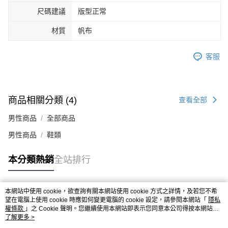
４．使用「AFTEE先享後付」時，將依據個別帳號之用戶狀況，依本公司即
尺碼建議
版型正常
時審查核予不同之上限額度；若仍有額度不足之情形，本公司將視審查結果
請求用戶進行身份認證。
材質
帆布
５．嚴禁一人註冊多個帳號或使用他人資訊註冊。若發現惡意使用之情形，
恩沛科技股份有限公司將有權停止該用戶之使用額度並採取法律行動。
客服
商品相關分類 (4)
查看全部
男性商品
全部商品
男性商品
鞋類
本分類熱銷
全站排行
本網站中使用 cookie，欲查詢有關本網站使用 cookie 方式之詳情，及若您不希
熱門標籤
望在電腦上使用 cookie 時應如何變更電腦的 cookie 設定，請參閱本網站「
隱私
權條款
」之 Cookie 聲明。您繼續使用本網站即表示您同意本公司得按本網站使
用條款之 Cookie 聲明使用 cookie。
了解更多 >