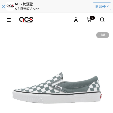
ACS 跨運動
開啟APP
立刻使用官方APP
0
1
/
8