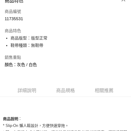
商品特色
信用卡一次付款
商品編號
信用卡分期付款
11735531
3 期 0 利率 每期
NT$526
21家銀行
商品特色
合作金庫商業銀行
第一商業銀行
超商取貨付款
商品版型：版型正常
華南商業銀行
彰化商業銀行
鞋帶種類：無鞋帶
LINE Pay
上海商業儲蓄銀行
台北富邦商業銀行
國泰世華商業銀行
兆豐國際商業銀行
Apple Pay
銷售重點
臺灣中小企業銀行
台中商業銀行
顏色：灰色 / 白色
匯豐（台灣）商業銀行
華泰商業銀行
街口支付
聯邦商業銀行
遠東國際商業銀行
元大商業銀行
永豐商業銀行
悠遊付
玉山商業銀行
星展（台灣）商業銀行
台新國際商業銀行
中國信託商業銀行
全盈+PAY
詳細說明
商品規格
相關推薦
台灣樂天信用卡公司
AFTEE先享後付
相關說明
【關於「AFTEE先享後付」】
ATM付款
：
商品說明
AFTEE先享後付是「在收到商品之後才付款」的支付方式。 讓您購物簡單
便利好安心！
* Slip-On 懶人鞋設計，方便快速穿拖。
１．簡單：不需註冊會員、不需綁卡、不需儲值。