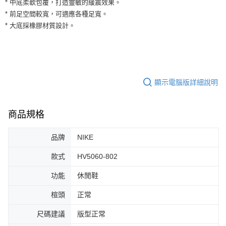
* 中底柔軟包覆，打造靈敏的緩震效果。
運送方式
２．便利：只要手機號碼，簡訊認證，即可結帳。
* 前足空間較寬，可適應各種足寬。
３．安心：先確認商品／服務後，再付款。
全家取貨付款
* 大底採橡膠材質設計。
每筆NT$60，滿NT$1,500(含以上)免運費
【「AFTEE先享後付」結帳流程】
１．於結帳方式選擇「AFTEE先享後付」後，將跳轉至「AFTEE先享後付」
付款後全家取貨
結帳頁面，進行簡訊認證並確認金額後，即可完成結帳。
２．訂單成立數日內，您將收到繳費通知簡訊。
每筆NT$60，滿NT$1,500(含以上)免運費
３．收到繳費通知簡訊後14天內，點擊此簡訊中的連結，可透過四大超商／
ATM／網路銀行／等多元方式進行付款，方視為交易完成。
顯示電腦版詳細說明
7-11取貨付款
※ 請注意：結帳手續完成當下不需立刻繳費，但若您需要取消訂單，請聯絡
每筆NT$60，滿NT$1,500(含以上)免運費
購買商品的店家。未經商家同意取消之訂單仍視為有效，需透過AFTEE先享
後付繳納相關費用。
商品規格
付款後7-11取貨
※ 交易是否成功請以「AFTEE先享後付 」之結帳頁面顯示為準，若有關於
是否繳費成功／繳費後需取消欲退款等相關疑問，請聯繫「AFTEE先享後付
每筆NT$60，滿NT$1,500(含以上)免運費
客戶支援中心」
https://netprotections.freshdesk.com/support/home
品牌
NIKE
宅配
【注意事項】
款式
HV5060-802
１．透過由恩沛科技股份有限公司提供之「AFTEE先享後付」服務完成之交
每筆NT$100，滿NT$1,500(含以上)免運費
易，需依本服務之必要範圍內提供個人資料，並將交易相關給付款項請求債
功能
休閒鞋
權轉讓予恩沛科技股份有限公司。
２．關於個人資料處理事宜，請瀏覽以下網址：
楦頭
正常
https://aftee.tw/terms/#terms3
３．未成年的使用者請事先徵得法定代理人或監護人之同意方可使用
尺碼建議
版型正常
「AFTEE先享後付」，若未經同意申辦者引起之損失，本公司不負相關責
任。