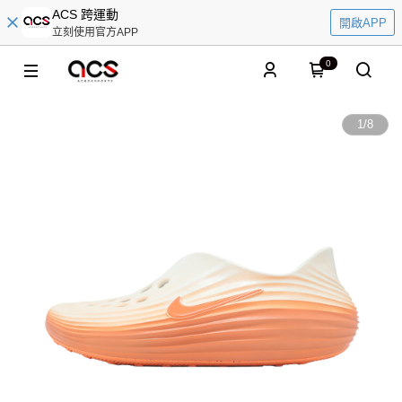
ACS 跨運動
開啟APP
立刻使用官方APP
0
1
/
8