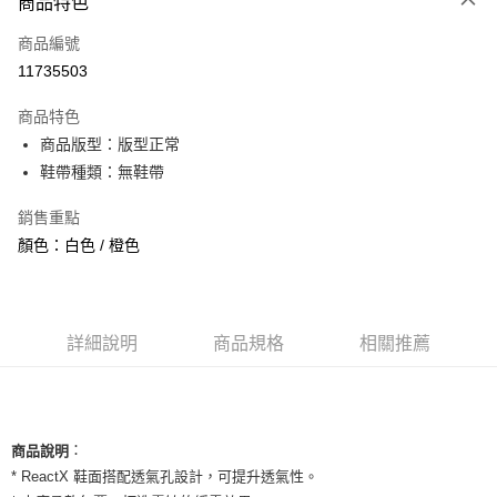
商品特色
信用卡一次付款
商品編號
信用卡分期付款
11735503
3 期 0 利率 每期
NT$693
21家銀行
商品特色
合作金庫商業銀行
第一商業銀行
超商取貨付款
商品版型：版型正常
華南商業銀行
彰化商業銀行
鞋帶種類：無鞋帶
LINE Pay
上海商業儲蓄銀行
台北富邦商業銀行
國泰世華商業銀行
兆豐國際商業銀行
Apple Pay
銷售重點
臺灣中小企業銀行
台中商業銀行
顏色：白色 / 橙色
匯豐（台灣）商業銀行
華泰商業銀行
街口支付
聯邦商業銀行
遠東國際商業銀行
元大商業銀行
永豐商業銀行
悠遊付
玉山商業銀行
星展（台灣）商業銀行
台新國際商業銀行
中國信託商業銀行
全盈+PAY
詳細說明
商品規格
相關推薦
台灣樂天信用卡公司
AFTEE先享後付
相關說明
【關於「AFTEE先享後付」】
ATM付款
：
商品說明
AFTEE先享後付是「在收到商品之後才付款」的支付方式。 讓您購物簡單
便利好安心！
* ReactX 鞋面搭配透氣孔設計，可提升透氣性。
１．簡單：不需註冊會員、不需綁卡、不需儲值。