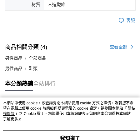
材質
人造纖維
４．使用「AFTEE先享後付」時，將依據個別帳號之用戶狀況，依本公司即
時審查核予不同之上限額度；若仍有額度不足之情形，本公司將視審查結果
請求用戶進行身份認證。
客服
５．嚴禁一人註冊多個帳號或使用他人資訊註冊。若發現惡意使用之情形，
恩沛科技股份有限公司將有權停止該用戶之使用額度並採取法律行動。
商品相關分類 (4)
查看全部
男性商品
全部商品
男性商品
鞋類
本分類熱銷
全站排行
本網站中使用 cookie，欲查詢有關本網站使用 cookie 方式之詳情，及若您不希
熱門標籤
望在電腦上使用 cookie 時應如何變更電腦的 cookie 設定，請參閱本網站「
隱私
權條款
」之 Cookie 聲明。您繼續使用本網站即表示您同意本公司得按本網站使
用條款之 Cookie 聲明使用 cookie。
了解更多 >
我知道了