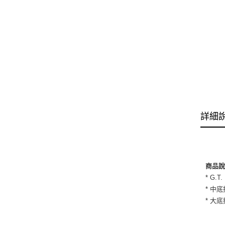
詳細
商品
* G.
* 中
* 大