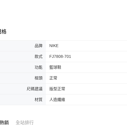
7-11取貨
絡購買商品
先享後付
每筆NT$6
※ 交易是
是否繳費成
付款後7-1
付客戶支
每筆NT$6
規格
【注意事
宅配
１．透過由
交易，需
品牌
NIKE
每筆NT$1
求債權轉
２．關於
款式
FJ7808-701
https://aft
３．未成
功能
籃球鞋
「AFTE
任。
楦頭
正常
４．使用「
即時審查
尺碼建議
版型正常
結果請求
５．嚴禁
材質
人造纖維
形，恩沛
動。
熱銷
全站排行