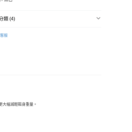
華商業銀行
兆豐國際商業銀行
小企業銀行
台中商業銀行
台灣）商業銀行
華泰商業銀行
類 (4)
業銀行
遠東國際商業銀行
業銀行
永豐商業銀行
全部商品
業銀行
星展（台灣）商業銀行
客服
際商業銀行
中國信託商業銀行
鞋類
天信用卡公司
享後付
型
籃球
NIKE
FTEE先享後付」】
先享後付是「在收到商品之後才付款」的支付方式。 讓您購物簡單
心！
：不需註冊會員、不需綁卡、不需儲值。
：只要手機號碼，簡訊認證，即可結帳。
：先確認商品／服務後，再付款。
付款
EE先享後付」結帳流程】
足感外，更大幅減輕鞋身重量。
0，滿NT$1,500(含以上)免運費
方式選擇「AFTEE先享後付」後，將跳轉至「AFTEE先享後
頁面，進行簡訊認證並確認金額後，即可完成結帳。
家取貨
成立數日內，您將收到繳費通知簡訊。
費通知簡訊後14天內，點擊此簡訊中的連結，可透過四大超商
0，滿NT$1,500(含以上)免運費
網路銀行／等多元方式進行付款，方視為交易完成。
：結帳手續完成當下不需立刻繳費，但若您需要取消訂單，請聯