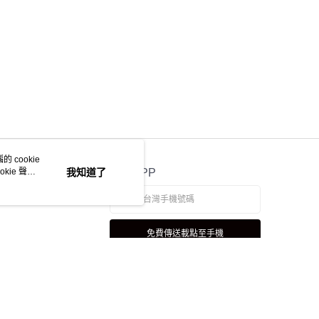
 cookie
kie 聲明
我知道了
官方APP
免費傳送載點至手機
若接到可疑電話，請洽詢165反詐騙專線
本站最佳瀏覽環境請使用 Google Chrome、Firefox 或 Edge 以上版本