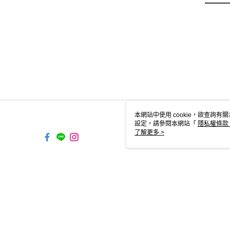
本網站中使用 cookie，欲查詢有關
設定，請參閱本網站「
隱私權條款
使用 cookie。
了解更多 >
TW-MWG1-67-52 Web2.0 Defaul
© 2026 by 跨運動有限公司