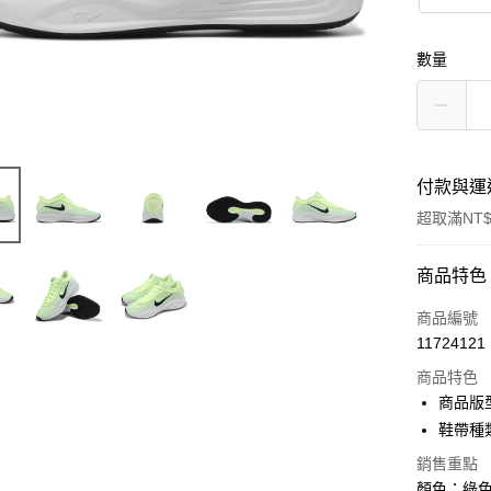
數量
付款與運
超取滿NT$
付款方式
商品特色
信用卡一
商品編號
11724121
信用卡分
商品特色
3 期 
商品版
合作金
鞋帶種
超商取貨
華南商
銷售重點
LINE Pay
上海商
顏色：綠色 