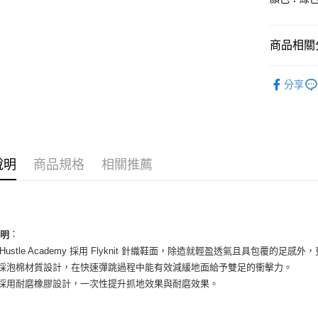
國泰世
Apple Pay
臺灣中
匯豐（
街口支付
商品相關分
聯邦商
元大商
悠遊付
男性商品
玉山商
分享
台新國
全盈+PAY
男性商品
台灣樂
AFTEE先
依運動類
相關說明
依品牌
【關於「A
ATM付款
說明
商品規格
相關推薦
AFTEE
便利好安
１．簡單
２．便利
運送方式
３．安心
全家取貨
：
說明
【「AFT
T. Hustle Academy 採用 Flyknit 針織鞋面，除造就輕盈透氣且具包覆的
每筆NT$6
１．於結帳
付」結帳
底採泡棉材質設計，在快速彈跳過程中能有效減緩地面給予雙足的衝擊力。
付款後全
２．訂單
底採用耐磨橡膠設計，一次性提升抓地效果與耐磨效果。
３．收到繳
每筆NT$6
／ATM／
※ 請注意