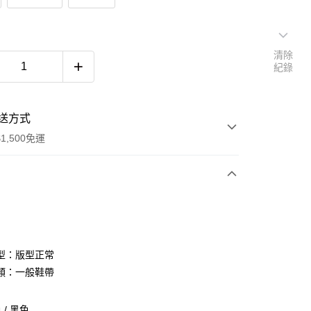
清除
紀錄
送方式
1,500免運
次付款
期付款
0 利率 每期
NT$560
21家銀行
型：版型正常
庫商業銀行
第一商業銀行
類：一般鞋帶
付款
業銀行
彰化商業銀行
業儲蓄銀行
台北富邦商業銀行
/ 黑色