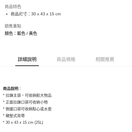
3 期 0 利率 每期
NT$260
21家銀行
商品特色
合作金庫商業銀行
第一商業銀行
超商取貨付款
商品尺寸：30 x 43 x 15 cm
華南商業銀行
彰化商業銀行
LINE Pay
上海商業儲蓄銀行
台北富邦商業銀行
銷售重點
國泰世華商業銀行
兆豐國際商業銀行
Apple Pay
顏色：藍色 / 黃色
臺灣中小企業銀行
台中商業銀行
匯豐（台灣）商業銀行
華泰商業銀行
街口支付
聯邦商業銀行
遠東國際商業銀行
元大商業銀行
永豐商業銀行
悠遊付
玉山商業銀行
詳細說明
商品規格
星展（台灣）商業銀行
相關推薦
台新國際商業銀行
中國信託商業銀行
全盈+PAY
台灣樂天信用卡公司
AFTEE先享後付
相關說明
：
商品說明
【關於「AFTEE先享後付」】
ATM付款
* 拉鍊主袋，可收納較大物品
AFTEE先享後付是「在收到商品之後才付款」的支付方式。 讓您購物簡單
便利好安心！
* 正面拉鍊口袋可收納小物
１．簡單：不需註冊會員、不需綁卡、不需儲值。
* 側邊口袋可收納點心或水壺
運送方式
２．便利：只要手機號碼，簡訊認證，即可結帳。
* 襯墊式背帶
３．安心：先確認商品／服務後，再付款。
全家取貨付款
* 30 x 43 x 15 cm (25L)
每筆NT$60，滿NT$1,500(含以上)免運費
【「AFTEE先享後付」結帳流程】