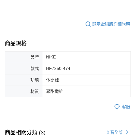
１．於結帳方式選擇「AFTEE先享後付」後，將跳轉至「AFTEE先享後付」
付款後全家取貨
結帳頁面，進行簡訊認證並確認金額後，即可完成結帳。
２．訂單成立數日內，您將收到繳費通知簡訊。
每筆NT$60，滿NT$1,500(含以上)免運費
３．收到繳費通知簡訊後14天內，點擊此簡訊中的連結，可透過四大超商／
ATM／網路銀行／等多元方式進行付款，方視為交易完成。
顯示電腦版詳細說明
7-11取貨付款
※ 請注意：結帳手續完成當下不需立刻繳費，但若您需要取消訂單，請聯絡
每筆NT$60，滿NT$1,500(含以上)免運費
購買商品的店家。未經商家同意取消之訂單仍視為有效，需透過AFTEE先享
後付繳納相關費用。
商品規格
付款後7-11取貨
※ 交易是否成功請以「AFTEE先享後付 」之結帳頁面顯示為準，若有關於
是否繳費成功／繳費後需取消欲退款等相關疑問，請聯繫「AFTEE先享後付
每筆NT$60，滿NT$1,500(含以上)免運費
客戶支援中心」
https://netprotections.freshdesk.com/support/home
品牌
NIKE
宅配
【注意事項】
款式
HF7250-474
１．透過由恩沛科技股份有限公司提供之「AFTEE先享後付」服務完成之交
每筆NT$100，滿NT$1,500(含以上)免運費
易，需依本服務之必要範圍內提供個人資料，並將交易相關給付款項請求債
功能
休閒鞋
權轉讓予恩沛科技股份有限公司。
２．關於個人資料處理事宜，請瀏覽以下網址：
材質
聚酯纖維
https://aftee.tw/terms/#terms3
３．未成年的使用者請事先徵得法定代理人或監護人之同意方可使用
「AFTEE先享後付」，若未經同意申辦者引起之損失，本公司不負相關責
客服
任。
４．使用「AFTEE先享後付」時，將依據個別帳號之用戶狀況，依本公司即
時審查核予不同之上限額度；若仍有額度不足之情形，本公司將視審查結果
請求用戶進行身份認證。
５．嚴禁一人註冊多個帳號或使用他人資訊註冊。若發現惡意使用之情形，
商品相關分類 (3)
查看全部