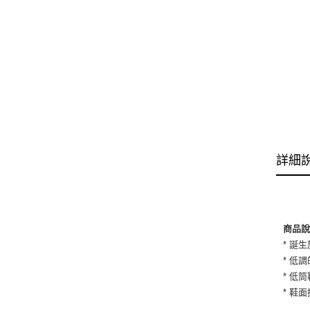
詳細
商品
* 誕生
* 低
* 低
* 鞋