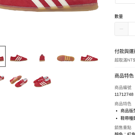
數量
付款與運
超取滿NT$
付款方式
商品特色
信用卡一
商品編號
11712748
信用卡分
商品特色
3 期 
商品版
合作金
鞋帶種
超商取貨
華南商
銷售重點
LINE Pay
上海商
顏色：紅色 