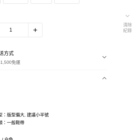
清除
紀錄
送方式
1,500免運
次付款
期付款
0 利率 每期
NT$860
21家銀行
型：版型偏大, 建議小半號
庫商業銀行
第一商業銀行
類：一般鞋帶
付款
業銀行
彰化商業銀行
業儲蓄銀行
台北富邦商業銀行
/ 白色