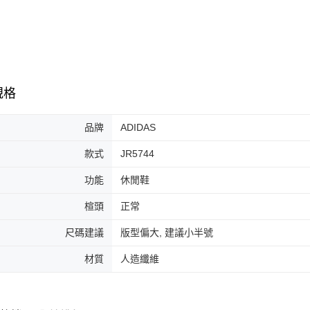
7-11取貨
絡購買商品
先享後付
每筆NT$6
※ 交易是
是否繳費成
付款後7-1
付客戶支
每筆NT$6
【注意事
規格
宅配
１．透過由
交易，需
每筆NT$1
求債權轉
品牌
ADIDAS
２．關於
https://aft
款式
JR5744
３．未成
「AFTE
功能
休閒鞋
任。
４．使用「
楦頭
正常
即時審查
結果請求
尺碼建議
版型偏大, 建議小半號
５．嚴禁
形，恩沛
材質
人造纖維
動。