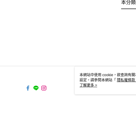
本分類
本網站中使用 cookie，欲查詢有關
設定，請參閱本網站「
隱私權條款
使用 cookie。
了解更多 >