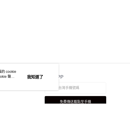
 cookie
kie 聲明
我知道了
官方APP
免費傳送載點至手機
若接到可疑電話，請洽詢165反詐騙專線