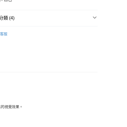
華商業銀行
兆豐國際商業銀行
小企業銀行
台中商業銀行
台灣）商業銀行
華泰商業銀行
類 (4)
業銀行
遠東國際商業銀行
業銀行
永豐商業銀行
全部商品
業銀行
星展（台灣）商業銀行
客服
際商業銀行
中國信託商業銀行
鞋類
天信用卡公司
享後付
型
休閒
ADIDAS
FTEE先享後付」】
先享後付是「在收到商品之後才付款」的支付方式。 讓您購物簡單
心！
：不需註冊會員、不需綁卡、不需儲值。
：只要手機號碼，簡訊認證，即可結帳。
：先確認商品／服務後，再付款。
付款
EE先享後付」結帳流程】
0，滿NT$1,500(含以上)免運費
方式選擇「AFTEE先享後付」後，將跳轉至「AFTEE先享後
頁面，進行簡訊認證並確認金額後，即可完成結帳。
復古的視覺效果。
家取貨
成立數日內，您將收到繳費通知簡訊。
費通知簡訊後14天內，點擊此簡訊中的連結，可透過四大超商
0，滿NT$1,500(含以上)免運費
網路銀行／等多元方式進行付款，方視為交易完成。
：結帳手續完成當下不需立刻繳費，但若您需要取消訂單，請聯