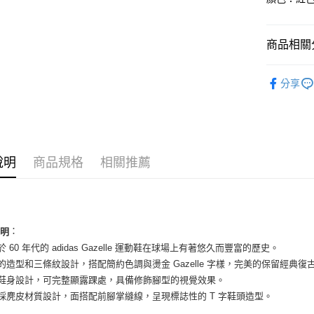
國泰世
Apple Pay
臺灣中
匯豐（
街口支付
商品相關分
聯邦商
元大商
悠遊付
女性商品
玉山商
分享
台新國
全盈+PAY
女性商品
台灣樂
AFTEE先
依運動類
相關說明
依品牌
【關於「A
ATM付款
說明
商品規格
相關推薦
AFTEE
便利好安
１．簡單
２．便利
運送方式
３．安心
全家取貨
：
說明
【「AFT
於 60 年代的 adidas Gazelle 運動鞋在球場上有著悠久而豐富的歷史。
每筆NT$6
１．於結帳
付」結帳
調的造型和三條紋設計，搭配簡約色調與燙金 Gazelle 字樣，完美的保留經典
付款後全
２．訂單
筒鞋身設計，可完整顯露踝處，具備修飾腳型的視覺效果。
３．收到繳
每筆NT$6
面採麂皮材質設計，面搭配前腳掌縫線，呈現標誌性的 T 字鞋頭造型。
／ATM／
※ 請注意