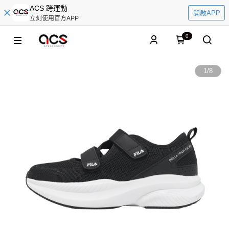
ACS 跨運動
開啟APP
立刻使用官方APP
0
1
/
8