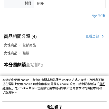
時審查核予不同之上限額度；若仍有額度不足之情形，本公司將視審查結果
材質
網布
請求用戶進行身份認證。
５．嚴禁一人註冊多個帳號或使用他人資訊註冊。若發現惡意使用之情形，
恩沛科技股份有限公司將有權停止該用戶之使用額度並採取法律行動。
客服
商品相關分類 (4)
查看全部
女性商品
全部商品
女性商品
鞋類
本分類熱銷
全站排行
本網站中使用 cookie，欲查詢有關本網站使用 cookie 方式之詳情，及若您不希
熱門標籤
望在電腦上使用 cookie 時應如何變更電腦的 cookie 設定，請參閱本網站「
隱私
權條款
」之 Cookie 聲明。您繼續使用本網站即表示您同意本公司得按本網站使
用條款之 Cookie 聲明使用 cookie。
了解更多 >
我知道了