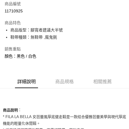
商品編號
信用卡分期付款
11710925
3 期 0 利率 每期
NT$693
21家銀行
商品特色
合作金庫商業銀行
第一商業銀行
超商取貨付款
商品版型：腳寬者建議大半號
華南商業銀行
彰化商業銀行
鞋帶種類：無鞋帶 ,魔鬼氈
LINE Pay
上海商業儲蓄銀行
台北富邦商業銀行
國泰世華商業銀行
兆豐國際商業銀行
Apple Pay
銷售重點
臺灣中小企業銀行
台中商業銀行
顏色：黑色 / 白色
匯豐（台灣）商業銀行
華泰商業銀行
街口支付
聯邦商業銀行
遠東國際商業銀行
元大商業銀行
永豐商業銀行
悠遊付
玉山商業銀行
星展（台灣）商業銀行
台新國際商業銀行
中國信託商業銀行
全盈+PAY
詳細說明
商品規格
相關推薦
台灣樂天信用卡公司
AFTEE先享後付
相關說明
【關於「AFTEE先享後付」】
ATM付款
：
AFTEE先享後付是「在收到商品之後才付款」的支付方式。 讓您購物簡單
商品說明
便利好安心！
* FILA LA BELLA 女芭蕾風厚底健走鞋是一款結合優雅芭蕾美學與現代厚底
１．簡單：不需註冊會員、不需綁卡、不需儲值。
運送方式
機能的輕量化休閒鞋。
２．便利：只要手機號碼，簡訊認證，即可結帳。