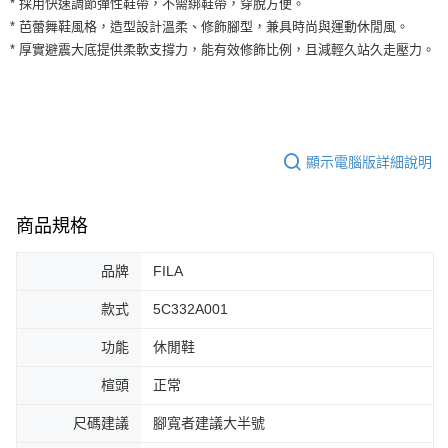
* 採用快速調節彈性鞋帶，不需綁鞋帶，穿脫方便。
３．安心：先確認商品／服務後，再付款。
全家取貨付款
* 芭蕾舞鞋風格，造型設計溫柔、修飾腳型，兼具時尚與運動休閒風。
每筆NT$60，滿NT$1,500(含以上)免運費
【「AFTEE先享後付」結帳流程】
* 厚實避震大底提供柔軟支撐力，能有效修飾比例，且減輕久站久走壓力。
１．於結帳方式選擇「AFTEE先享後付」後，將跳轉至「AFTEE先享後付」
付款後全家取貨
結帳頁面，進行簡訊認證並確認金額後，即可完成結帳。
２．訂單成立數日內，您將收到繳費通知簡訊。
每筆NT$60，滿NT$1,500(含以上)免運費
３．收到繳費通知簡訊後14天內，點擊此簡訊中的連結，可透過四大超商／
ATM／網路銀行／等多元方式進行付款，方視為交易完成。
7-11取貨付款
※ 請注意：結帳手續完成當下不需立刻繳費，但若您需要取消訂單，請聯絡
顯示電腦版詳細說明
每筆NT$60，滿NT$1,500(含以上)免運費
購買商品的店家。未經商家同意取消之訂單仍視為有效，需透過AFTEE先享
後付繳納相關費用。
付款後7-11取貨
※ 交易是否成功請以「AFTEE先享後付 」之結帳頁面顯示為準，若有關於
是否繳費成功／繳費後需取消欲退款等相關疑問，請聯繫「AFTEE先享後付
商品規格
每筆NT$60，滿NT$1,500(含以上)免運費
客戶支援中心」
https://netprotections.freshdesk.com/support/home
宅配
品牌
FILA
【注意事項】
１．透過由恩沛科技股份有限公司提供之「AFTEE先享後付」服務完成之交
每筆NT$100，滿NT$1,500(含以上)免運費
款式
5C332A001
易，需依本服務之必要範圍內提供個人資料，並將交易相關給付款項請求債
權轉讓予恩沛科技股份有限公司。
功能
休閒鞋
２．關於個人資料處理事宜，請瀏覽以下網址：
https://aftee.tw/terms/#terms3
３．未成年的使用者請事先徵得法定代理人或監護人之同意方可使用
楦頭
正常
「AFTEE先享後付」，若未經同意申辦者引起之損失，本公司不負相關責
任。
尺碼建議
腳寬者建議大半號
４．使用「AFTEE先享後付」時，將依據個別帳號之用戶狀況，依本公司即