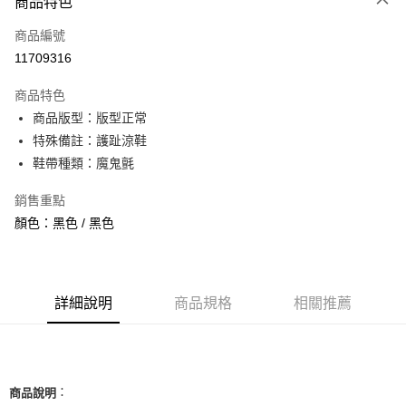
商品特色
信用卡一次付款
商品編號
信用卡分期付款
11709316
3 期 0 利率 每期
NT$760
21家銀行
商品特色
合作金庫商業銀行
第一商業銀行
超商取貨付款
商品版型：版型正常
華南商業銀行
彰化商業銀行
特殊備註：護趾涼鞋
LINE Pay
上海商業儲蓄銀行
台北富邦商業銀行
國泰世華商業銀行
兆豐國際商業銀行
鞋帶種類：魔鬼氈
Apple Pay
臺灣中小企業銀行
台中商業銀行
銷售重點
匯豐（台灣）商業銀行
華泰商業銀行
街口支付
聯邦商業銀行
遠東國際商業銀行
顏色：黑色 / 黑色
元大商業銀行
永豐商業銀行
悠遊付
玉山商業銀行
星展（台灣）商業銀行
台新國際商業銀行
中國信託商業銀行
全盈+PAY
台灣樂天信用卡公司
詳細說明
商品規格
相關推薦
AFTEE先享後付
相關說明
【關於「AFTEE先享後付」】
ATM付款
AFTEE先享後付是「在收到商品之後才付款」的支付方式。 讓您購物簡單
便利好安心！
：
商品說明
１．簡單：不需註冊會員、不需綁卡、不需儲值。