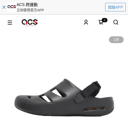
ACS 跨運動
開啟APP
立刻使用官方APP
0
1
/
8