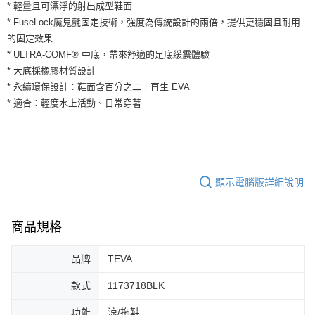
運送方式
* 輕量且可漂浮的射出成型鞋面
２．便利：只要手機號碼，簡訊認證，即可結帳。
* FuseLock魔鬼氈固定技術，強度為傳統設計的兩倍，提供更穩固且耐用
３．安心：先確認商品／服務後，再付款。
全家取貨付款
的固定效果
每筆NT$60，滿NT$1,500(含以上)免運費
【「AFTEE先享後付」結帳流程】
* ULTRA-COMF® 中底，帶來舒適的足底緩震體驗
１．於結帳方式選擇「AFTEE先享後付」後，將跳轉至「AFTEE先享後付」
* 大底採橡膠材質設計
付款後全家取貨
結帳頁面，進行簡訊認證並確認金額後，即可完成結帳。
２．訂單成立數日內，您將收到繳費通知簡訊。
* 永續環保設計：鞋面含百分之二十再生 EVA
每筆NT$60，滿NT$1,500(含以上)免運費
３．收到繳費通知簡訊後14天內，點擊此簡訊中的連結，可透過四大超商／
* 適合：輕度水上活動、日常穿著
ATM／網路銀行／等多元方式進行付款，方視為交易完成。
7-11取貨付款
※ 請注意：結帳手續完成當下不需立刻繳費，但若您需要取消訂單，請聯絡
每筆NT$60，滿NT$1,500(含以上)免運費
購買商品的店家。未經商家同意取消之訂單仍視為有效，需透過AFTEE先享
後付繳納相關費用。
付款後7-11取貨
※ 交易是否成功請以「AFTEE先享後付 」之結帳頁面顯示為準，若有關於
是否繳費成功／繳費後需取消欲退款等相關疑問，請聯繫「AFTEE先享後付
每筆NT$60，滿NT$1,500(含以上)免運費
顯示電腦版詳細說明
客戶支援中心」
https://netprotections.freshdesk.com/support/home
宅配
【注意事項】
１．透過由恩沛科技股份有限公司提供之「AFTEE先享後付」服務完成之交
商品規格
每筆NT$100，滿NT$1,500(含以上)免運費
易，需依本服務之必要範圍內提供個人資料，並將交易相關給付款項請求債
權轉讓予恩沛科技股份有限公司。
品牌
TEVA
２．關於個人資料處理事宜，請瀏覽以下網址：
https://aftee.tw/terms/#terms3
款式
1173718BLK
３．未成年的使用者請事先徵得法定代理人或監護人之同意方可使用
「AFTEE先享後付」，若未經同意申辦者引起之損失，本公司不負相關責
功能
涼/拖鞋
任。