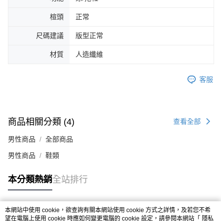
４．使用「AFTEE先享後付」時，將依據個別帳號之用戶狀況，依本公司即
楦頭
正常
時審查核予不同之上限額度；若仍有額度不足之情形，本公司將視審查結果
請求用戶進行身份認證。
５．嚴禁一人註冊多個帳號或使用他人資訊註冊。若發現惡意使用之情形，
尺碼建議
版型正常
恩沛科技股份有限公司將有權停止該用戶之使用額度並採取法律行動。
材質
人造纖維
客服
商品相關分類 (4)
查看全部
男性商品
全部商品
男性商品
鞋類
本分類熱銷
全站排行
本網站中使用 cookie，欲查詢有關本網站使用 cookie 方式之詳情，及若您不希
熱門標籤
望在電腦上使用 cookie 時應如何變更電腦的 cookie 設定，請參閱本網站「
隱私