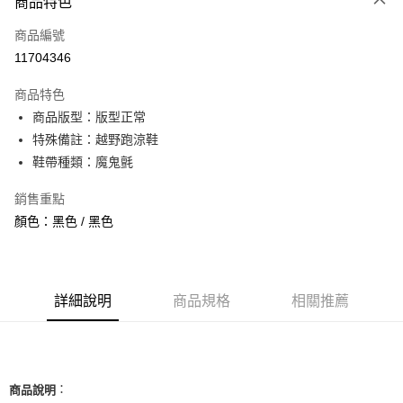
商品特色
信用卡一次付款
商品編號
信用卡分期付款
11704346
3 期 0 利率 每期
NT$1,226
21家銀行
商品特色
合作金庫商業銀行
第一商業銀行
超商取貨付款
商品版型：版型正常
華南商業銀行
彰化商業銀行
特殊備註：越野跑涼鞋
LINE Pay
上海商業儲蓄銀行
台北富邦商業銀行
國泰世華商業銀行
兆豐國際商業銀行
鞋帶種類：魔鬼氈
Apple Pay
臺灣中小企業銀行
台中商業銀行
銷售重點
匯豐（台灣）商業銀行
華泰商業銀行
街口支付
聯邦商業銀行
遠東國際商業銀行
顏色：黑色 / 黑色
元大商業銀行
永豐商業銀行
悠遊付
玉山商業銀行
星展（台灣）商業銀行
台新國際商業銀行
中國信託商業銀行
全盈+PAY
台灣樂天信用卡公司
詳細說明
商品規格
相關推薦
AFTEE先享後付
相關說明
【關於「AFTEE先享後付」】
ATM付款
AFTEE先享後付是「在收到商品之後才付款」的支付方式。 讓您購物簡單
便利好安心！
：
商品說明
１．簡單：不需註冊會員、不需綁卡、不需儲值。