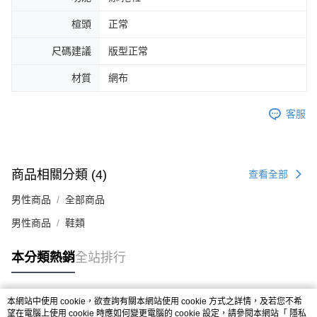
４．使用「AFTEE先享後付」時，將依據個別帳號之用戶狀況，依本公司即
楦頭
正常
時審查核予不同之上限額度；若仍有額度不足之情形，本公司將視審查結果
請求用戶進行身份認證。
５．嚴禁一人註冊多個帳號或使用他人資訊註冊。若發現惡意使用之情形，
尺碼建議
版型正常
恩沛科技股份有限公司將有權停止該用戶之使用額度並採取法律行動。
材質
網布
客服
商品相關分類 (4)
查看全部
男性商品
全部商品
男性商品
鞋類
本分類熱銷
全站排行
本網站中使用 cookie，欲查詢有關本網站使用 cookie 方式之詳情，及若您不希
熱門標籤
望在電腦上使用 cookie 時應如何變更電腦的 cookie 設定，請參閱本網站「
隱私