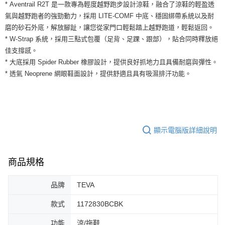
運送方式
* Aventrail R2T 是一款專為輕度越野跑步設計涼鞋，融合了涼鞋的輕盈透
２．便利：只要手機號碼，簡訊認證，即可結帳。
氣與越野跑者的強勁動力，採用 LITE-COMF 中底、穩固綁帶系統以及耐
３．安心：先確認商品／服務後，再付款。
全家取貨付款
磨的砂石外底，解放腳趾，讓您從家門口輕鬆踏上越野跑道，輕鬆返回。
每筆NT$60，滿NT$1,500(含以上)免運費
【「AFTEE先享後付」結帳流程】
* W-Strap 系統，採用三點式包覆（足背、足踝、跟部），貼合同時釋放絕
１．於結帳方式選擇「AFTEE先享後付」後，將跳轉至「AFTEE先享後付」
佳支撐感。
付款後全家取貨
結帳頁面，進行簡訊認證並確認金額後，即可完成結帳。
２．訂單成立數日內，您將收到繳費通知簡訊。
* 大底採用 Spider Rubber 橡膠設計，提供良好抓地力且具備耐磨與彈性。
每筆NT$60，滿NT$1,500(含以上)免運費
３．收到繳費通知簡訊後14天內，點擊此簡訊中的連結，可透過四大超商／
* 透氣 Neoprene 網眼鞋面設計，提供舒適且具有吸濕排汗功能。
ATM／網路銀行／等多元方式進行付款，方視為交易完成。
7-11取貨付款
※ 請注意：結帳手續完成當下不需立刻繳費，但若您需要取消訂單，請聯絡
每筆NT$60，滿NT$1,500(含以上)免運費
購買商品的店家。未經商家同意取消之訂單仍視為有效，需透過AFTEE先享
後付繳納相關費用。
付款後7-11取貨
※ 交易是否成功請以「AFTEE先享後付 」之結帳頁面顯示為準，若有關於
是否繳費成功／繳費後需取消欲退款等相關疑問，請聯繫「AFTEE先享後付
每筆NT$60，滿NT$1,500(含以上)免運費
顯示電腦版詳細說明
客戶支援中心」
https://netprotections.freshdesk.com/support/home
宅配
【注意事項】
１．透過由恩沛科技股份有限公司提供之「AFTEE先享後付」服務完成之交
商品規格
每筆NT$100，滿NT$1,500(含以上)免運費
易，需依本服務之必要範圍內提供個人資料，並將交易相關給付款項請求債
權轉讓予恩沛科技股份有限公司。
品牌
TEVA
２．關於個人資料處理事宜，請瀏覽以下網址：
https://aftee.tw/terms/#terms3
款式
1172830BCBK
３．未成年的使用者請事先徵得法定代理人或監護人之同意方可使用
「AFTEE先享後付」，若未經同意申辦者引起之損失，本公司不負相關責
功能
涼/拖鞋
任。