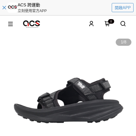
ACS 跨運動
開啟APP
立刻使用官方APP
0
1
/
8