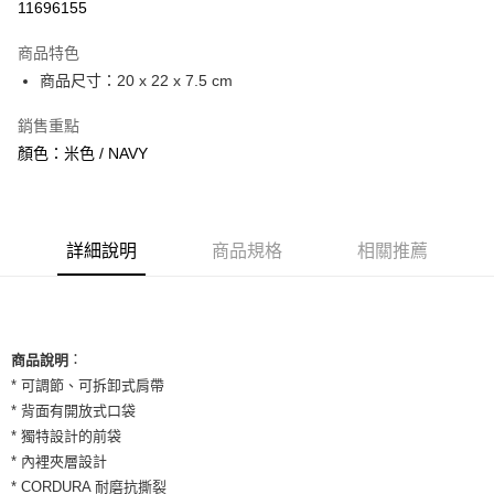
11696155
3 期 0 利率 每期
NT$560
21家銀行
商品特色
合作金庫商業銀行
第一商業銀行
超商取貨付款
商品尺寸：20 x 22 x 7.5 cm
華南商業銀行
彰化商業銀行
LINE Pay
上海商業儲蓄銀行
台北富邦商業銀行
銷售重點
國泰世華商業銀行
兆豐國際商業銀行
Apple Pay
顏色：米色 / NAVY
臺灣中小企業銀行
台中商業銀行
匯豐（台灣）商業銀行
華泰商業銀行
街口支付
聯邦商業銀行
遠東國際商業銀行
元大商業銀行
永豐商業銀行
悠遊付
玉山商業銀行
詳細說明
商品規格
星展（台灣）商業銀行
相關推薦
台新國際商業銀行
中國信託商業銀行
全盈+PAY
台灣樂天信用卡公司
AFTEE先享後付
相關說明
：
商品說明
【關於「AFTEE先享後付」】
ATM付款
* 可調節、可拆卸式肩帶
AFTEE先享後付是「在收到商品之後才付款」的支付方式。 讓您購物簡單
便利好安心！
* 背面有開放式口袋
１．簡單：不需註冊會員、不需綁卡、不需儲值。
* 獨特設計的前袋
運送方式
２．便利：只要手機號碼，簡訊認證，即可結帳。
* 內裡夾層設計
３．安心：先確認商品／服務後，再付款。
全家取貨付款
* CORDURA 耐磨抗撕裂