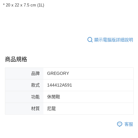
每筆NT$60，滿NT$1,500(含以上)免運費
【「AFTEE先享後付」結帳流程】
* 20 x 22 x 7.5 cm (1L)
１．於結帳方式選擇「AFTEE先享後付」後，將跳轉至「AFTEE先享後付」
付款後全家取貨
結帳頁面，進行簡訊認證並確認金額後，即可完成結帳。
２．訂單成立數日內，您將收到繳費通知簡訊。
每筆NT$60，滿NT$1,500(含以上)免運費
３．收到繳費通知簡訊後14天內，點擊此簡訊中的連結，可透過四大超商／
ATM／網路銀行／等多元方式進行付款，方視為交易完成。
7-11取貨付款
※ 請注意：結帳手續完成當下不需立刻繳費，但若您需要取消訂單，請聯絡
顯示電腦版詳細說明
每筆NT$60，滿NT$1,500(含以上)免運費
購買商品的店家。未經商家同意取消之訂單仍視為有效，需透過AFTEE先享
後付繳納相關費用。
付款後7-11取貨
※ 交易是否成功請以「AFTEE先享後付 」之結帳頁面顯示為準，若有關於
商品規格
是否繳費成功／繳費後需取消欲退款等相關疑問，請聯繫「AFTEE先享後付
每筆NT$60，滿NT$1,500(含以上)免運費
客戶支援中心」
https://netprotections.freshdesk.com/support/home
宅配
品牌
GREGORY
【注意事項】
１．透過由恩沛科技股份有限公司提供之「AFTEE先享後付」服務完成之交
每筆NT$100，滿NT$1,500(含以上)免運費
款式
144412A591
易，需依本服務之必要範圍內提供個人資料，並將交易相關給付款項請求債
權轉讓予恩沛科技股份有限公司。
功能
休閒鞋
２．關於個人資料處理事宜，請瀏覽以下網址：
https://aftee.tw/terms/#terms3
材質
尼龍
３．未成年的使用者請事先徵得法定代理人或監護人之同意方可使用
「AFTEE先享後付」，若未經同意申辦者引起之損失，本公司不負相關責
任。
客服
４．使用「AFTEE先享後付」時，將依據個別帳號之用戶狀況，依本公司即
時審查核予不同之上限額度；若仍有額度不足之情形，本公司將視審查結果
請求用戶進行身份認證。