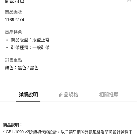
商品特色
信用卡一次付款
商品編號
信用卡分期付款
11692774
3 期 0 利率 每期
NT$926
21家銀行
商品特色
合作金庫商業銀行
第一商業銀行
超商取貨付款
商品版型：版型正常
華南商業銀行
彰化商業銀行
鞋帶種類：一般鞋帶
LINE Pay
上海商業儲蓄銀行
台北富邦商業銀行
國泰世華商業銀行
兆豐國際商業銀行
Apple Pay
銷售重點
臺灣中小企業銀行
台中商業銀行
顏色：黑色 / 黑色
匯豐（台灣）商業銀行
華泰商業銀行
街口支付
聯邦商業銀行
遠東國際商業銀行
元大商業銀行
永豐商業銀行
悠遊付
玉山商業銀行
星展（台灣）商業銀行
台新國際商業銀行
中國信託商業銀行
全盈+PAY
詳細說明
商品規格
相關推薦
台灣樂天信用卡公司
AFTEE先享後付
相關說明
【關於「AFTEE先享後付」】
ATM付款
：
AFTEE先享後付是「在收到商品之後才付款」的支付方式。 讓您購物簡單
商品說明
便利好安心！
* GEL-1090 v2延續初代的設計，以千禧早期的外觀風格及簡潔設計詮釋千
１．簡單：不需註冊會員、不需綁卡、不需儲值。