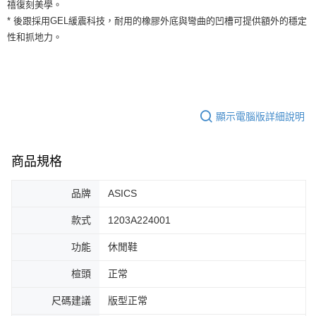
運送方式
禧復刻美學。
２．便利：只要手機號碼，簡訊認證，即可結帳。
* 後跟採用GEL緩震科技，耐用的橡膠外底與彎曲的凹槽可提供額外的穩定
３．安心：先確認商品／服務後，再付款。
全家取貨付款
性和抓地力。
每筆NT$60，滿NT$1,500(含以上)免運費
【「AFTEE先享後付」結帳流程】
１．於結帳方式選擇「AFTEE先享後付」後，將跳轉至「AFTEE先享後付」
付款後全家取貨
結帳頁面，進行簡訊認證並確認金額後，即可完成結帳。
２．訂單成立數日內，您將收到繳費通知簡訊。
每筆NT$60，滿NT$1,500(含以上)免運費
３．收到繳費通知簡訊後14天內，點擊此簡訊中的連結，可透過四大超商／
ATM／網路銀行／等多元方式進行付款，方視為交易完成。
顯示電腦版詳細說明
7-11取貨付款
※ 請注意：結帳手續完成當下不需立刻繳費，但若您需要取消訂單，請聯絡
每筆NT$60，滿NT$1,500(含以上)免運費
購買商品的店家。未經商家同意取消之訂單仍視為有效，需透過AFTEE先享
後付繳納相關費用。
商品規格
付款後7-11取貨
※ 交易是否成功請以「AFTEE先享後付 」之結帳頁面顯示為準，若有關於
是否繳費成功／繳費後需取消欲退款等相關疑問，請聯繫「AFTEE先享後付
每筆NT$60，滿NT$1,500(含以上)免運費
客戶支援中心」
https://netprotections.freshdesk.com/support/home
品牌
ASICS
宅配
【注意事項】
款式
1203A224001
１．透過由恩沛科技股份有限公司提供之「AFTEE先享後付」服務完成之交
每筆NT$100，滿NT$1,500(含以上)免運費
易，需依本服務之必要範圍內提供個人資料，並將交易相關給付款項請求債
功能
休閒鞋
權轉讓予恩沛科技股份有限公司。
２．關於個人資料處理事宜，請瀏覽以下網址：
楦頭
正常
https://aftee.tw/terms/#terms3
３．未成年的使用者請事先徵得法定代理人或監護人之同意方可使用
尺碼建議
版型正常
「AFTEE先享後付」，若未經同意申辦者引起之損失，本公司不負相關責
任。