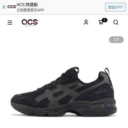
ACS 跨運動
開啟APP
立刻使用官方APP
0
1
/
8