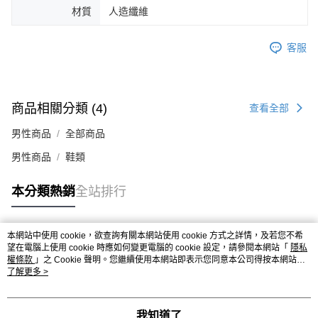
材質
人造纖維
４．使用「AFTEE先享後付」時，將依據個別帳號之用戶狀況，依本公司即
時審查核予不同之上限額度；若仍有額度不足之情形，本公司將視審查結果
請求用戶進行身份認證。
客服
５．嚴禁一人註冊多個帳號或使用他人資訊註冊。若發現惡意使用之情形，
恩沛科技股份有限公司將有權停止該用戶之使用額度並採取法律行動。
商品相關分類 (4)
查看全部
男性商品
全部商品
男性商品
鞋類
本分類熱銷
全站排行
本網站中使用 cookie，欲查詢有關本網站使用 cookie 方式之詳情，及若您不希
熱門標籤
望在電腦上使用 cookie 時應如何變更電腦的 cookie 設定，請參閱本網站「
隱私
權條款
」之 Cookie 聲明。您繼續使用本網站即表示您同意本公司得按本網站使
用條款之 Cookie 聲明使用 cookie。
了解更多 >
我知道了