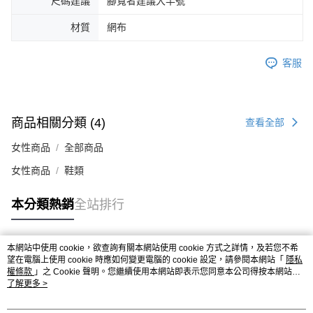
尺碼建議
腳寬者建議大半號
４．使用「AFTEE先享後付」時，將依據個別帳號之用戶狀況，依本公司即
時審查核予不同之上限額度；若仍有額度不足之情形，本公司將視審查結果
材質
網布
請求用戶進行身份認證。
５．嚴禁一人註冊多個帳號或使用他人資訊註冊。若發現惡意使用之情形，
恩沛科技股份有限公司將有權停止該用戶之使用額度並採取法律行動。
客服
商品相關分類 (4)
查看全部
女性商品
全部商品
女性商品
鞋類
本分類熱銷
全站排行
本網站中使用 cookie，欲查詢有關本網站使用 cookie 方式之詳情，及若您不希
熱門標籤
望在電腦上使用 cookie 時應如何變更電腦的 cookie 設定，請參閱本網站「
隱私
權條款
」之 Cookie 聲明。您繼續使用本網站即表示您同意本公司得按本網站使
用條款之 Cookie 聲明使用 cookie。
了解更多 >