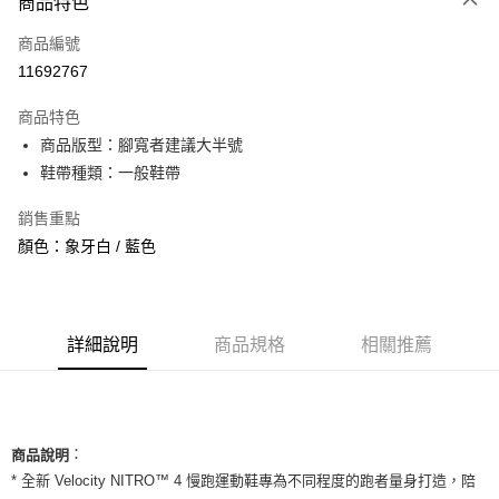
商品特色
信用卡一次付款
商品編號
信用卡分期付款
11692767
3 期 0 利率 每期
NT$960
21家銀行
商品特色
合作金庫商業銀行
第一商業銀行
超商取貨付款
商品版型：腳寬者建議大半號
華南商業銀行
彰化商業銀行
鞋帶種類：一般鞋帶
LINE Pay
上海商業儲蓄銀行
台北富邦商業銀行
國泰世華商業銀行
兆豐國際商業銀行
Apple Pay
銷售重點
臺灣中小企業銀行
台中商業銀行
顏色：象牙白 / 藍色
匯豐（台灣）商業銀行
華泰商業銀行
街口支付
聯邦商業銀行
遠東國際商業銀行
元大商業銀行
永豐商業銀行
悠遊付
玉山商業銀行
星展（台灣）商業銀行
台新國際商業銀行
中國信託商業銀行
全盈+PAY
詳細說明
商品規格
相關推薦
台灣樂天信用卡公司
AFTEE先享後付
相關說明
【關於「AFTEE先享後付」】
ATM付款
：
AFTEE先享後付是「在收到商品之後才付款」的支付方式。 讓您購物簡單
商品說明
便利好安心！
* 全新 Velocity NITRO™ 4 慢跑運動鞋專為不同程度的跑者量身打造，陪
１．簡單：不需註冊會員、不需綁卡、不需儲值。