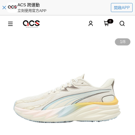
ACS 跨運動
開啟APP
立刻使用官方APP
0
1
/
8