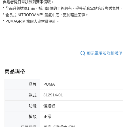
運送方式
伴跑者從日常訓練到賽事備戰。
２．便利：只要手機號碼，簡訊認證，即可結帳。
* 全面升級透氣鞋面，採用輕薄的工程網布，提升前腳掌貼合度與透氣性。
３．安心：先確認商品／服務後，再付款。
全家取貨付款
* 全長式 NITROFOAM™ 氮氣中底，更加輕量回彈。
每筆NT$60，滿NT$1,500(含以上)免運費
【「AFTEE先享後付」結帳流程】
* PUMAGRIP 橡膠大底材質設計。
１．於結帳方式選擇「AFTEE先享後付」後，將跳轉至「AFTEE先享後付」
付款後全家取貨
結帳頁面，進行簡訊認證並確認金額後，即可完成結帳。
２．訂單成立數日內，您將收到繳費通知簡訊。
每筆NT$60，滿NT$1,500(含以上)免運費
３．收到繳費通知簡訊後14天內，點擊此簡訊中的連結，可透過四大超商／
ATM／網路銀行／等多元方式進行付款，方視為交易完成。
7-11取貨付款
※ 請注意：結帳手續完成當下不需立刻繳費，但若您需要取消訂單，請聯絡
顯示電腦版詳細說明
每筆NT$60，滿NT$1,500(含以上)免運費
購買商品的店家。未經商家同意取消之訂單仍視為有效，需透過AFTEE先享
後付繳納相關費用。
付款後7-11取貨
※ 交易是否成功請以「AFTEE先享後付 」之結帳頁面顯示為準，若有關於
是否繳費成功／繳費後需取消欲退款等相關疑問，請聯繫「AFTEE先享後付
商品規格
每筆NT$60，滿NT$1,500(含以上)免運費
客戶支援中心」
https://netprotections.freshdesk.com/support/home
宅配
品牌
PUMA
【注意事項】
１．透過由恩沛科技股份有限公司提供之「AFTEE先享後付」服務完成之交
每筆NT$100，滿NT$1,500(含以上)免運費
款式
312914-01
易，需依本服務之必要範圍內提供個人資料，並將交易相關給付款項請求債
權轉讓予恩沛科技股份有限公司。
功能
慢跑鞋
２．關於個人資料處理事宜，請瀏覽以下網址：
https://aftee.tw/terms/#terms3
３．未成年的使用者請事先徵得法定代理人或監護人之同意方可使用
楦頭
正常
「AFTEE先享後付」，若未經同意申辦者引起之損失，本公司不負相關責
任。