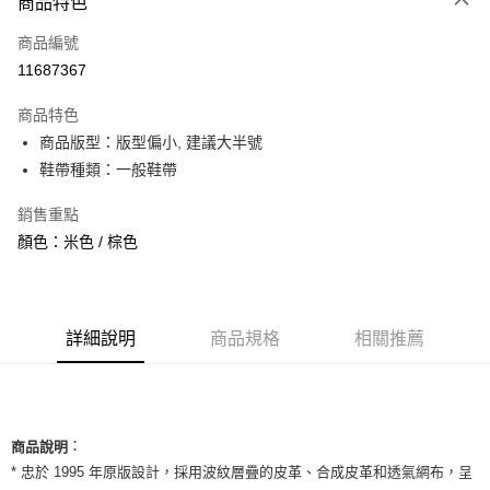
商品特色
信用卡一次付款
商品編號
信用卡分期付款
11687367
3 期 0 利率 每期
NT$1,426
21家銀行
商品特色
合作金庫商業銀行
第一商業銀行
超商取貨付款
商品版型：版型偏小, 建議大半號
華南商業銀行
彰化商業銀行
鞋帶種類：一般鞋帶
LINE Pay
上海商業儲蓄銀行
台北富邦商業銀行
國泰世華商業銀行
兆豐國際商業銀行
Apple Pay
銷售重點
臺灣中小企業銀行
台中商業銀行
顏色：米色 / 棕色
匯豐（台灣）商業銀行
華泰商業銀行
街口支付
聯邦商業銀行
遠東國際商業銀行
元大商業銀行
永豐商業銀行
悠遊付
玉山商業銀行
星展（台灣）商業銀行
台新國際商業銀行
中國信託商業銀行
全盈+PAY
詳細說明
商品規格
相關推薦
台灣樂天信用卡公司
AFTEE先享後付
相關說明
【關於「AFTEE先享後付」】
ATM付款
：
AFTEE先享後付是「在收到商品之後才付款」的支付方式。 讓您購物簡單
商品說明
便利好安心！
* 忠於 1995 年原版設計，採用波紋層疊的皮革、合成皮革和透氣網布，呈
１．簡單：不需註冊會員、不需綁卡、不需儲值。