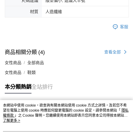
尺碼建議
版型偏小, 建議大半號
４．使用「AFTEE先享後付」時，將依據個別帳號之用戶狀況，依本公司即
時審查核予不同之上限額度；若仍有額度不足之情形，本公司將視審查結果
材質
人造纖維
請求用戶進行身份認證。
５．嚴禁一人註冊多個帳號或使用他人資訊註冊。若發現惡意使用之情形，
恩沛科技股份有限公司將有權停止該用戶之使用額度並採取法律行動。
客服
商品相關分類 (4)
查看全部
女性商品
全部商品
女性商品
鞋類
本分類熱銷
全站排行
本網站中使用 cookie，欲查詢有關本網站使用 cookie 方式之詳情，及若您不希
熱門標籤
望在電腦上使用 cookie 時應如何變更電腦的 cookie 設定，請參閱本網站「
隱私
權條款
」之 Cookie 聲明。您繼續使用本網站即表示您同意本公司得按本網站使
用條款之 Cookie 聲明使用 cookie。
了解更多 >