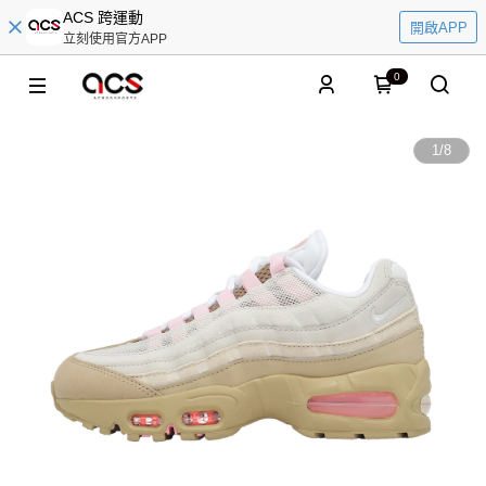
ACS 跨運動
開啟APP
立刻使用官方APP
0
1
/
8