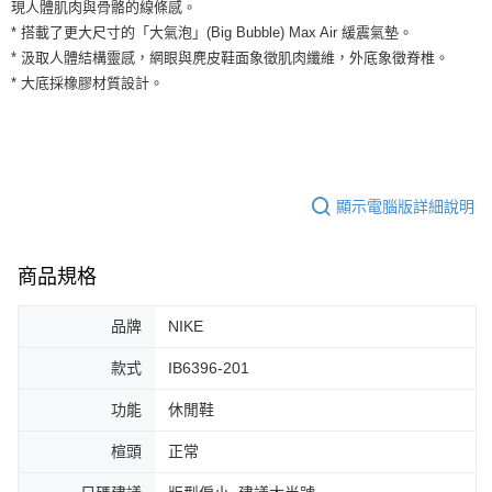
運送方式
現人體肌肉與骨骼的線條感。
２．便利：只要手機號碼，簡訊認證，即可結帳。
* 搭載了更大尺寸的「大氣泡」(Big Bubble) Max Air 緩震氣墊。
３．安心：先確認商品／服務後，再付款。
全家取貨付款
* 汲取人體結構靈感，網眼與麂皮鞋面象徵肌肉纖維，外底象徵脊椎。
每筆NT$60，滿NT$1,500(含以上)免運費
【「AFTEE先享後付」結帳流程】
* 大底採橡膠材質設計。
１．於結帳方式選擇「AFTEE先享後付」後，將跳轉至「AFTEE先享後付」
付款後全家取貨
結帳頁面，進行簡訊認證並確認金額後，即可完成結帳。
２．訂單成立數日內，您將收到繳費通知簡訊。
每筆NT$60，滿NT$1,500(含以上)免運費
３．收到繳費通知簡訊後14天內，點擊此簡訊中的連結，可透過四大超商／
ATM／網路銀行／等多元方式進行付款，方視為交易完成。
7-11取貨付款
※ 請注意：結帳手續完成當下不需立刻繳費，但若您需要取消訂單，請聯絡
顯示電腦版詳細說明
每筆NT$60，滿NT$1,500(含以上)免運費
購買商品的店家。未經商家同意取消之訂單仍視為有效，需透過AFTEE先享
後付繳納相關費用。
付款後7-11取貨
※ 交易是否成功請以「AFTEE先享後付 」之結帳頁面顯示為準，若有關於
是否繳費成功／繳費後需取消欲退款等相關疑問，請聯繫「AFTEE先享後付
商品規格
每筆NT$60，滿NT$1,500(含以上)免運費
客戶支援中心」
https://netprotections.freshdesk.com/support/home
宅配
品牌
NIKE
【注意事項】
１．透過由恩沛科技股份有限公司提供之「AFTEE先享後付」服務完成之交
每筆NT$100，滿NT$1,500(含以上)免運費
款式
IB6396-201
易，需依本服務之必要範圍內提供個人資料，並將交易相關給付款項請求債
權轉讓予恩沛科技股份有限公司。
功能
休閒鞋
２．關於個人資料處理事宜，請瀏覽以下網址：
https://aftee.tw/terms/#terms3
３．未成年的使用者請事先徵得法定代理人或監護人之同意方可使用
楦頭
正常
「AFTEE先享後付」，若未經同意申辦者引起之損失，本公司不負相關責
任。