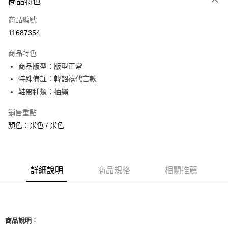
商品特色
信用卡一次付款
商品編號
信用卡分期付款
11687354
3 期 0 利率 每期
NT$760
21家銀行
商品特色
合作金庫商業銀行
第一商業銀行
超商取貨付款
商品版型：版型正常
華南商業銀行
彰化商業銀行
特殊備註：韓韶禧代言款
LINE Pay
上海商業儲蓄銀行
台北富邦商業銀行
國泰世華商業銀行
兆豐國際商業銀行
鞋帶種類：抽繩
Apple Pay
臺灣中小企業銀行
台中商業銀行
銷售重點
匯豐（台灣）商業銀行
華泰商業銀行
街口支付
聯邦商業銀行
遠東國際商業銀行
顏色：米色 / 米色
元大商業銀行
永豐商業銀行
悠遊付
玉山商業銀行
星展（台灣）商業銀行
台新國際商業銀行
中國信託商業銀行
全盈+PAY
台灣樂天信用卡公司
詳細說明
商品規格
相關推薦
AFTEE先享後付
相關說明
【關於「AFTEE先享後付」】
ATM付款
AFTEE先享後付是「在收到商品之後才付款」的支付方式。 讓您購物簡單
便利好安心！
：
商品說明
１．簡單：不需註冊會員、不需綁卡、不需儲值。