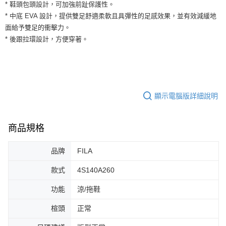
運送方式
* 鞋頭包頭設計，可加強前趾保護性。
２．便利：只要手機號碼，簡訊認證，即可結帳。
* 中底 EVA 設計，提供雙足舒適柔軟且具彈性的足感效果，並有效減緩地
３．安心：先確認商品／服務後，再付款。
全家取貨付款
面給予雙足的衝擊力。
每筆NT$60，滿NT$1,500(含以上)免運費
【「AFTEE先享後付」結帳流程】
* 後跟拉環設計，方便穿著。
１．於結帳方式選擇「AFTEE先享後付」後，將跳轉至「AFTEE先享後付」
付款後全家取貨
結帳頁面，進行簡訊認證並確認金額後，即可完成結帳。
２．訂單成立數日內，您將收到繳費通知簡訊。
每筆NT$60，滿NT$1,500(含以上)免運費
３．收到繳費通知簡訊後14天內，點擊此簡訊中的連結，可透過四大超商／
ATM／網路銀行／等多元方式進行付款，方視為交易完成。
7-11取貨付款
※ 請注意：結帳手續完成當下不需立刻繳費，但若您需要取消訂單，請聯絡
顯示電腦版詳細說明
每筆NT$60，滿NT$1,500(含以上)免運費
購買商品的店家。未經商家同意取消之訂單仍視為有效，需透過AFTEE先享
後付繳納相關費用。
付款後7-11取貨
※ 交易是否成功請以「AFTEE先享後付 」之結帳頁面顯示為準，若有關於
是否繳費成功／繳費後需取消欲退款等相關疑問，請聯繫「AFTEE先享後付
商品規格
每筆NT$60，滿NT$1,500(含以上)免運費
客戶支援中心」
https://netprotections.freshdesk.com/support/home
宅配
品牌
FILA
【注意事項】
１．透過由恩沛科技股份有限公司提供之「AFTEE先享後付」服務完成之交
每筆NT$100，滿NT$1,500(含以上)免運費
款式
4S140A260
易，需依本服務之必要範圍內提供個人資料，並將交易相關給付款項請求債
權轉讓予恩沛科技股份有限公司。
２．關於個人資料處理事宜，請瀏覽以下網址：
功能
涼/拖鞋
https://aftee.tw/terms/#terms3
３．未成年的使用者請事先徵得法定代理人或監護人之同意方可使用
楦頭
正常
「AFTEE先享後付」，若未經同意申辦者引起之損失，本公司不負相關責
任。