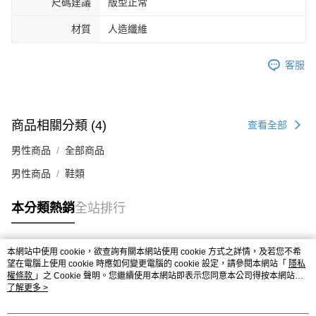
尺碼建議
版型正常
４．使用「AFTEE先享後付」時，將依據個別帳號之用戶狀況，依本公司即
時審查核予不同之上限額度；若仍有額度不足之情形，本公司將視審查結果
材質
人造纖維
請求用戶進行身份認證。
５．嚴禁一人註冊多個帳號或使用他人資訊註冊。若發現惡意使用之情形，
恩沛科技股份有限公司將有權停止該用戶之使用額度並採取法律行動。
客服
商品相關分類 (4)
查看全部
男性商品
全部商品
男性商品
鞋類
本分類熱銷
全站排行
本網站中使用 cookie，欲查詢有關本網站使用 cookie 方式之詳情，及若您不希
熱門標籤
望在電腦上使用 cookie 時應如何變更電腦的 cookie 設定，請參閱本網站「
隱私
權條款
」之 Cookie 聲明。您繼續使用本網站即表示您同意本公司得按本網站使
用條款之 Cookie 聲明使用 cookie。
了解更多 >