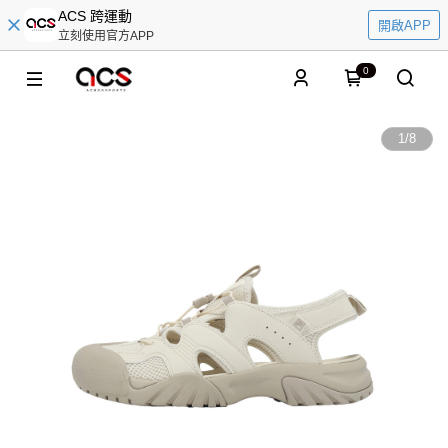
ACS 跨運動
開啟APP
立刻使用官方APP
0
1
/
8