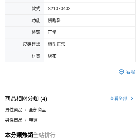
４．使用「AFTEE先享後付」時，將依據個別帳號之用戶狀況，依本公司即
款式
S21070402
時審查核予不同之上限額度；若仍有額度不足之情形，本公司將視審查結果
請求用戶進行身份認證。
功能
慢跑鞋
５．嚴禁一人註冊多個帳號或使用他人資訊註冊。若發現惡意使用之情形，
恩沛科技股份有限公司將有權停止該用戶之使用額度並採取法律行動。
楦頭
正常
尺碼建議
版型正常
材質
網布
客服
商品相關分類 (4)
查看全部
男性商品
全部商品
男性商品
鞋類
本分類熱銷
全站排行