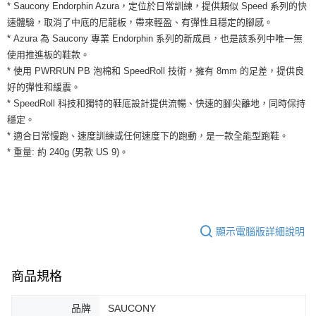
運送方式
* Saucony Endorphin Azura，定位於日常訓練，提供類似 Speed 系列的快
２．便利：只要手機號碼，簡訊認證，即可結帳。
速體驗，取消了中底的尼龍板，帶來輕盈、有彈性且穩定的腳感。
３．安心：先確認商品／服務後，再付款。
全家取貨付款
* Azura 為 Saucony 專業 Endorphin 系列的新成員，也是該系列中唯一無
每筆NT$60，滿NT$1,500(含以上)免運費
【「AFTEE先享後付」結帳流程】
使用推進板的鞋款。
１．於結帳方式選擇「AFTEE先享後付」後，將跳轉至「AFTEE先享後付」
* 使用 PWRRUN PB 泡棉和 SpeedRoll 技術，擁有 8mm 的足差，提供良
付款後全家取貨
結帳頁面，進行簡訊認證並確認金額後，即可完成結帳。
２．訂單成立數日內，您將收到繳費通知簡訊。
好的彈性和緩震。
每筆NT$60，滿NT$1,500(含以上)免運費
３．收到繳費通知簡訊後14天內，點擊此簡訊中的連結，可透過四大超商／
* SpeedRoll 科技和獨特的鞋底設計提供流暢、快速的腳尖離地，同時保持
ATM／網路銀行／等多元方式進行付款，方視為交易完成。
7-11取貨付款
穩定。
※ 請注意：結帳手續完成當下不需立刻繳費，但若您需要取消訂單，請聯絡
* 適合日常慢跑、速度訓練或任何速度下的跑動，是一款全能型跑鞋。
每筆NT$60，滿NT$1,500(含以上)免運費
購買商品的店家。未經商家同意取消之訂單仍視為有效，需透過AFTEE先享
後付繳納相關費用。
* 重量: 約 240g (男款 US 9)。
付款後7-11取貨
※ 交易是否成功請以「AFTEE先享後付 」之結帳頁面顯示為準，若有關於
是否繳費成功／繳費後需取消欲退款等相關疑問，請聯繫「AFTEE先享後付
每筆NT$60，滿NT$1,500(含以上)免運費
客戶支援中心」
https://netprotections.freshdesk.com/support/home
宅配
【注意事項】
１．透過由恩沛科技股份有限公司提供之「AFTEE先享後付」服務完成之交
每筆NT$100，滿NT$1,500(含以上)免運費
顯示電腦版詳細說明
易，需依本服務之必要範圍內提供個人資料，並將交易相關給付款項請求債
權轉讓予恩沛科技股份有限公司。
２．關於個人資料處理事宜，請瀏覽以下網址：
商品規格
https://aftee.tw/terms/#terms3
３．未成年的使用者請事先徵得法定代理人或監護人之同意方可使用
「AFTEE先享後付」，若未經同意申辦者引起之損失，本公司不負相關責
品牌
SAUCONY
任。