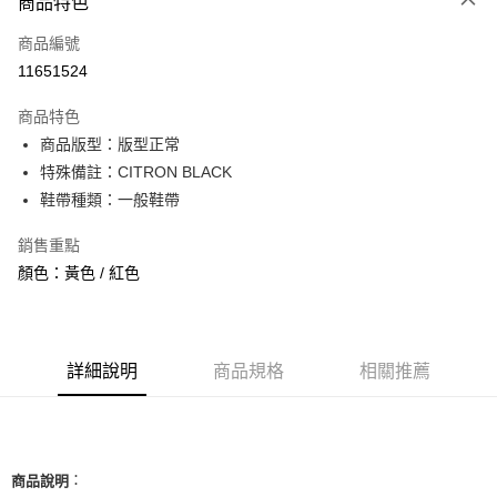
商品特色
信用卡一次付款
商品編號
信用卡分期付款
11651524
3 期 0 利率 每期
NT$1,360
21家銀行
商品特色
合作金庫商業銀行
第一商業銀行
超商取貨付款
商品版型：版型正常
華南商業銀行
彰化商業銀行
特殊備註：CITRON BLACK
LINE Pay
上海商業儲蓄銀行
台北富邦商業銀行
國泰世華商業銀行
兆豐國際商業銀行
鞋帶種類：一般鞋帶
Apple Pay
臺灣中小企業銀行
台中商業銀行
銷售重點
匯豐（台灣）商業銀行
華泰商業銀行
街口支付
聯邦商業銀行
遠東國際商業銀行
顏色：黃色 / 紅色
元大商業銀行
永豐商業銀行
悠遊付
玉山商業銀行
星展（台灣）商業銀行
台新國際商業銀行
中國信託商業銀行
全盈+PAY
台灣樂天信用卡公司
詳細說明
商品規格
相關推薦
AFTEE先享後付
相關說明
【關於「AFTEE先享後付」】
ATM付款
AFTEE先享後付是「在收到商品之後才付款」的支付方式。 讓您購物簡單
便利好安心！
：
商品說明
１．簡單：不需註冊會員、不需綁卡、不需儲值。