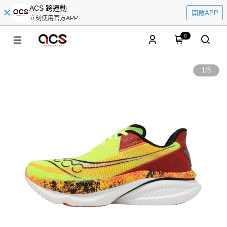
ACS 跨運動
開啟APP
立刻使用官方APP
0
1
/
8