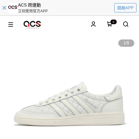
ACS 跨運動
開啟APP
立刻使用官方APP
0
1
/
8