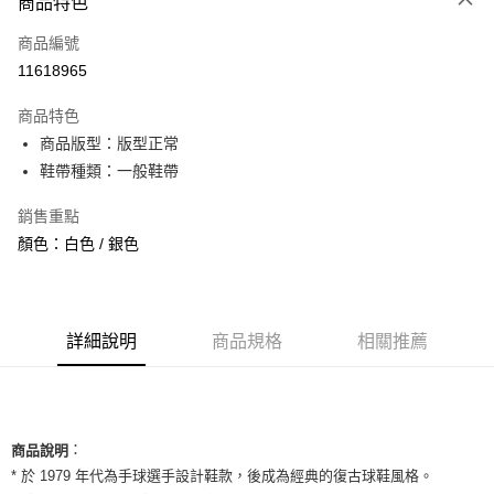
商品特色
信用卡一次付款
商品編號
信用卡分期付款
11618965
3 期 0 利率 每期
NT$893
21家銀行
商品特色
合作金庫商業銀行
第一商業銀行
超商取貨付款
商品版型：版型正常
華南商業銀行
彰化商業銀行
鞋帶種類：一般鞋帶
LINE Pay
上海商業儲蓄銀行
台北富邦商業銀行
國泰世華商業銀行
兆豐國際商業銀行
Apple Pay
銷售重點
臺灣中小企業銀行
台中商業銀行
顏色：白色 / 銀色
匯豐（台灣）商業銀行
華泰商業銀行
街口支付
聯邦商業銀行
遠東國際商業銀行
元大商業銀行
永豐商業銀行
悠遊付
玉山商業銀行
星展（台灣）商業銀行
台新國際商業銀行
中國信託商業銀行
全盈+PAY
詳細說明
商品規格
相關推薦
台灣樂天信用卡公司
AFTEE先享後付
相關說明
【關於「AFTEE先享後付」】
ATM付款
：
AFTEE先享後付是「在收到商品之後才付款」的支付方式。 讓您購物簡單
商品說明
便利好安心！
* 於 1979 年代為手球選手設計鞋款，後成為經典的復古球鞋風格。
１．簡單：不需註冊會員、不需綁卡、不需儲值。