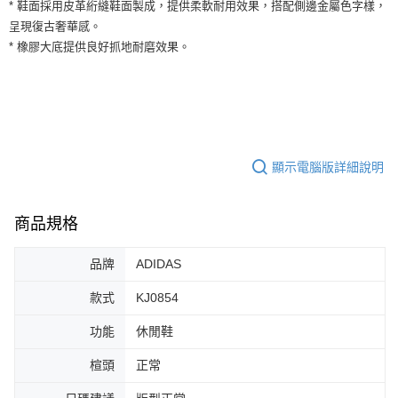
運送方式
* 鞋面採用皮革絎縫鞋面製成，提供柔軟耐用效果，搭配側邊金屬色字樣，
２．便利：只要手機號碼，簡訊認證，即可結帳。
呈現復古奢華感。
３．安心：先確認商品／服務後，再付款。
全家取貨付款
* 橡膠大底提供良好抓地耐磨效果。
每筆NT$60，滿NT$1,500(含以上)免運費
【「AFTEE先享後付」結帳流程】
１．於結帳方式選擇「AFTEE先享後付」後，將跳轉至「AFTEE先享後付」
付款後全家取貨
結帳頁面，進行簡訊認證並確認金額後，即可完成結帳。
２．訂單成立數日內，您將收到繳費通知簡訊。
每筆NT$60，滿NT$1,500(含以上)免運費
３．收到繳費通知簡訊後14天內，點擊此簡訊中的連結，可透過四大超商／
ATM／網路銀行／等多元方式進行付款，方視為交易完成。
7-11取貨付款
※ 請注意：結帳手續完成當下不需立刻繳費，但若您需要取消訂單，請聯絡
顯示電腦版詳細說明
每筆NT$60，滿NT$1,500(含以上)免運費
購買商品的店家。未經商家同意取消之訂單仍視為有效，需透過AFTEE先享
後付繳納相關費用。
付款後7-11取貨
※ 交易是否成功請以「AFTEE先享後付 」之結帳頁面顯示為準，若有關於
是否繳費成功／繳費後需取消欲退款等相關疑問，請聯繫「AFTEE先享後付
商品規格
每筆NT$60，滿NT$1,500(含以上)免運費
客戶支援中心」
https://netprotections.freshdesk.com/support/home
宅配
品牌
ADIDAS
【注意事項】
１．透過由恩沛科技股份有限公司提供之「AFTEE先享後付」服務完成之交
每筆NT$100，滿NT$1,500(含以上)免運費
款式
KJ0854
易，需依本服務之必要範圍內提供個人資料，並將交易相關給付款項請求債
權轉讓予恩沛科技股份有限公司。
功能
休閒鞋
２．關於個人資料處理事宜，請瀏覽以下網址：
https://aftee.tw/terms/#terms3
３．未成年的使用者請事先徵得法定代理人或監護人之同意方可使用
楦頭
正常
「AFTEE先享後付」，若未經同意申辦者引起之損失，本公司不負相關責
任。