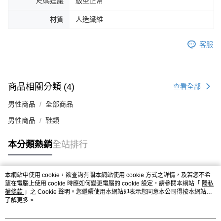
尺碼建議
版型正常
４．使用「AFTEE先享後付」時，將依據個別帳號之用戶狀況，依本公司即
時審查核予不同之上限額度；若仍有額度不足之情形，本公司將視審查結果
材質
人造纖維
請求用戶進行身份認證。
５．嚴禁一人註冊多個帳號或使用他人資訊註冊。若發現惡意使用之情形，
恩沛科技股份有限公司將有權停止該用戶之使用額度並採取法律行動。
客服
商品相關分類 (4)
查看全部
男性商品
全部商品
男性商品
鞋類
本分類熱銷
全站排行
本網站中使用 cookie，欲查詢有關本網站使用 cookie 方式之詳情，及若您不希
熱門標籤
望在電腦上使用 cookie 時應如何變更電腦的 cookie 設定，請參閱本網站「
隱私
權條款
」之 Cookie 聲明。您繼續使用本網站即表示您同意本公司得按本網站使
用條款之 Cookie 聲明使用 cookie。
了解更多 >