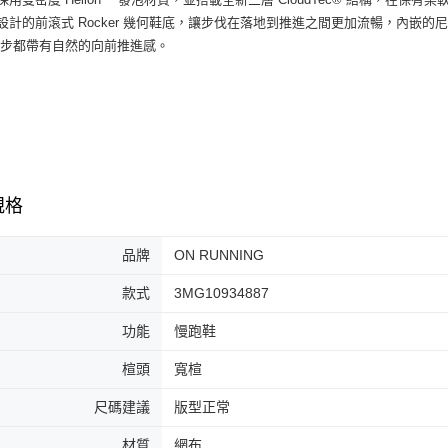
7-11取貨
絡購買商品
新設計的前滾式 Rocker 幾何鞋底，讓步伐在落地到推進之間更加流暢，內嵌的尼龍
先享後付
每筆NT$6
一步都帶有自然的向前推進感。
※ 交易是
是否繳費成
付款後7-1
付客戶支
每筆NT$6
【注意事
宅配
１．透過由
交易，需
每筆NT$1
求債權轉
２．關於
規格
https://aft
３．未成
「AFTE
品牌
ON RUNNING
任。
４．使用「
款式
3MG10934887
即時審查
結果請求
功能
慢跑鞋
５．嚴禁
形，恩沛
楦頭
寬楦
動。
尺碼建議
版型正常
材質
網布