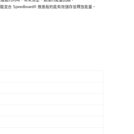
付款
的店家。未經商家同意取消之訂單仍視為有效，需透過AFTEE
混合 Speedboard® 推進板則能有效儲存並釋放能量，
繳納相關費用。
0，滿NT$1,500(含以上)免運費
否成功請以「AFTEE先享後付 」之結帳頁面顯示為準，若有關於
功／繳費後需取消欲退款等相關疑問，請聯繫「AFTEE先享後
1取貨
援中心」
https://netprotections.freshdesk.com/support/home
0，滿NT$1,500(含以上)免運費
項】
恩沛科技股份有限公司提供之「AFTEE先享後付」服務完成之
依本服務之必要範圍內提供個人資料，並將交易相關給付款項請
00，滿NT$1,500(含以上)免運費
讓予恩沛科技股份有限公司。
個人資料處理事宜，請瀏覽以下網址：
ee.tw/terms/#terms3
年的使用者請事先徵得法定代理人或監護人之同意方可使用
E先享後付」，若未經同意申辦者引起之損失，本公司不負相關責
AFTEE先享後付」時，將依據個別帳號之用戶狀況，依本公司
核予不同之上限額度；若仍有額度不足之情形，本公司將視審查
用戶進行身份認證。
一人註冊多個帳號或使用他人資訊註冊。若發現惡意使用之情
科技股份有限公司將有權停止該用戶之使用額度並採取法律行