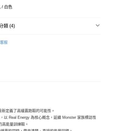
華商業銀行
兆豐國際商業銀行
/ 白色
小企業銀行
台中商業銀行
台灣）商業銀行
華泰商業銀行
業銀行
遠東國際商業銀行
類 (4)
業銀行
永豐商業銀行
業銀行
星展（台灣）商業銀行
全部商品
際商業銀行
中國信託商業銀行
客服
天信用卡公司
鞋類
享後付
型
跑步
FTEE先享後付」】
ON RUNNING
先享後付是「在收到商品之後才付款」的支付方式。 讓您購物簡單
心！
：不需註冊會員、不需綁卡、不需儲值。
：只要手機號碼，簡訊認證，即可結帳。
：先確認商品／服務後，再付款。
付款
EE先享後付」結帳流程】
0，滿NT$1,500(含以上)免運費
方式選擇「AFTEE先享後付」後，將跳轉至「AFTEE先享後
頁面，進行簡訊認證並確認金額後，即可完成結帳。
進感，重新定義了高緩震跑鞋的可能性。
家取貨
成立數日內，您將收到繳費通知簡訊。
Real Energy 為核心概念，延續 Monster 家族標誌性
費通知簡訊後14天內，點擊此簡訊中的連結，可透過四大超商
0，滿NT$1,500(含以上)免運費
的高能量訓練鞋。
網路銀行／等多元方式進行付款，方視為交易完成。
：結帳手續完成當下不需立刻繳費，但若您需要取消訂單，請聯
在保有柔軟緩震的同時，帶來清楚、直接的能量回饋。