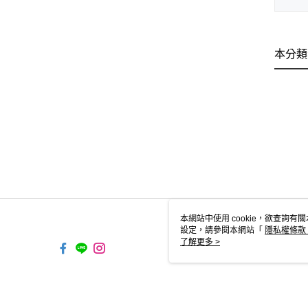
本分類
本網站中使用 cookie，欲查詢有關
設定，請參閱本網站「
隱私權條款
使用 cookie。
了解更多 >