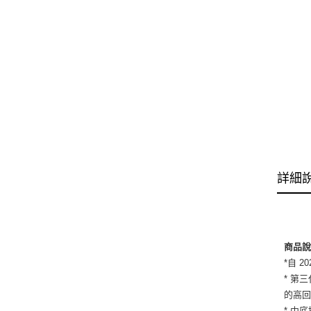
詳細
商品
*自 
* 第
的高
* 中