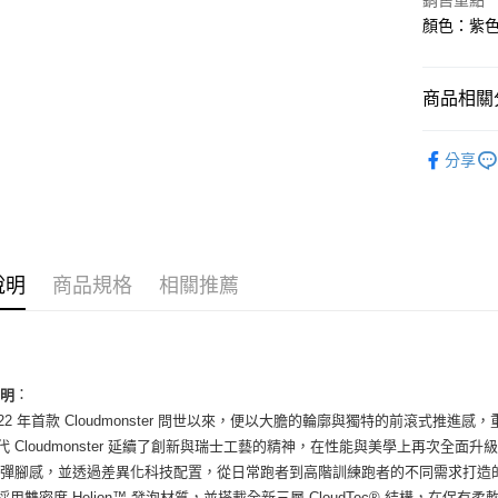
銷售重點
國泰世
Apple Pay
顏色：紫色 
臺灣中
匯豐（
街口支付
聯邦商
商品相關分
元大商
悠遊付
玉山商
男性商品
台新國
全盈+PAY
分享
台灣樂
男性商品
AFTEE先
相關說明
依運動類
【關於「A
ATM付款
依品牌
AFTEE
便利好安
說明
商品規格
相關推薦
１．簡單
２．便利
運送方式
３．安心
全家取貨
【「AFT
：
每筆NT$6
１．於結帳
說明
付」結帳
2022 年首款 Cloudmonster 問世以來，便以大膽的輪廓與獨特的前滾式推
付款後全
２．訂單
三代 Cloudmonster 延續了創新與瑞士工藝的精神，在性能與美學上再次全面升級，以 
３．收到繳
每筆NT$6
回彈腳感，並透過差異化科技配置，從日常跑者到高階訓練跑者的不同需求打造
／ATM／
※ 請注意
底採用雙密度 Helion™ 發泡材質，並搭載全新三層 CloudTec® 結構，