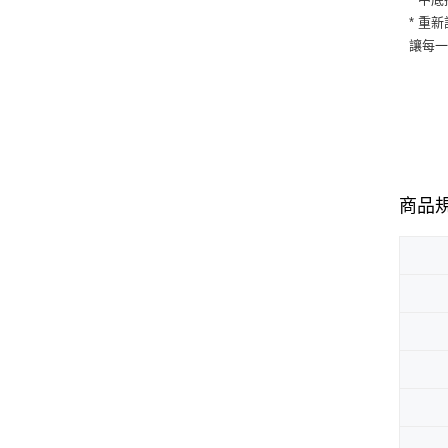
* 重
讓每
商品