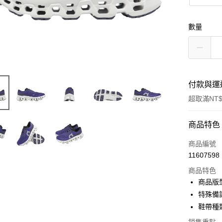
數量
付款與運
超取滿NT$
付款方式
商品特色
信用卡一
商品編號
11607598
信用卡分
商品特色
3 期 
商品版
合作金
特殊備
超商取貨
華南商
鞋帶種
LINE Pay
上海商