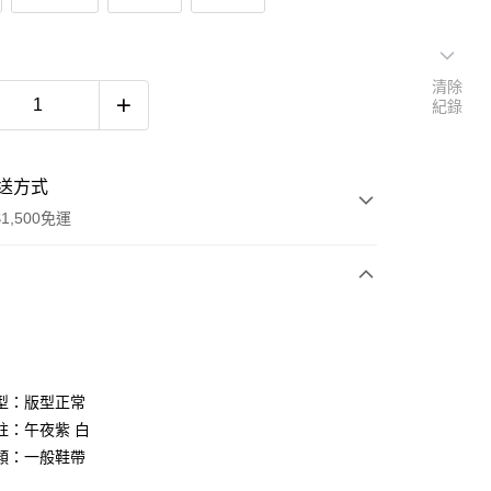
清除
紀錄
送方式
1,500免運
次付款
期付款
0 利率 每期
NT$1,893
21家銀行
型：版型正常
庫商業銀行
第一商業銀行
註：午夜紫 白
付款
業銀行
彰化商業銀行
類：一般鞋帶
業儲蓄銀行
台北富邦商業銀行