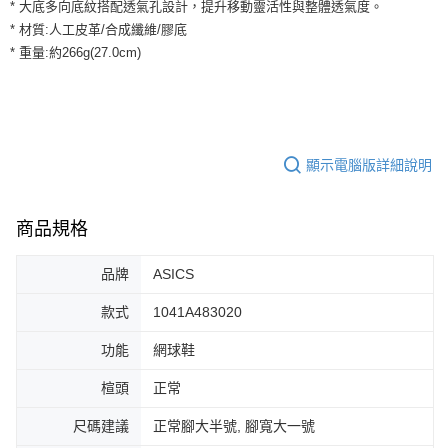
運送方式
* 大底多向底紋搭配透氣孔設計，提升移動靈活性與整體透氣度。
２．便利：只要手機號碼，簡訊認證，即可結帳。
* 材質:人工皮革/合成纖維/膠底
３．安心：先確認商品／服務後，再付款。
全家取貨付款
* 重量:約266g(27.0cm)
每筆NT$60，滿NT$1,500(含以上)免運費
【「AFTEE先享後付」結帳流程】
１．於結帳方式選擇「AFTEE先享後付」後，將跳轉至「AFTEE先享後付」
付款後全家取貨
結帳頁面，進行簡訊認證並確認金額後，即可完成結帳。
２．訂單成立數日內，您將收到繳費通知簡訊。
每筆NT$60，滿NT$1,500(含以上)免運費
３．收到繳費通知簡訊後14天內，點擊此簡訊中的連結，可透過四大超商／
ATM／網路銀行／等多元方式進行付款，方視為交易完成。
顯示電腦版詳細說明
7-11取貨付款
※ 請注意：結帳手續完成當下不需立刻繳費，但若您需要取消訂單，請聯絡
每筆NT$60，滿NT$1,500(含以上)免運費
購買商品的店家。未經商家同意取消之訂單仍視為有效，需透過AFTEE先享
後付繳納相關費用。
商品規格
付款後7-11取貨
※ 交易是否成功請以「AFTEE先享後付 」之結帳頁面顯示為準，若有關於
是否繳費成功／繳費後需取消欲退款等相關疑問，請聯繫「AFTEE先享後付
每筆NT$60，滿NT$1,500(含以上)免運費
客戶支援中心」
https://netprotections.freshdesk.com/support/home
品牌
ASICS
宅配
【注意事項】
款式
1041A483020
１．透過由恩沛科技股份有限公司提供之「AFTEE先享後付」服務完成之交
每筆NT$100，滿NT$1,500(含以上)免運費
易，需依本服務之必要範圍內提供個人資料，並將交易相關給付款項請求債
功能
網球鞋
權轉讓予恩沛科技股份有限公司。
２．關於個人資料處理事宜，請瀏覽以下網址：
楦頭
正常
https://aftee.tw/terms/#terms3
３．未成年的使用者請事先徵得法定代理人或監護人之同意方可使用
尺碼建議
正常腳大半號, 腳寬大一號
「AFTEE先享後付」，若未經同意申辦者引起之損失，本公司不負相關責
任。