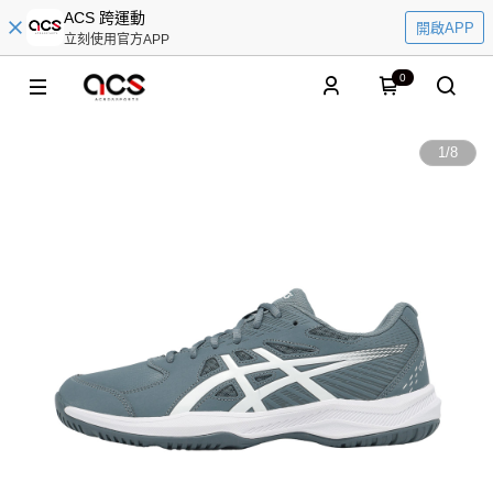
ACS 跨運動
開啟APP
立刻使用官方APP
0
1
/
8