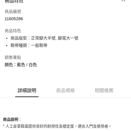
商品特色
信用卡一次付款
商品編號
信用卡分期付款
11605286
3 期 0 利率 每期
NT$593
21家銀行
商品特色
合作金庫商業銀行
第一商業銀行
超商取貨付款
商品版型：正常腳大半號, 腳寬大一號
華南商業銀行
彰化商業銀行
鞋帶種類：一般鞋帶
LINE Pay
上海商業儲蓄銀行
台北富邦商業銀行
國泰世華商業銀行
兆豐國際商業銀行
Apple Pay
銷售重點
臺灣中小企業銀行
台中商業銀行
顏色：藍色 / 白色
匯豐（台灣）商業銀行
華泰商業銀行
街口支付
聯邦商業銀行
遠東國際商業銀行
元大商業銀行
永豐商業銀行
悠遊付
玉山商業銀行
星展（台灣）商業銀行
台新國際商業銀行
中國信託商業銀行
全盈+PAY
詳細說明
商品規格
相關推薦
台灣樂天信用卡公司
AFTEE先享後付
相關說明
【關於「AFTEE先享後付」】
ATM付款
：
AFTEE先享後付是「在收到商品之後才付款」的支付方式。 讓您購物簡單
商品說明
便利好安心！
* 人工皮革鞋面提供良好的耐用性及穩定度。適合入門及使用者。
１．簡單：不需註冊會員、不需綁卡、不需儲值。