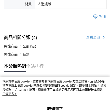
材質
人造纖維
４．使用「AFTEE先享後付」時，將依據個別帳號之用戶狀況，依本公司即
時審查核予不同之上限額度；若仍有額度不足之情形，本公司將視審查結果
請求用戶進行身份認證。
客服
５．嚴禁一人註冊多個帳號或使用他人資訊註冊。若發現惡意使用之情形，
恩沛科技股份有限公司將有權停止該用戶之使用額度並採取法律行動。
商品相關分類 (4)
查看全部
男性商品
全部商品
男性商品
鞋類
本分類熱銷
全站排行
本網站中使用 cookie，欲查詢有關本網站使用 cookie 方式之詳情，及若您不希
熱門標籤
望在電腦上使用 cookie 時應如何變更電腦的 cookie 設定，請參閱本網站「
隱私
權條款
」之 Cookie 聲明。您繼續使用本網站即表示您同意本公司得按本網站使
用條款之 Cookie 聲明使用 cookie。
了解更多 >
我知道了