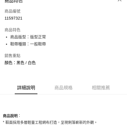
商品特色
信用卡一次付款
商品編號
信用卡分期付款
11597321
3 期 0 利率 每期
NT$960
21家銀行
商品特色
合作金庫商業銀行
第一商業銀行
超商取貨付款
商品版型：版型正常
華南商業銀行
彰化商業銀行
鞋帶種類：一般鞋帶
LINE Pay
上海商業儲蓄銀行
台北富邦商業銀行
國泰世華商業銀行
兆豐國際商業銀行
Apple Pay
銷售重點
臺灣中小企業銀行
台中商業銀行
顏色：黑色 / 白色
匯豐（台灣）商業銀行
華泰商業銀行
街口支付
聯邦商業銀行
遠東國際商業銀行
元大商業銀行
永豐商業銀行
悠遊付
玉山商業銀行
星展（台灣）商業銀行
台新國際商業銀行
中國信託商業銀行
全盈+PAY
詳細說明
商品規格
相關推薦
台灣樂天信用卡公司
AFTEE先享後付
相關說明
【關於「AFTEE先享後付」】
ATM付款
：
AFTEE先享後付是「在收到商品之後才付款」的支付方式。 讓您購物簡單
商品說明
便利好安心！
* 鞋面採用多層輕量工程網布打造，呈現俐落嶄新的外觀。
１．簡單：不需註冊會員、不需綁卡、不需儲值。