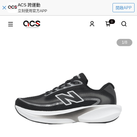
ACS 跨運動
開啟APP
立刻使用官方APP
0
1
/
8