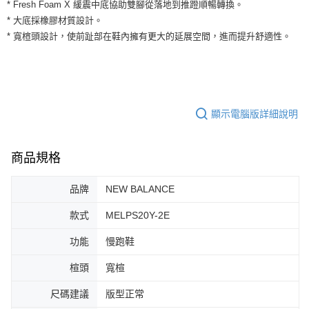
運送方式
* Fresh Foam X 緩震中底協助雙腳從落地到推蹬順暢轉換。
２．便利：只要手機號碼，簡訊認證，即可結帳。
* 大底採橡膠材質設計。
３．安心：先確認商品／服務後，再付款。
全家取貨付款
* 寬楦頭設計，使前趾部在鞋內擁有更大的延展空間，進而提升舒適性。
每筆NT$60，滿NT$1,500(含以上)免運費
【「AFTEE先享後付」結帳流程】
１．於結帳方式選擇「AFTEE先享後付」後，將跳轉至「AFTEE先享後付」
付款後全家取貨
結帳頁面，進行簡訊認證並確認金額後，即可完成結帳。
２．訂單成立數日內，您將收到繳費通知簡訊。
每筆NT$60，滿NT$1,500(含以上)免運費
３．收到繳費通知簡訊後14天內，點擊此簡訊中的連結，可透過四大超商／
ATM／網路銀行／等多元方式進行付款，方視為交易完成。
顯示電腦版詳細說明
7-11取貨付款
※ 請注意：結帳手續完成當下不需立刻繳費，但若您需要取消訂單，請聯絡
每筆NT$60，滿NT$1,500(含以上)免運費
購買商品的店家。未經商家同意取消之訂單仍視為有效，需透過AFTEE先享
後付繳納相關費用。
商品規格
付款後7-11取貨
※ 交易是否成功請以「AFTEE先享後付 」之結帳頁面顯示為準，若有關於
是否繳費成功／繳費後需取消欲退款等相關疑問，請聯繫「AFTEE先享後付
每筆NT$60，滿NT$1,500(含以上)免運費
客戶支援中心」
https://netprotections.freshdesk.com/support/home
品牌
NEW BALANCE
宅配
【注意事項】
款式
MELPS20Y-2E
１．透過由恩沛科技股份有限公司提供之「AFTEE先享後付」服務完成之交
每筆NT$100，滿NT$1,500(含以上)免運費
易，需依本服務之必要範圍內提供個人資料，並將交易相關給付款項請求債
功能
慢跑鞋
權轉讓予恩沛科技股份有限公司。
２．關於個人資料處理事宜，請瀏覽以下網址：
楦頭
寬楦
https://aftee.tw/terms/#terms3
３．未成年的使用者請事先徵得法定代理人或監護人之同意方可使用
尺碼建議
版型正常
「AFTEE先享後付」，若未經同意申辦者引起之損失，本公司不負相關責
任。