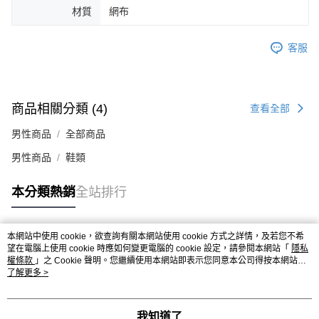
材質
網布
４．使用「AFTEE先享後付」時，將依據個別帳號之用戶狀況，依本公司即
時審查核予不同之上限額度；若仍有額度不足之情形，本公司將視審查結果
請求用戶進行身份認證。
客服
５．嚴禁一人註冊多個帳號或使用他人資訊註冊。若發現惡意使用之情形，
恩沛科技股份有限公司將有權停止該用戶之使用額度並採取法律行動。
商品相關分類 (4)
查看全部
男性商品
全部商品
男性商品
鞋類
本分類熱銷
全站排行
本網站中使用 cookie，欲查詢有關本網站使用 cookie 方式之詳情，及若您不希
熱門標籤
望在電腦上使用 cookie 時應如何變更電腦的 cookie 設定，請參閱本網站「
隱私
權條款
」之 Cookie 聲明。您繼續使用本網站即表示您同意本公司得按本網站使
用條款之 Cookie 聲明使用 cookie。
了解更多 >
我知道了