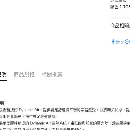
銷售重點
國泰世
Apple Pay
顏色：ROS
臺灣中
匯豐（
街口支付
聯邦商
商品相關分
元大商
悠遊付
玉山商
女性商品
台新國
全盈+PAY
分享
台灣樂
女性商品
AFTEE先
相關說明
依運動類
【關於「A
ATM付款
依品牌
AFTEE
便利好安
說明
商品規格
相關推薦
１．簡單
２．便利
運送方式
３．安心
全家取貨
【「AFT
：
每筆NT$6
１．於結帳
說明
付」結帳
底緩震新技術 Dynamic Air，提供雙足舒適與平衡的穿著感受，並將鞋尖加厚，
付款後全
２．訂單
面採用輕量網布，提供雙足輕盈透氣。
３．收到繳
每筆NT$6
底採用雙壓柱組成的 Dynamic Air 氣墊系統，由鞋跟與前掌的壓力差，讓氣
／ATM／
※ 請注意
膠大底提供良好抓地力和耐穿性，完整包覆足跟部位。