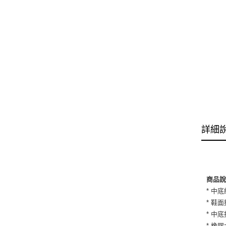
詳細
商品
* 中
* 鞋
* 中
* 橡