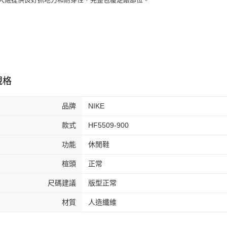
7-11取貨
絡購買商品
先享後付
每筆NT$6
※ 交易是
是否繳費成
付款後7-1
付客戶支
每筆NT$6
【注意事
宅配
１．透過由
規格
交易，需
每筆NT$1
求債權轉
２．關於
品牌
NIKE
https://aft
３．未成
款式
HF5509-900
「AFTE
任。
功能
休閒鞋
４．使用「
即時審查
結果請求
楦頭
正常
５．嚴禁
形，恩沛
尺碼建議
版型正常
動。
材質
人造纖維