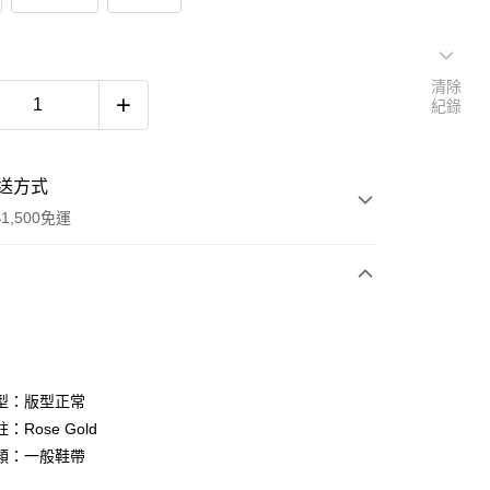
清除
紀錄
送方式
1,500免運
次付款
期付款
0 利率 每期
NT$793
21家銀行
型：版型正常
庫商業銀行
第一商業銀行
：Rose Gold
付款
業銀行
彰化商業銀行
類：一般鞋帶
業儲蓄銀行
台北富邦商業銀行