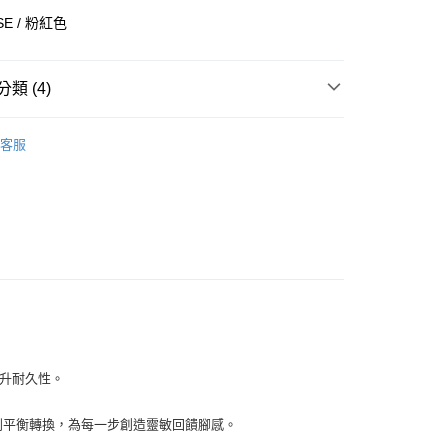
華商業銀行
兆豐國際商業銀行
E / 粉紅色
小企業銀行
台中商業銀行
台灣）商業銀行
華泰商業銀行
業銀行
遠東國際商業銀行
類 (4)
業銀行
永豐商業銀行
業銀行
星展（台灣）商業銀行
全部商品
際商業銀行
中國信託商業銀行
客服
天信用卡公司
鞋類
享後付
型
休閒
FTEE先享後付」】
NIKE
先享後付是「在收到商品之後才付款」的支付方式。 讓您購物簡單
心！
：不需註冊會員、不需綁卡、不需儲值。
：只要手機號碼，簡訊認證，即可結帳。
：先確認商品／服務後，再付款。
付款
EE先享後付」結帳流程】
0，滿NT$1,500(含以上)免運費
方式選擇「AFTEE先享後付」後，將跳轉至「AFTEE先享後
頁面，進行簡訊認證並確認金額後，即可完成結帳。
提升耐久性。
家取貨
成立數日內，您將收到繳費通知簡訊。
費通知簡訊後14天內，點擊此簡訊中的連結，可透過四大超商
0，滿NT$1,500(含以上)免運費
壓達到平衡轉換，為每一步創造靈敏回饋腳感。
網路銀行／等多元方式進行付款，方視為交易完成。
：結帳手續完成當下不需立刻繳費，但若您需要取消訂單，請聯