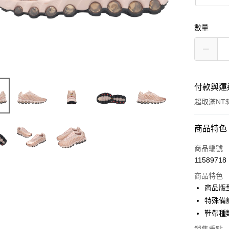
數量
付款與運
超取滿NT$
付款方式
商品特色
信用卡一
商品編號
11589718
信用卡分
商品特色
3 期 
商品版
合作金
特殊備註
超商取貨
華南商
鞋帶種
LINE Pay
上海商