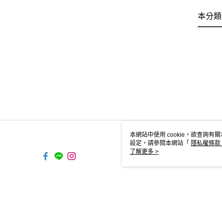
本分類
本網站中使用 cookie，欲查詢有關
設定，請參閱本網站「
隱私權條款
使用 cookie。
了解更多 >