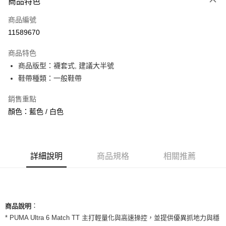
商品特色
信用卡一次付款
商品編號
信用卡分期付款
11589670
3 期 0 利率 每期
NT$626
21家銀行
商品特色
合作金庫商業銀行
第一商業銀行
超商取貨付款
商品版型：襪套式, 建議大半號
華南商業銀行
彰化商業銀行
鞋帶種類：一般鞋帶
LINE Pay
上海商業儲蓄銀行
台北富邦商業銀行
國泰世華商業銀行
兆豐國際商業銀行
Apple Pay
銷售重點
臺灣中小企業銀行
台中商業銀行
顏色：藍色 / 白色
匯豐（台灣）商業銀行
華泰商業銀行
街口支付
聯邦商業銀行
遠東國際商業銀行
元大商業銀行
永豐商業銀行
悠遊付
玉山商業銀行
星展（台灣）商業銀行
台新國際商業銀行
中國信託商業銀行
全盈+PAY
詳細說明
商品規格
相關推薦
台灣樂天信用卡公司
AFTEE先享後付
相關說明
【關於「AFTEE先享後付」】
ATM付款
：
AFTEE先享後付是「在收到商品之後才付款」的支付方式。 讓您購物簡單
商品說明
便利好安心！
* PUMA Ultra 6 Match TT 主打輕量化與高速操控，並提供優異抓地力與穩
１．簡單：不需註冊會員、不需綁卡、不需儲值。