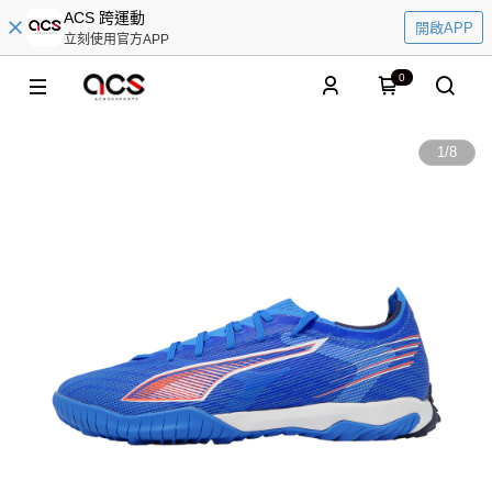
ACS 跨運動
開啟APP
立刻使用官方APP
0
1
/
8