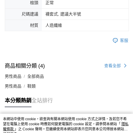
楦頭
正常
４．使用「AFTEE先享後付」時，將依據個別帳號之用戶狀況，依本公司即
時審查核予不同之上限額度；若仍有額度不足之情形，本公司將視審查結果
尺碼建議
襪套式, 建議大半號
請求用戶進行身份認證。
５．嚴禁一人註冊多個帳號或使用他人資訊註冊。若發現惡意使用之情形，
材質
人造纖維
恩沛科技股份有限公司將有權停止該用戶之使用額度並採取法律行動。
客服
商品相關分類 (4)
查看全部
男性商品
全部商品
男性商品
鞋類
本分類熱銷
全站排行
本網站中使用 cookie，欲查詢有關本網站使用 cookie 方式之詳情，及若您不希
熱門標籤
望在電腦上使用 cookie 時應如何變更電腦的 cookie 設定，請參閱本網站「
隱私
權條款
」之 Cookie 聲明。您繼續使用本網站即表示您同意本公司得按本網站使