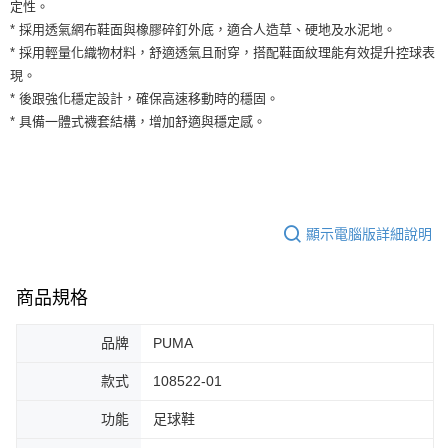
運送方式
定性。
２．便利：只要手機號碼，簡訊認證，即可結帳。
* 採用透氣網布鞋面與橡膠碎釘外底，適合人造草、硬地及水泥地。
３．安心：先確認商品／服務後，再付款。
全家取貨付款
* 採用輕量化織物材料，舒適透氣且耐穿，搭配鞋面紋理能有效提升控球表
每筆NT$60，滿NT$1,500(含以上)免運費
【「AFTEE先享後付」結帳流程】
現。
１．於結帳方式選擇「AFTEE先享後付」後，將跳轉至「AFTEE先享後付」
* 後跟強化穩定設計，確保高速移動時的穩固。
付款後全家取貨
結帳頁面，進行簡訊認證並確認金額後，即可完成結帳。
* 具備一體式襪套結構，增加舒適與穩定感。
２．訂單成立數日內，您將收到繳費通知簡訊。
每筆NT$60，滿NT$1,500(含以上)免運費
３．收到繳費通知簡訊後14天內，點擊此簡訊中的連結，可透過四大超商／
ATM／網路銀行／等多元方式進行付款，方視為交易完成。
7-11取貨付款
※ 請注意：結帳手續完成當下不需立刻繳費，但若您需要取消訂單，請聯絡
每筆NT$60，滿NT$1,500(含以上)免運費
購買商品的店家。未經商家同意取消之訂單仍視為有效，需透過AFTEE先享
後付繳納相關費用。
付款後7-11取貨
※ 交易是否成功請以「AFTEE先享後付 」之結帳頁面顯示為準，若有關於
顯示電腦版詳細說明
是否繳費成功／繳費後需取消欲退款等相關疑問，請聯繫「AFTEE先享後付
每筆NT$60，滿NT$1,500(含以上)免運費
客戶支援中心」
https://netprotections.freshdesk.com/support/home
宅配
商品規格
【注意事項】
１．透過由恩沛科技股份有限公司提供之「AFTEE先享後付」服務完成之交
每筆NT$100，滿NT$1,500(含以上)免運費
易，需依本服務之必要範圍內提供個人資料，並將交易相關給付款項請求債
品牌
PUMA
權轉讓予恩沛科技股份有限公司。
２．關於個人資料處理事宜，請瀏覽以下網址：
款式
108522-01
https://aftee.tw/terms/#terms3
３．未成年的使用者請事先徵得法定代理人或監護人之同意方可使用
功能
足球鞋
「AFTEE先享後付」，若未經同意申辦者引起之損失，本公司不負相關責
任。