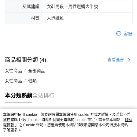
時審查核予不同之上限額度；若仍有額度不足之情形，本公司將視審查結果
尺碼建議
女鞋男段，男性選購大半號
請求用戶進行身份認證。
５．嚴禁一人註冊多個帳號或使用他人資訊註冊。若發現惡意使用之情形，
材質
人造纖維
恩沛科技股份有限公司將有權停止該用戶之使用額度並採取法律行動。
客服
商品相關分類 (4)
查看全部
女性商品
全部商品
女性商品
鞋類
本分類熱銷
全站排行
本網站中使用 cookie，欲查詢有關本網站使用 cookie 方式之詳情，及若您不希
熱門標籤
望在電腦上使用 cookie 時應如何變更電腦的 cookie 設定，請參閱本網站「
隱私
權條款
」之 Cookie 聲明。您繼續使用本網站即表示您同意本公司得按本網站使
用條款之 Cookie 聲明使用 cookie。
了解更多 >