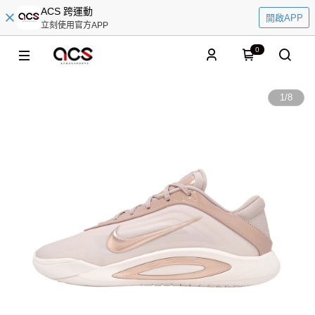
ACS 跨運動
開啟APP
立刻使用官方APP
0
1
/
8