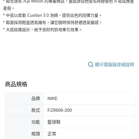
* 鞋舌放有 A’ja Wilson 的專屬標誌，靈感源自他簽名時總會把 A 寫成像星
３．安心：先確認商品／服務後，再付款。
全家取貨付款
星般。
每筆NT$60，滿NT$1,500(含以上)免運費
【「AFTEE先享後付」結帳流程】
* 中底以柔軟 Cushlon 3.0 泡綿，提供出色的回彈力量。
１．於結帳方式選擇「AFTEE先享後付」後，將跳轉至「AFTEE先享後付」
* 鞋面採用輕盈透氣織布，讓您隨時保持舒適透氣腳感。
付款後全家取貨
結帳頁面，進行簡訊認證並確認金額後，即可完成結帳。
* 大底紋路設計，給予良好的抓地牽引效果。
２．訂單成立數日內，您將收到繳費通知簡訊。
每筆NT$60，滿NT$1,500(含以上)免運費
３．收到繳費通知簡訊後14天內，點擊此簡訊中的連結，可透過四大超商／
ATM／網路銀行／等多元方式進行付款，方視為交易完成。
7-11取貨付款
※ 請注意：結帳手續完成當下不需立刻繳費，但若您需要取消訂單，請聯絡
每筆NT$60，滿NT$1,500(含以上)免運費
購買商品的店家。未經商家同意取消之訂單仍視為有效，需透過AFTEE先享
後付繳納相關費用。
付款後7-11取貨
※ 交易是否成功請以「AFTEE先享後付 」之結帳頁面顯示為準，若有關於
顯示電腦版詳細說明
是否繳費成功／繳費後需取消欲退款等相關疑問，請聯繫「AFTEE先享後付
每筆NT$60，滿NT$1,500(含以上)免運費
客戶支援中心」
https://netprotections.freshdesk.com/support/home
宅配
商品規格
【注意事項】
１．透過由恩沛科技股份有限公司提供之「AFTEE先享後付」服務完成之交
每筆NT$100，滿NT$1,500(含以上)免運費
易，需依本服務之必要範圍內提供個人資料，並將交易相關給付款項請求債
品牌
NIKE
權轉讓予恩沛科技股份有限公司。
２．關於個人資料處理事宜，請瀏覽以下網址：
款式
FZ8606-200
https://aftee.tw/terms/#terms3
３．未成年的使用者請事先徵得法定代理人或監護人之同意方可使用
功能
籃球鞋
「AFTEE先享後付」，若未經同意申辦者引起之損失，本公司不負相關責
任。
楦頭
正常
４．使用「AFTEE先享後付」時，將依據個別帳號之用戶狀況，依本公司即