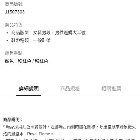
商品編號
信用卡分期付款
11507363
3 期 0 利率 每期
NT$760
21家銀行
商品特色
合作金庫商業銀行
第一商業銀行
超商取貨付款
商品版型：女鞋男段，男性選購大半號
華南商業銀行
彰化商業銀行
鞋帶種類：一般鞋帶
LINE Pay
上海商業儲蓄銀行
台北富邦商業銀行
國泰世華商業銀行
兆豐國際商業銀行
Apple Pay
銷售重點
臺灣中小企業銀行
台中商業銀行
顏色：粉紅色 / 粉紅色
匯豐（台灣）商業銀行
華泰商業銀行
街口支付
聯邦商業銀行
遠東國際商業銀行
元大商業銀行
永豐商業銀行
悠遊付
玉山商業銀行
星展（台灣）商業銀行
台新國際商業銀行
中國信託商業銀行
全盈+PAY
詳細說明
商品規格
相關推薦
台灣樂天信用卡公司
AFTEE先享後付
相關說明
【關於「AFTEE先享後付」】
ATM付款
：
AFTEE先享後付是「在收到商品之後才付款」的支付方式。 讓您購物簡單
商品說明
便利好安心！
* 鞋身採用紅色漸變設計，左腳鞋舌內側的繡花圖樣，呼應靈感來源象徵火
１．簡單：不需註冊會員、不需綁卡、不需儲值。
運送方式
焰的鳳凰木 - Royal Flame。
２．便利：只要手機號碼，簡訊認證，即可結帳。