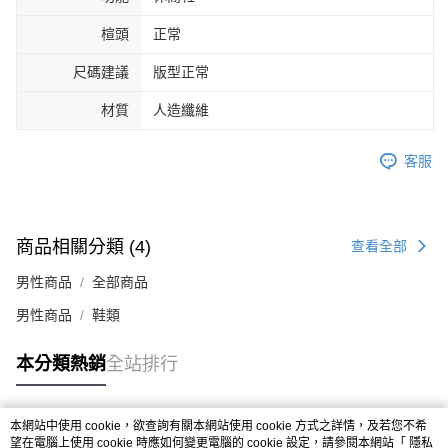
４．使用「AFTEE先享後付」時，將依據個別帳號之用戶狀況，依本公司即
楦頭
正常
時審查核予不同之上限額度；若仍有額度不足之情形，本公司將視審查結果
請求用戶進行身份認證。
５．嚴禁一人註冊多個帳號或使用他人資訊註冊。若發現惡意使用之情形，
尺碼建議
版型正常
恩沛科技股份有限公司將有權停止該用戶之使用額度並採取法律行動。
材質
人造纖維
客服
商品相關分類 (4)
查看全部
男性商品
全部商品
男性商品
鞋類
本分類熱銷
全站排行
本網站中使用 cookie，欲查詢有關本網站使用 cookie 方式之詳情，及若您不希
熱門標籤
望在電腦上使用 cookie 時應如何變更電腦的 cookie 設定，請參閱本網站「
隱私