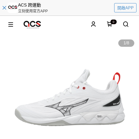
ACS 跨運動
開啟APP
立刻使用官方APP
0
1
/
8