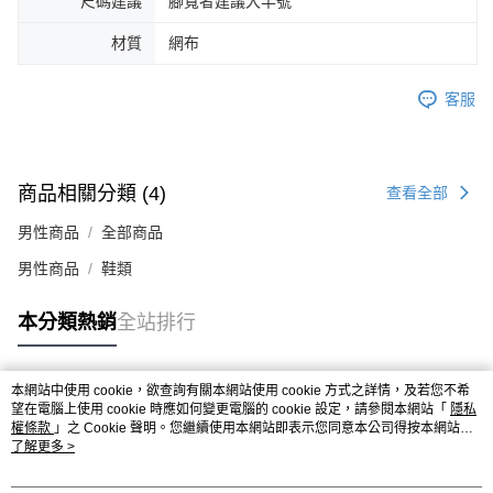
尺碼建議
腳寬者建議大半號
４．使用「AFTEE先享後付」時，將依據個別帳號之用戶狀況，依本公司即
時審查核予不同之上限額度；若仍有額度不足之情形，本公司將視審查結果
材質
網布
請求用戶進行身份認證。
５．嚴禁一人註冊多個帳號或使用他人資訊註冊。若發現惡意使用之情形，
恩沛科技股份有限公司將有權停止該用戶之使用額度並採取法律行動。
客服
商品相關分類 (4)
查看全部
男性商品
全部商品
男性商品
鞋類
本分類熱銷
全站排行
本網站中使用 cookie，欲查詢有關本網站使用 cookie 方式之詳情，及若您不希
熱門標籤
望在電腦上使用 cookie 時應如何變更電腦的 cookie 設定，請參閱本網站「
隱私
權條款
」之 Cookie 聲明。您繼續使用本網站即表示您同意本公司得按本網站使
用條款之 Cookie 聲明使用 cookie。
了解更多 >