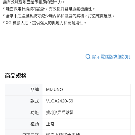
運送方式
能有效減緩地面給予雙足的衝擊力。
２．便利：只要手機號碼，簡訊認證，即可結帳。
* 鞋面採用針織網布設計，有效提升雙足透氣機能性。
３．安心：先確認商品／服務後，再付款。
全家取貨付款
* 全掌中底通風系統可減少鞋內熱和濕度的累積，打造乾爽足感。
每筆NT$60，滿NT$1,500(含以上)免運費
【「AFTEE先享後付」結帳流程】
* XG 橡膠大底，提供強大的抓地力和高耐用性。
１．於結帳方式選擇「AFTEE先享後付」後，將跳轉至「AFTEE先享後付」
付款後全家取貨
結帳頁面，進行簡訊認證並確認金額後，即可完成結帳。
２．訂單成立數日內，您將收到繳費通知簡訊。
每筆NT$60，滿NT$1,500(含以上)免運費
３．收到繳費通知簡訊後14天內，點擊此簡訊中的連結，可透過四大超商／
ATM／網路銀行／等多元方式進行付款，方視為交易完成。
7-11取貨付款
※ 請注意：結帳手續完成當下不需立刻繳費，但若您需要取消訂單，請聯絡
顯示電腦版詳細說明
每筆NT$60，滿NT$1,500(含以上)免運費
購買商品的店家。未經商家同意取消之訂單仍視為有效，需透過AFTEE先享
後付繳納相關費用。
付款後7-11取貨
※ 交易是否成功請以「AFTEE先享後付 」之結帳頁面顯示為準，若有關於
是否繳費成功／繳費後需取消欲退款等相關疑問，請聯繫「AFTEE先享後付
商品規格
每筆NT$60，滿NT$1,500(含以上)免運費
客戶支援中心」
https://netprotections.freshdesk.com/support/home
宅配
品牌
MIZUNO
【注意事項】
１．透過由恩沛科技股份有限公司提供之「AFTEE先享後付」服務完成之交
每筆NT$100，滿NT$1,500(含以上)免運費
款式
V1GA2420-59
易，需依本服務之必要範圍內提供個人資料，並將交易相關給付款項請求債
權轉讓予恩沛科技股份有限公司。
功能
排/羽/乒乓球鞋
２．關於個人資料處理事宜，請瀏覽以下網址：
https://aftee.tw/terms/#terms3
３．未成年的使用者請事先徵得法定代理人或監護人之同意方可使用
楦頭
正常
「AFTEE先享後付」，若未經同意申辦者引起之損失，本公司不負相關責
任。