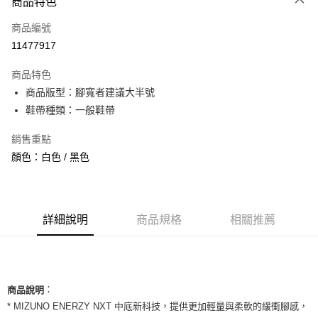
商品特色
信用卡一次付款
商品編號
信用卡分期付款
11477917
3 期 0 利率 每期
NT$860
21家銀行
商品特色
合作金庫商業銀行
第一商業銀行
超商取貨付款
商品版型：腳寬者建議大半號
華南商業銀行
彰化商業銀行
鞋帶種類：一般鞋帶
LINE Pay
上海商業儲蓄銀行
台北富邦商業銀行
國泰世華商業銀行
兆豐國際商業銀行
Apple Pay
銷售重點
臺灣中小企業銀行
台中商業銀行
顏色：白色 / 黑色
匯豐（台灣）商業銀行
華泰商業銀行
街口支付
聯邦商業銀行
遠東國際商業銀行
元大商業銀行
永豐商業銀行
悠遊付
玉山商業銀行
星展（台灣）商業銀行
台新國際商業銀行
中國信託商業銀行
全盈+PAY
詳細說明
商品規格
相關推薦
台灣樂天信用卡公司
AFTEE先享後付
相關說明
【關於「AFTEE先享後付」】
ATM付款
：
AFTEE先享後付是「在收到商品之後才付款」的支付方式。 讓您購物簡單
商品說明
便利好安心！
* MIZUNO ENERZY NXT 中底新科技，提供更加輕量與柔軟的緩衝腳感，
１．簡單：不需註冊會員、不需綁卡、不需儲值。