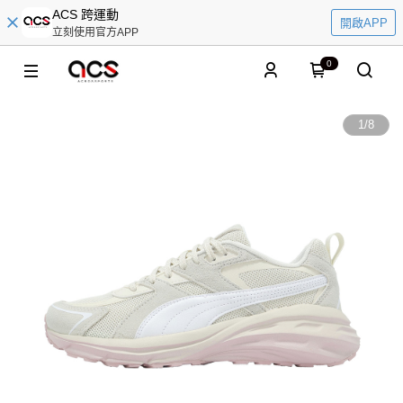
ACS 跨運動
開啟APP
立刻使用官方APP
0
1
/
8