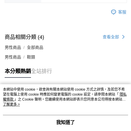
時審查核予不同之上限額度；若仍有額度不足之情形，本公司將視審查結果
請求用戶進行身份認證。
客服
５．嚴禁一人註冊多個帳號或使用他人資訊註冊。若發現惡意使用之情形，
恩沛科技股份有限公司將有權停止該用戶之使用額度並採取法律行動。
商品相關分類 (4)
查看全部
男性商品
全部商品
男性商品
鞋類
本分類熱銷
全站排行
本網站中使用 cookie，欲查詢有關本網站使用 cookie 方式之詳情，及若您不希
熱門標籤
望在電腦上使用 cookie 時應如何變更電腦的 cookie 設定，請參閱本網站「
隱私
權條款
」之 Cookie 聲明。您繼續使用本網站即表示您同意本公司得按本網站使
用條款之 Cookie 聲明使用 cookie。
了解更多 >
我知道了