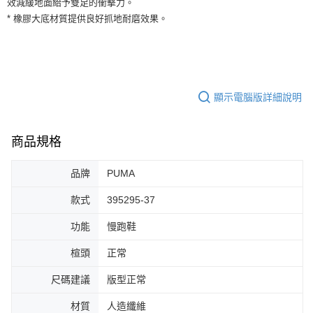
效減緩地面給予雙足的衝擊力。
３．安心：先確認商品／服務後，再付款。
全家取貨付款
* 橡膠大底材質提供良好抓地耐磨效果。
每筆NT$60，滿NT$1,500(含以上)免運費
【「AFTEE先享後付」結帳流程】
１．於結帳方式選擇「AFTEE先享後付」後，將跳轉至「AFTEE先享後付」
付款後全家取貨
結帳頁面，進行簡訊認證並確認金額後，即可完成結帳。
２．訂單成立數日內，您將收到繳費通知簡訊。
每筆NT$60，滿NT$1,500(含以上)免運費
３．收到繳費通知簡訊後14天內，點擊此簡訊中的連結，可透過四大超商／
ATM／網路銀行／等多元方式進行付款，方視為交易完成。
顯示電腦版詳細說明
7-11取貨付款
※ 請注意：結帳手續完成當下不需立刻繳費，但若您需要取消訂單，請聯絡
每筆NT$60，滿NT$1,500(含以上)免運費
購買商品的店家。未經商家同意取消之訂單仍視為有效，需透過AFTEE先享
後付繳納相關費用。
商品規格
付款後7-11取貨
※ 交易是否成功請以「AFTEE先享後付 」之結帳頁面顯示為準，若有關於
是否繳費成功／繳費後需取消欲退款等相關疑問，請聯繫「AFTEE先享後付
每筆NT$60，滿NT$1,500(含以上)免運費
客戶支援中心」
https://netprotections.freshdesk.com/support/home
品牌
PUMA
宅配
【注意事項】
款式
395295-37
１．透過由恩沛科技股份有限公司提供之「AFTEE先享後付」服務完成之交
每筆NT$100，滿NT$1,500(含以上)免運費
易，需依本服務之必要範圍內提供個人資料，並將交易相關給付款項請求債
功能
慢跑鞋
權轉讓予恩沛科技股份有限公司。
２．關於個人資料處理事宜，請瀏覽以下網址：
楦頭
正常
https://aftee.tw/terms/#terms3
３．未成年的使用者請事先徵得法定代理人或監護人之同意方可使用
尺碼建議
版型正常
「AFTEE先享後付」，若未經同意申辦者引起之損失，本公司不負相關責
任。
材質
人造纖維
４．使用「AFTEE先享後付」時，將依據個別帳號之用戶狀況，依本公司即