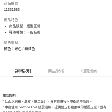
商品編號
信用卡分期付款
11331653
3 期 0 利率 每期
NT$560
21家銀行
商品特色
合作金庫商業銀行
第一商業銀行
超商取貨付款
商品版型：版型正常
華南商業銀行
彰化商業銀行
鞋帶種類：一般鞋帶
LINE Pay
上海商業儲蓄銀行
台北富邦商業銀行
國泰世華商業銀行
兆豐國際商業銀行
Apple Pay
銷售重點
臺灣中小企業銀行
台中商業銀行
顏色：米色 / 粉紅色
匯豐（台灣）商業銀行
華泰商業銀行
街口支付
聯邦商業銀行
遠東國際商業銀行
元大商業銀行
永豐商業銀行
悠遊付
玉山商業銀行
星展（台灣）商業銀行
台新國際商業銀行
中國信託商業銀行
全盈+PAY
詳細說明
商品規格
相關推薦
台灣樂天信用卡公司
AFTEE先享後付
相關說明
【關於「AFTEE先享後付」】
ATM付款
：
AFTEE先享後付是「在收到商品之後才付款」的支付方式。 讓您購物簡單
商品說明
便利好安心！
* 鞋面以網布、麂皮，皮革設計，異材質併接呈現街頭時尚感。
１．簡單：不需註冊會員、不需綁卡、不需儲值。
運送方式
* 中底使用 Softride EVA 緩震泡棉，提供雙足舒適柔軟的緩震足感，並有
２．便利：只要手機號碼，簡訊認證，即可結帳。