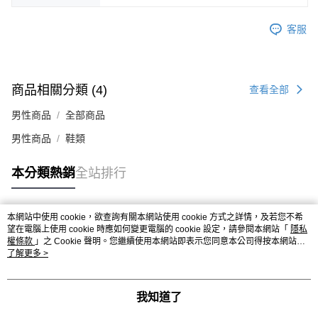
時審查核予不同之上限額度；若仍有額度不足之情形，本公司將視審查結果
請求用戶進行身份認證。
客服
５．嚴禁一人註冊多個帳號或使用他人資訊註冊。若發現惡意使用之情形，
恩沛科技股份有限公司將有權停止該用戶之使用額度並採取法律行動。
商品相關分類 (4)
查看全部
男性商品
全部商品
男性商品
鞋類
本分類熱銷
全站排行
本網站中使用 cookie，欲查詢有關本網站使用 cookie 方式之詳情，及若您不希
熱門標籤
望在電腦上使用 cookie 時應如何變更電腦的 cookie 設定，請參閱本網站「
隱私
權條款
」之 Cookie 聲明。您繼續使用本網站即表示您同意本公司得按本網站使
用條款之 Cookie 聲明使用 cookie。
了解更多 >
我知道了