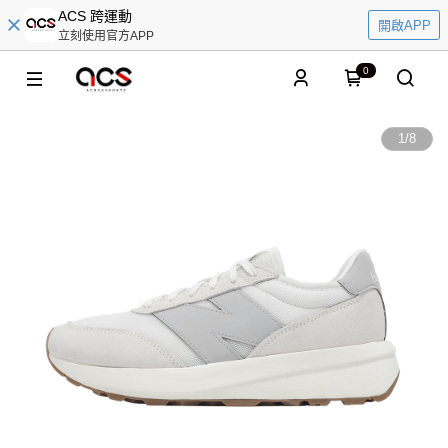
ACS 跨運動
開啟APP
立刻使用官方APP
0
1
/
8