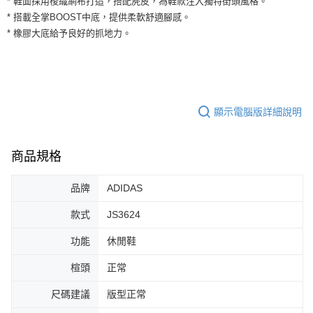
* 鞋面採用梭織網布打造，搭配麂皮，為鞋款注入獨特街頭風格。
３．安心：先確認商品／服務後，再付款。
全家取貨付款
* 搭載全掌BOOST中底，提供柔軟舒適腳感。
每筆NT$60，滿NT$1,500(含以上)免運費
【「AFTEE先享後付」結帳流程】
* 橡膠大底給予良好的抓地力。
１．於結帳方式選擇「AFTEE先享後付」後，將跳轉至「AFTEE先享後付」
付款後全家取貨
結帳頁面，進行簡訊認證並確認金額後，即可完成結帳。
２．訂單成立數日內，您將收到繳費通知簡訊。
每筆NT$60，滿NT$1,500(含以上)免運費
３．收到繳費通知簡訊後14天內，點擊此簡訊中的連結，可透過四大超商／
ATM／網路銀行／等多元方式進行付款，方視為交易完成。
7-11取貨付款
※ 請注意：結帳手續完成當下不需立刻繳費，但若您需要取消訂單，請聯絡
顯示電腦版詳細說明
每筆NT$60，滿NT$1,500(含以上)免運費
購買商品的店家。未經商家同意取消之訂單仍視為有效，需透過AFTEE先享
後付繳納相關費用。
付款後7-11取貨
※ 交易是否成功請以「AFTEE先享後付 」之結帳頁面顯示為準，若有關於
商品規格
是否繳費成功／繳費後需取消欲退款等相關疑問，請聯繫「AFTEE先享後付
每筆NT$60，滿NT$1,500(含以上)免運費
客戶支援中心」
https://netprotections.freshdesk.com/support/home
宅配
品牌
ADIDAS
【注意事項】
１．透過由恩沛科技股份有限公司提供之「AFTEE先享後付」服務完成之交
每筆NT$100，滿NT$1,500(含以上)免運費
款式
JS3624
易，需依本服務之必要範圍內提供個人資料，並將交易相關給付款項請求債
權轉讓予恩沛科技股份有限公司。
功能
休閒鞋
２．關於個人資料處理事宜，請瀏覽以下網址：
https://aftee.tw/terms/#terms3
楦頭
正常
３．未成年的使用者請事先徵得法定代理人或監護人之同意方可使用
「AFTEE先享後付」，若未經同意申辦者引起之損失，本公司不負相關責
任。
尺碼建議
版型正常
４．使用「AFTEE先享後付」時，將依據個別帳號之用戶狀況，依本公司即