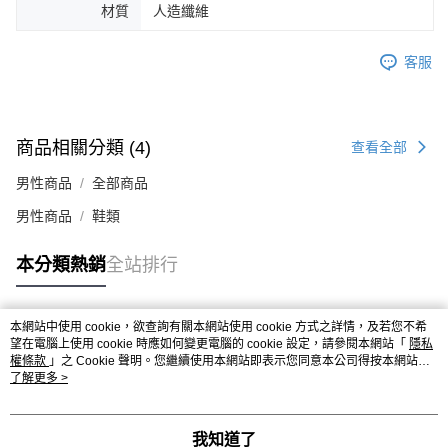
時審查核予不同之上限額度；若仍有額度不足之情形，本公司將視審查結果
材質
人造纖維
請求用戶進行身份認證。
５．嚴禁一人註冊多個帳號或使用他人資訊註冊。若發現惡意使用之情形，
客服
恩沛科技股份有限公司將有權停止該用戶之使用額度並採取法律行動。
商品相關分類 (4)
查看全部
男性商品
全部商品
男性商品
鞋類
本分類熱銷
全站排行
本網站中使用 cookie，欲查詢有關本網站使用 cookie 方式之詳情，及若您不希
熱門標籤
望在電腦上使用 cookie 時應如何變更電腦的 cookie 設定，請參閱本網站「
隱私
權條款
」之 Cookie 聲明。您繼續使用本網站即表示您同意本公司得按本網站使
用條款之 Cookie 聲明使用 cookie。
了解更多 >
我知道了