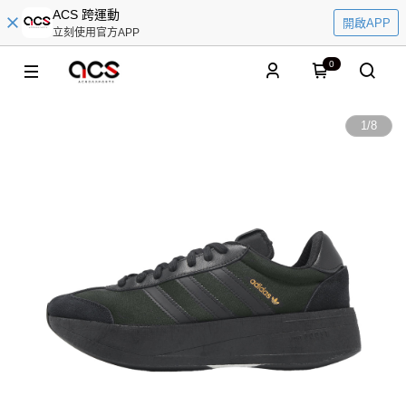
ACS 跨運動
開啟APP
立刻使用官方APP
0
1
/
8