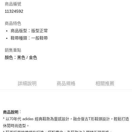
商品編號
信用卡分期付款
11324592
3 期 0 利率 每期
NT$526
21家銀行
商品特色
合作金庫商業銀行
第一商業銀行
超商取貨付款
商品版型：版型正常
華南商業銀行
彰化商業銀行
鞋帶種類：一般鞋帶
LINE Pay
上海商業儲蓄銀行
台北富邦商業銀行
國泰世華商業銀行
兆豐國際商業銀行
Apple Pay
銷售重點
臺灣中小企業銀行
台中商業銀行
顏色：黑色 / 金色
匯豐（台灣）商業銀行
華泰商業銀行
街口支付
聯邦商業銀行
遠東國際商業銀行
元大商業銀行
永豐商業銀行
悠遊付
玉山商業銀行
星展（台灣）商業銀行
台新國際商業銀行
中國信託商業銀行
全盈+PAY
詳細說明
商品規格
相關推薦
台灣樂天信用卡公司
AFTEE先享後付
相關說明
【關於「AFTEE先享後付」】
ATM付款
：
商品說明
AFTEE先享後付是「在收到商品之後才付款」的支付方式。 讓您購物簡單
便利好安心！
* 以70年代 adidas 經典鞋款為靈感設計，融合復古T形鞋頭設計，輕鬆打造
１．簡單：不需註冊會員、不需綁卡、不需儲值。
休閒時尚造型。
運送方式
２．便利：只要手機號碼，簡訊認證，即可結帳。