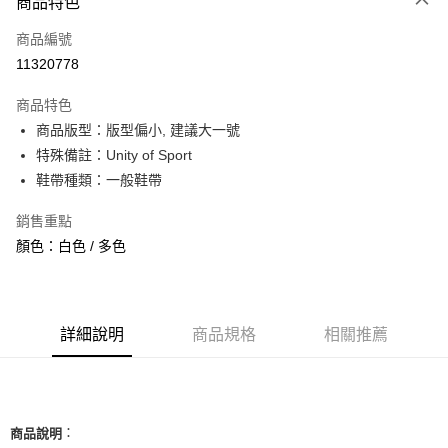
商品特色
信用卡一次付款
商品編號
信用卡分期付款
11320778
3 期 0 利率 每期
NT$793
21家銀行
商品特色
合作金庫商業銀行
第一商業銀行
超商取貨付款
商品版型：版型偏小, 建議大一號
華南商業銀行
彰化商業銀行
特殊備註：Unity of Sport
LINE Pay
上海商業儲蓄銀行
台北富邦商業銀行
國泰世華商業銀行
兆豐國際商業銀行
鞋帶種類：一般鞋帶
Apple Pay
臺灣中小企業銀行
台中商業銀行
銷售重點
匯豐（台灣）商業銀行
華泰商業銀行
街口支付
聯邦商業銀行
遠東國際商業銀行
顏色：白色 / 多色
元大商業銀行
永豐商業銀行
悠遊付
玉山商業銀行
星展（台灣）商業銀行
台新國際商業銀行
中國信託商業銀行
全盈+PAY
台灣樂天信用卡公司
詳細說明
商品規格
相關推薦
AFTEE先享後付
相關說明
【關於「AFTEE先享後付」】
ATM付款
AFTEE先享後付是「在收到商品之後才付款」的支付方式。 讓您購物簡單
便利好安心！
：
商品說明
１．簡單：不需註冊會員、不需綁卡、不需儲值。