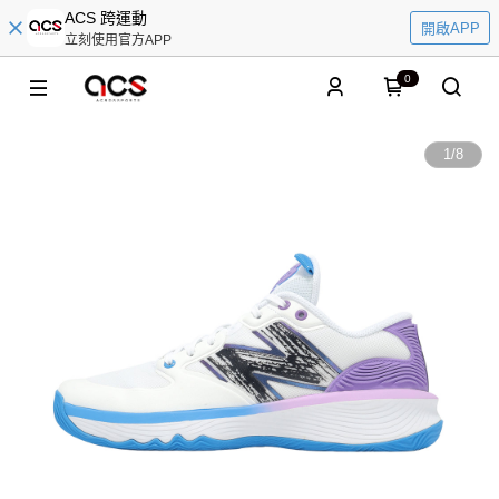
ACS 跨運動
開啟APP
立刻使用官方APP
0
1
/
8