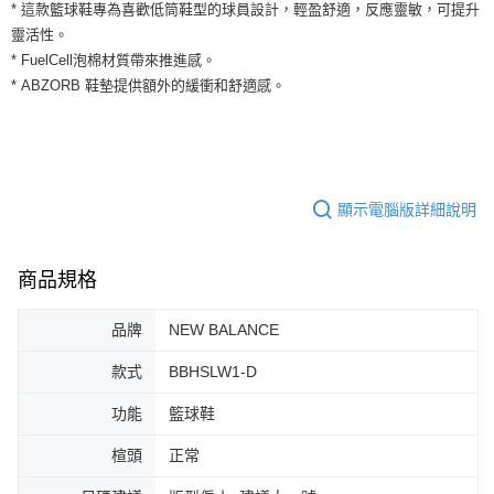
運送方式
* 這款籃球鞋專為喜歡低筒鞋型的球員設計，輕盈舒適，反應靈敏，可提升
２．便利：只要手機號碼，簡訊認證，即可結帳。
靈活性。
３．安心：先確認商品／服務後，再付款。
全家取貨付款
* FuelCell泡棉材質帶來推進感。
每筆NT$60，滿NT$1,500(含以上)免運費
【「AFTEE先享後付」結帳流程】
* ABZORB 鞋墊提供額外的緩衝和舒適感。
１．於結帳方式選擇「AFTEE先享後付」後，將跳轉至「AFTEE先享後付」
付款後全家取貨
結帳頁面，進行簡訊認證並確認金額後，即可完成結帳。
２．訂單成立數日內，您將收到繳費通知簡訊。
每筆NT$60，滿NT$1,500(含以上)免運費
３．收到繳費通知簡訊後14天內，點擊此簡訊中的連結，可透過四大超商／
ATM／網路銀行／等多元方式進行付款，方視為交易完成。
7-11取貨付款
※ 請注意：結帳手續完成當下不需立刻繳費，但若您需要取消訂單，請聯絡
顯示電腦版詳細說明
每筆NT$60，滿NT$1,500(含以上)免運費
購買商品的店家。未經商家同意取消之訂單仍視為有效，需透過AFTEE先享
後付繳納相關費用。
付款後7-11取貨
※ 交易是否成功請以「AFTEE先享後付 」之結帳頁面顯示為準，若有關於
是否繳費成功／繳費後需取消欲退款等相關疑問，請聯繫「AFTEE先享後付
商品規格
每筆NT$60，滿NT$1,500(含以上)免運費
客戶支援中心」
https://netprotections.freshdesk.com/support/home
宅配
品牌
NEW BALANCE
【注意事項】
１．透過由恩沛科技股份有限公司提供之「AFTEE先享後付」服務完成之交
每筆NT$100，滿NT$1,500(含以上)免運費
款式
BBHSLW1-D
易，需依本服務之必要範圍內提供個人資料，並將交易相關給付款項請求債
權轉讓予恩沛科技股份有限公司。
２．關於個人資料處理事宜，請瀏覽以下網址：
功能
籃球鞋
https://aftee.tw/terms/#terms3
３．未成年的使用者請事先徵得法定代理人或監護人之同意方可使用
楦頭
正常
「AFTEE先享後付」，若未經同意申辦者引起之損失，本公司不負相關責
任。