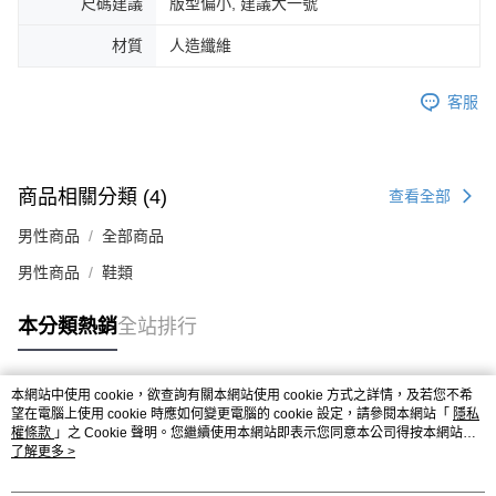
尺碼建議
版型偏小, 建議大一號
４．使用「AFTEE先享後付」時，將依據個別帳號之用戶狀況，依本公司即
時審查核予不同之上限額度；若仍有額度不足之情形，本公司將視審查結果
材質
人造纖維
請求用戶進行身份認證。
５．嚴禁一人註冊多個帳號或使用他人資訊註冊。若發現惡意使用之情形，
恩沛科技股份有限公司將有權停止該用戶之使用額度並採取法律行動。
客服
商品相關分類 (4)
查看全部
男性商品
全部商品
男性商品
鞋類
本分類熱銷
全站排行
本網站中使用 cookie，欲查詢有關本網站使用 cookie 方式之詳情，及若您不希
熱門標籤
望在電腦上使用 cookie 時應如何變更電腦的 cookie 設定，請參閱本網站「
隱私
權條款
」之 Cookie 聲明。您繼續使用本網站即表示您同意本公司得按本網站使
用條款之 Cookie 聲明使用 cookie。
了解更多 >