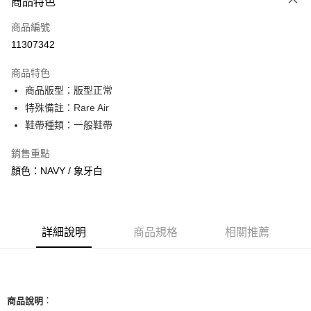
商品特色
信用卡一次付款
商品編號
信用卡分期付款
11307342
3 期 0 利率 每期
NT$1,226
21家銀行
商品特色
合作金庫商業銀行
第一商業銀行
超商取貨付款
商品版型：版型正常
華南商業銀行
彰化商業銀行
特殊備註：Rare Air
LINE Pay
上海商業儲蓄銀行
台北富邦商業銀行
國泰世華商業銀行
兆豐國際商業銀行
鞋帶種類：一般鞋帶
Apple Pay
臺灣中小企業銀行
台中商業銀行
銷售重點
匯豐（台灣）商業銀行
華泰商業銀行
街口支付
聯邦商業銀行
遠東國際商業銀行
顏色：NAVY / 象牙白
元大商業銀行
永豐商業銀行
悠遊付
玉山商業銀行
星展（台灣）商業銀行
台新國際商業銀行
中國信託商業銀行
全盈+PAY
台灣樂天信用卡公司
詳細說明
商品規格
相關推薦
AFTEE先享後付
相關說明
【關於「AFTEE先享後付」】
ATM付款
AFTEE先享後付是「在收到商品之後才付款」的支付方式。 讓您購物簡單
便利好安心！
：
商品說明
１．簡單：不需註冊會員、不需綁卡、不需儲值。