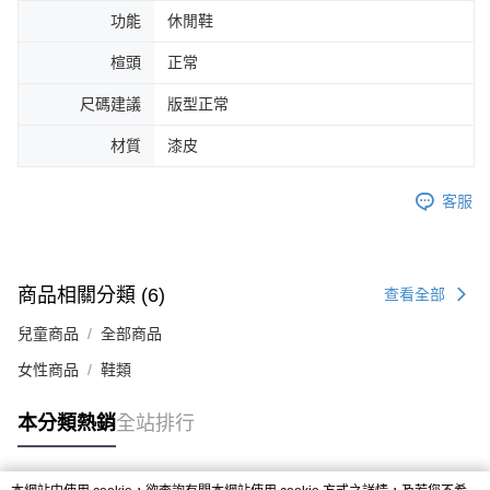
４．使用「AFTEE先享後付」時，將依據個別帳號之用戶狀況，依本公司即
功能
休閒鞋
時審查核予不同之上限額度；若仍有額度不足之情形，本公司將視審查結果
請求用戶進行身份認證。
楦頭
正常
５．嚴禁一人註冊多個帳號或使用他人資訊註冊。若發現惡意使用之情形，
恩沛科技股份有限公司將有權停止該用戶之使用額度並採取法律行動。
尺碼建議
版型正常
材質
漆皮
客服
商品相關分類 (6)
查看全部
兒童商品
全部商品
女性商品
鞋類
本分類熱銷
全站排行