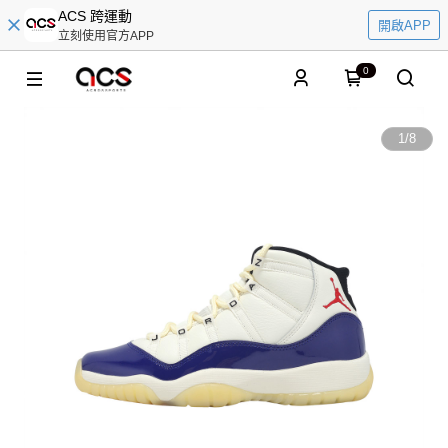
ACS 跨運動
開啟APP
立刻使用官方APP
0
1
/
8