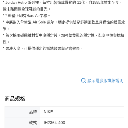
運送方式
* Jordan Retro 系列裡，每推出皆造成轟動的 11代，自1995年推出至今，
２．便利：只要手機號碼，簡訊認證，即可結帳。
從未離開過全球鞋迷的目光。
３．安心：先確認商品／服務後，再付款。
全家取貨付款
* * 鞋墊上印有Rare Air字樣。
每筆NT$60，滿NT$1,500(含以上)免運費
【「AFTEE先享後付」結帳流程】
* 中底嵌入全掌型 Air Sole 氣墊，穩定提供雙足舒適柔軟且具彈性的緩震效
１．於結帳方式選擇「AFTEE先享後付」後，將跳轉至「AFTEE先享後付」
果。
付款後全家取貨
結帳頁面，進行簡訊認證並確認金額後，即可完成結帳。
２．訂單成立數日內，您將收到繳費通知簡訊。
* 首次採用碳纖維材質中底穩定片，加強整雙鞋的穩定性、鞋身剛性與抗扭
每筆NT$60，滿NT$1,500(含以上)免運費
３．收到繳費通知簡訊後14天內，點擊此簡訊中的連結，可透過四大超商／
性。
ATM／網路銀行／等多元方式進行付款，方視為交易完成。
7-11取貨付款
* 果凍大底，可提供穩定的抓地效果與耐磨效果。
※ 請注意：結帳手續完成當下不需立刻繳費，但若您需要取消訂單，請聯絡
每筆NT$60，滿NT$1,500(含以上)免運費
購買商品的店家。未經商家同意取消之訂單仍視為有效，需透過AFTEE先享
後付繳納相關費用。
付款後7-11取貨
※ 交易是否成功請以「AFTEE先享後付 」之結帳頁面顯示為準，若有關於
是否繳費成功／繳費後需取消欲退款等相關疑問，請聯繫「AFTEE先享後付
每筆NT$60，滿NT$1,500(含以上)免運費
客戶支援中心」
https://netprotections.freshdesk.com/support/home
顯示電腦版詳細說明
宅配
【注意事項】
１．透過由恩沛科技股份有限公司提供之「AFTEE先享後付」服務完成之交
每筆NT$100，滿NT$1,500(含以上)免運費
易，需依本服務之必要範圍內提供個人資料，並將交易相關給付款項請求債
商品規格
權轉讓予恩沛科技股份有限公司。
２．關於個人資料處理事宜，請瀏覽以下網址：
品牌
NIKE
https://aftee.tw/terms/#terms3
３．未成年的使用者請事先徵得法定代理人或監護人之同意方可使用
「AFTEE先享後付」，若未經同意申辦者引起之損失，本公司不負相關責
款式
IH2364-400
任。