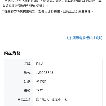
* 中底以 EVA 泡棉材質設計，提供雙足舒適柔軟且具彈性的足感效果，並
３．安心：先確認商品／服務後，再付款。
全家取貨付款
有效減緩地面給予雙足的衝擊力。
每筆NT$60，滿NT$1,500(含以上)免運費
【「AFTEE先享後付」結帳流程】
* 採高彈力防臭抗菌鞋墊，加強足部舒適性，且防止足部產生異味。
１．於結帳方式選擇「AFTEE先享後付」後，將跳轉至「AFTEE先享後付」
付款後全家取貨
結帳頁面，進行簡訊認證並確認金額後，即可完成結帳。
２．訂單成立數日內，您將收到繳費通知簡訊。
每筆NT$60，滿NT$1,500(含以上)免運費
３．收到繳費通知簡訊後14天內，點擊此簡訊中的連結，可透過四大超商／
ATM／網路銀行／等多元方式進行付款，方視為交易完成。
7-11取貨付款
※ 請注意：結帳手續完成當下不需立刻繳費，但若您需要取消訂單，請聯絡
顯示電腦版詳細說明
每筆NT$60，滿NT$1,500(含以上)免運費
購買商品的店家。未經商家同意取消之訂單仍視為有效，需透過AFTEE先享
後付繳納相關費用。
付款後7-11取貨
※ 交易是否成功請以「AFTEE先享後付 」之結帳頁面顯示為準，若有關於
商品規格
是否繳費成功／繳費後需取消欲退款等相關疑問，請聯繫「AFTEE先享後付
每筆NT$60，滿NT$1,500(含以上)免運費
客戶支援中心」
https://netprotections.freshdesk.com/support/home
宅配
品牌
FILA
【注意事項】
１．透過由恩沛科技股份有限公司提供之「AFTEE先享後付」服務完成之交
每筆NT$100，滿NT$1,500(含以上)免運費
款式
1J902Z848
易，需依本服務之必要範圍內提供個人資料，並將交易相關給付款項請求債
權轉讓予恩沛科技股份有限公司。
功能
慢跑鞋
２．關於個人資料處理事宜，請瀏覽以下網址：
https://aftee.tw/terms/#terms3
楦頭
正常
３．未成年的使用者請事先徵得法定代理人或監護人之同意方可使用
「AFTEE先享後付」，若未經同意申辦者引起之損失，本公司不負相關責
任。
尺碼建議
版型偏大, 建議小半號
４．使用「AFTEE先享後付」時，將依據個別帳號之用戶狀況，依本公司即