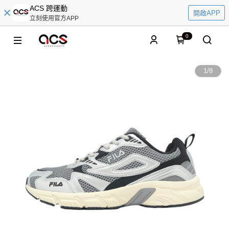
ACS 跨運動
開啟APP
立刻使用官方APP
0
1
/
8