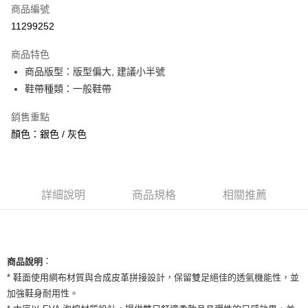
商品編號
信用卡分期付款
11299252
3 期 0 利率 每期
NT$660
21家銀行
商品特色
合作金庫商業銀行
第一商業銀行
超商取貨付款
商品版型：版型偏大, 建議小半號
華南商業銀行
彰化商業銀行
鞋帶種類：一般鞋帶
LINE Pay
上海商業儲蓄銀行
台北富邦商業銀行
國泰世華商業銀行
兆豐國際商業銀行
Apple Pay
銷售重點
臺灣中小企業銀行
台中商業銀行
顏色：銀色 / 灰色
匯豐（台灣）商業銀行
華泰商業銀行
街口支付
聯邦商業銀行
遠東國際商業銀行
元大商業銀行
永豐商業銀行
悠遊付
玉山商業銀行
星展（台灣）商業銀行
台新國際商業銀行
中國信託商業銀行
全盈+PAY
詳細說明
商品規格
相關推薦
台灣樂天信用卡公司
AFTEE先享後付
相關說明
【關於「AFTEE先享後付」】
ATM付款
：
商品說明
AFTEE先享後付是「在收到商品之後才付款」的支付方式。 讓您購物簡單
便利好安心！
* 鞋面使用網布材質與合成皮革拼接設計，保留雙足絕佳的透氣機能性，並
１．簡單：不需註冊會員、不需綁卡、不需儲值。
加強鞋身耐用性。
運送方式
２．便利：只要手機號碼，簡訊認證，即可結帳。