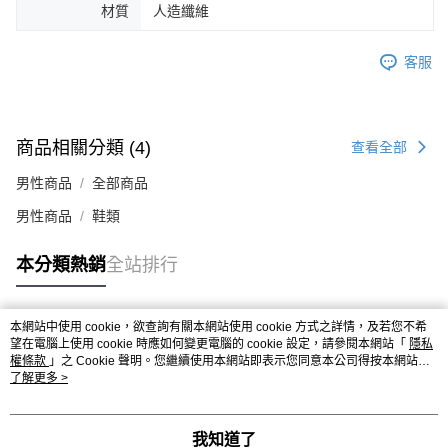
時審查核予不同之上限額度；若仍有額度不足之情形，本公司將視審查結果
材質
人造纖維
請求用戶進行身份認證。
５．嚴禁一人註冊多個帳號或使用他人資訊註冊。若發現惡意使用之情形，
客服
恩沛科技股份有限公司將有權停止該用戶之使用額度並採取法律行動。
商品相關分類 (4)
查看全部
男性商品
全部商品
男性商品
鞋類
本分類熱銷
全站排行
本網站中使用 cookie，欲查詢有關本網站使用 cookie 方式之詳情，及若您不希
熱門標籤
望在電腦上使用 cookie 時應如何變更電腦的 cookie 設定，請參閱本網站「
隱私
權條款
」之 Cookie 聲明。您繼續使用本網站即表示您同意本公司得按本網站使
用條款之 Cookie 聲明使用 cookie。
了解更多 >
我知道了