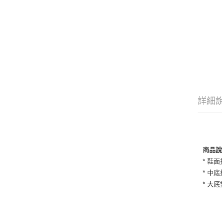
詳細
商品
* 鞋
* 中
* 大