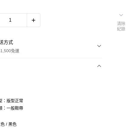
清除
紀錄
送方式
1,500免運
次付款
期付款
0 利率 每期
NT$560
21家銀行
型：版型正常
庫商業銀行
第一商業銀行
類：一般鞋帶
付款
業銀行
彰化商業銀行
業儲蓄銀行
台北富邦商業銀行
色 / 黑色
華商業銀行
兆豐國際商業銀行
小企業銀行
台中商業銀行