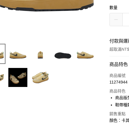
數量
付款與運
超取滿NT$
付款方式
商品特色
信用卡一
商品編號
11274944
信用卡分
商品特色
3 期 
商品版
合作金
鞋帶種
超商取貨
華南商
銷售重點
LINE Pay
上海商
顏色：卡其
國泰世
Apple Pay
臺灣中