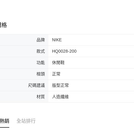
先享後付
每筆NT$6
※ 交易是
是否繳費成
付款後7-1
付客戶支
每筆NT$6
規格
【注意事
宅配
１．透過由
交易，需
品牌
NIKE
每筆NT$1
求債權轉
２．關於
款式
HQ0028-200
https://aft
３．未成
功能
休閒鞋
「AFTE
任。
楦頭
正常
４．使用「
即時審查
尺碼建議
版型正常
結果請求
５．嚴禁
材質
人造纖維
形，恩沛
動。
熱銷
全站排行