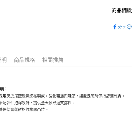
匯豐（
街口支付
商品相關分
聯邦商
元大商
悠遊付
兒童商品
玉山商
分享
台新國
全盈+PAY
女性商品
台灣樂
AFTEE先
兒童商品
相關說明
依運動類
【關於「A
ATM付款
說明
商品規格
相關推薦
AFTEE
依品牌
便利好安
１．簡單
女性商品
２．便利
運送方式
３．安心
全家取貨
：
說明
【「AFT
面採用麂皮搭配透氣網布製成，強化鞋邊與鞋頭，讓雙足隨時保持舒適乾爽。
每筆NT$6
１．於結帳
付」結帳
底搭配彈性泡棉設計，提供全天候舒適支撐性。
付款後全
２．訂單
底雙倍結實鬆餅格紋橡膠凸粒。
３．收到繳
每筆NT$6
／ATM／
※ 請注意
7-11取貨
絡購買商品