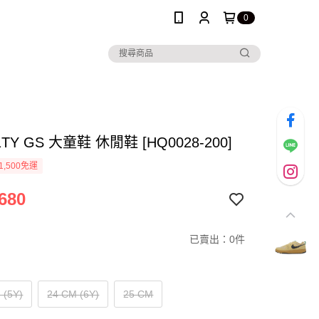
0
C1TY GS 大童鞋 休閒鞋 [HQ0028-200]
1,500免運
680
已賣出：0件
 (5Y)
24 CM (6Y)
25 CM