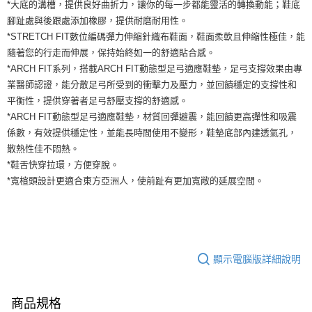
運送方式
*大底的溝槽，提供良好曲折力，讓你的每一步都能靈活的轉換動能；鞋底
２．便利：只要手機號碼，簡訊認證，即可結帳。
腳趾處與後跟處添加橡膠，提供耐磨耐用性。
３．安心：先確認商品／服務後，再付款。
全家取貨付款
*STRETCH FIT數位編碼彈力伸縮針織布鞋面，鞋面柔軟且伸縮性極佳，能
每筆NT$60，滿NT$1,500(含以上)免運費
【「AFTEE先享後付」結帳流程】
隨著您的行走而伸展，保持始終如一的舒適貼合感。
１．於結帳方式選擇「AFTEE先享後付」後，將跳轉至「AFTEE先享後付」
*ARCH FIT系列，搭載ARCH FIT動態型足弓適應鞋墊，足弓支撐效果由專
付款後全家取貨
結帳頁面，進行簡訊認證並確認金額後，即可完成結帳。
業醫師認證，能分散足弓所受到的衝擊力及壓力，並回饋穩定的支撐性和
２．訂單成立數日內，您將收到繳費通知簡訊。
每筆NT$60，滿NT$1,500(含以上)免運費
３．收到繳費通知簡訊後14天內，點擊此簡訊中的連結，可透過四大超商／
平衡性，提供穿著者足弓舒壓支撐的舒適感。
ATM／網路銀行／等多元方式進行付款，方視為交易完成。
7-11取貨付款
*ARCH FIT動態型足弓適應鞋墊，材質回彈避震，能回饋更高彈性和吸震
※ 請注意：結帳手續完成當下不需立刻繳費，但若您需要取消訂單，請聯絡
係數，有效提供穩定性，並能長時間使用不變形，鞋墊底部內建透氣孔，
每筆NT$60，滿NT$1,500(含以上)免運費
購買商品的店家。未經商家同意取消之訂單仍視為有效，需透過AFTEE先享
後付繳納相關費用。
散熱性佳不悶熱。
付款後7-11取貨
※ 交易是否成功請以「AFTEE先享後付 」之結帳頁面顯示為準，若有關於
*鞋舌快穿拉環，方便穿脫。
是否繳費成功／繳費後需取消欲退款等相關疑問，請聯繫「AFTEE先享後付
每筆NT$60，滿NT$1,500(含以上)免運費
*寬楦頭設計更適合東方亞洲人，使前趾有更加寬敞的延展空間。
客戶支援中心」
https://netprotections.freshdesk.com/support/home
宅配
【注意事項】
１．透過由恩沛科技股份有限公司提供之「AFTEE先享後付」服務完成之交
每筆NT$100，滿NT$1,500(含以上)免運費
易，需依本服務之必要範圍內提供個人資料，並將交易相關給付款項請求債
權轉讓予恩沛科技股份有限公司。
顯示電腦版詳細說明
２．關於個人資料處理事宜，請瀏覽以下網址：
https://aftee.tw/terms/#terms3
３．未成年的使用者請事先徵得法定代理人或監護人之同意方可使用
「AFTEE先享後付」，若未經同意申辦者引起之損失，本公司不負相關責
商品規格
任。