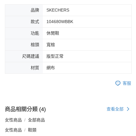
４．使用「AFTEE先享後付」時，將依據個別帳號之用戶狀況，依本公司即
品牌
SKECHERS
時審查核予不同之上限額度；若仍有額度不足之情形，本公司將視審查結果
請求用戶進行身份認證。
５．嚴禁一人註冊多個帳號或使用他人資訊註冊。若發現惡意使用之情形，
款式
104680WBBK
恩沛科技股份有限公司將有權停止該用戶之使用額度並採取法律行動。
功能
休閒鞋
楦頭
寬楦
尺碼建議
版型正常
材質
網布
客服
商品相關分類 (4)
查看全部
女性商品
全部商品
女性商品
鞋類