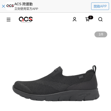
ACS 跨運動
開啟APP
立刻使用官方APP
0
1
/
8