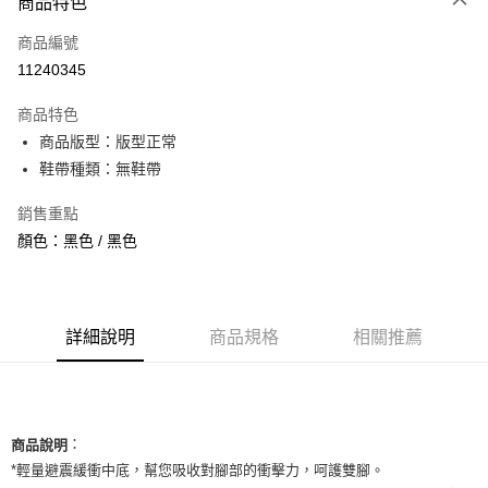
商品特色
信用卡一次付款
商品編號
信用卡分期付款
11240345
3 期 0 利率 每期
NT$930
21家銀行
商品特色
合作金庫商業銀行
第一商業銀行
超商取貨付款
商品版型：版型正常
華南商業銀行
彰化商業銀行
鞋帶種類：無鞋帶
LINE Pay
上海商業儲蓄銀行
台北富邦商業銀行
國泰世華商業銀行
兆豐國際商業銀行
Apple Pay
銷售重點
臺灣中小企業銀行
台中商業銀行
顏色：黑色 / 黑色
匯豐（台灣）商業銀行
華泰商業銀行
街口支付
聯邦商業銀行
遠東國際商業銀行
元大商業銀行
永豐商業銀行
悠遊付
玉山商業銀行
星展（台灣）商業銀行
台新國際商業銀行
中國信託商業銀行
全盈+PAY
詳細說明
商品規格
相關推薦
台灣樂天信用卡公司
AFTEE先享後付
相關說明
【關於「AFTEE先享後付」】
ATM付款
：
AFTEE先享後付是「在收到商品之後才付款」的支付方式。 讓您購物簡單
商品說明
便利好安心！
*輕量避震緩衝中底，幫您吸收對腳部的衝擊力，呵護雙腳。
１．簡單：不需註冊會員、不需綁卡、不需儲值。