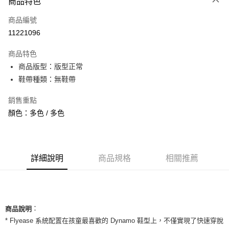
商品特色
信用卡一次付款
商品編號
信用卡分期付款
11221096
3 期 0 利率 每期
NT$426
21家銀行
商品特色
合作金庫商業銀行
第一商業銀行
超商取貨付款
商品版型：版型正常
華南商業銀行
彰化商業銀行
鞋帶種類：無鞋帶
LINE Pay
上海商業儲蓄銀行
台北富邦商業銀行
國泰世華商業銀行
兆豐國際商業銀行
Apple Pay
銷售重點
臺灣中小企業銀行
台中商業銀行
顏色：多色 / 多色
匯豐（台灣）商業銀行
華泰商業銀行
街口支付
聯邦商業銀行
遠東國際商業銀行
元大商業銀行
永豐商業銀行
悠遊付
玉山商業銀行
星展（台灣）商業銀行
台新國際商業銀行
中國信託商業銀行
全盈+PAY
詳細說明
商品規格
相關推薦
台灣樂天信用卡公司
AFTEE先享後付
相關說明
【關於「AFTEE先享後付」】
ATM付款
：
AFTEE先享後付是「在收到商品之後才付款」的支付方式。 讓您購物簡單
商品說明
便利好安心！
* Flyease 系統配置在孩童最喜歡的 Dynamo 鞋型上，不僅實現了快速穿脫
１．簡單：不需註冊會員、不需綁卡、不需儲值。