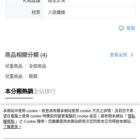
尺碼建議
版型正常
４．使用「AFTEE先享後付」時，將依據個別帳號之用戶狀況，依本公司即
時審查核予不同之上限額度；若仍有額度不足之情形，本公司將視審查結果
材質
人造纖維
請求用戶進行身份認證。
５．嚴禁一人註冊多個帳號或使用他人資訊註冊。若發現惡意使用之情形，
恩沛科技股份有限公司將有權停止該用戶之使用額度並採取法律行動。
客服
商品相關分類 (4)
查看全部
兒童商品
全部商品
兒童商品
鞋類
本分類熱銷
全站排行
本網站中使用 cookie，欲查詢有關本網站使用 cookie 方式之詳情，及若您不希
熱門標籤
望在電腦上使用 cookie 時應如何變更電腦的 cookie 設定，請參閱本網站「
隱私
權條款
」之 Cookie 聲明。您繼續使用本網站即表示您同意本公司得按本網站使
用條款之 Cookie 聲明使用 cookie。
了解更多 >