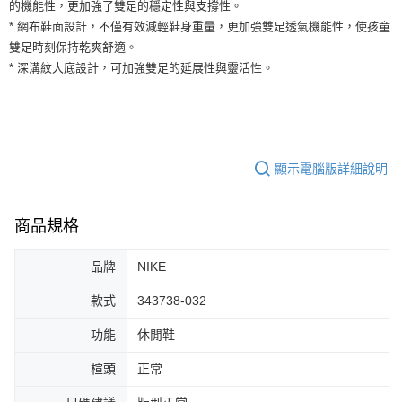
運送方式
的機能性，更加強了雙足的穩定性與支撐性。
２．便利：只要手機號碼，簡訊認證，即可結帳。
* 網布鞋面設計，不僅有效減輕鞋身重量，更加強雙足透氣機能性，使孩童
３．安心：先確認商品／服務後，再付款。
全家取貨付款
雙足時刻保持乾爽舒適。
每筆NT$60，滿NT$1,500(含以上)免運費
【「AFTEE先享後付」結帳流程】
* 深溝紋大底設計，可加強雙足的延展性與靈活性。
１．於結帳方式選擇「AFTEE先享後付」後，將跳轉至「AFTEE先享後付」
付款後全家取貨
結帳頁面，進行簡訊認證並確認金額後，即可完成結帳。
２．訂單成立數日內，您將收到繳費通知簡訊。
每筆NT$60，滿NT$1,500(含以上)免運費
３．收到繳費通知簡訊後14天內，點擊此簡訊中的連結，可透過四大超商／
ATM／網路銀行／等多元方式進行付款，方視為交易完成。
7-11取貨付款
※ 請注意：結帳手續完成當下不需立刻繳費，但若您需要取消訂單，請聯絡
顯示電腦版詳細說明
每筆NT$60，滿NT$1,500(含以上)免運費
購買商品的店家。未經商家同意取消之訂單仍視為有效，需透過AFTEE先享
後付繳納相關費用。
付款後7-11取貨
※ 交易是否成功請以「AFTEE先享後付 」之結帳頁面顯示為準，若有關於
是否繳費成功／繳費後需取消欲退款等相關疑問，請聯繫「AFTEE先享後付
商品規格
每筆NT$60，滿NT$1,500(含以上)免運費
客戶支援中心」
https://netprotections.freshdesk.com/support/home
宅配
品牌
NIKE
【注意事項】
１．透過由恩沛科技股份有限公司提供之「AFTEE先享後付」服務完成之交
每筆NT$100，滿NT$1,500(含以上)免運費
款式
343738-032
易，需依本服務之必要範圍內提供個人資料，並將交易相關給付款項請求債
權轉讓予恩沛科技股份有限公司。
功能
休閒鞋
２．關於個人資料處理事宜，請瀏覽以下網址：
https://aftee.tw/terms/#terms3
３．未成年的使用者請事先徵得法定代理人或監護人之同意方可使用
楦頭
正常
「AFTEE先享後付」，若未經同意申辦者引起之損失，本公司不負相關責
任。