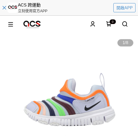
ACS 跨運動
開啟APP
立刻使用官方APP
0
1
/
8