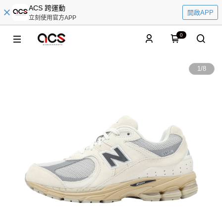
ACS 跨運動
開啟APP
立刻使用官方APP
0
1
/
8