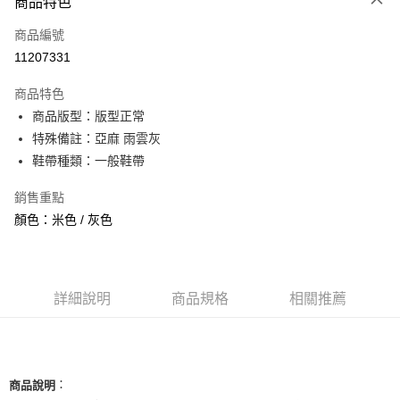
商品特色
信用卡一次付款
商品編號
信用卡分期付款
11207331
3 期 0 利率 每期
NT$926
21家銀行
商品特色
合作金庫商業銀行
第一商業銀行
超商取貨付款
商品版型：版型正常
華南商業銀行
彰化商業銀行
特殊備註：亞麻 雨雲灰
LINE Pay
上海商業儲蓄銀行
台北富邦商業銀行
國泰世華商業銀行
兆豐國際商業銀行
鞋帶種類：一般鞋帶
Apple Pay
臺灣中小企業銀行
台中商業銀行
銷售重點
匯豐（台灣）商業銀行
華泰商業銀行
街口支付
聯邦商業銀行
遠東國際商業銀行
顏色：米色 / 灰色
元大商業銀行
永豐商業銀行
悠遊付
玉山商業銀行
星展（台灣）商業銀行
台新國際商業銀行
中國信託商業銀行
全盈+PAY
台灣樂天信用卡公司
詳細說明
商品規格
相關推薦
AFTEE先享後付
相關說明
【關於「AFTEE先享後付」】
ATM付款
AFTEE先享後付是「在收到商品之後才付款」的支付方式。 讓您購物簡單
便利好安心！
：
商品說明
１．簡單：不需註冊會員、不需綁卡、不需儲值。