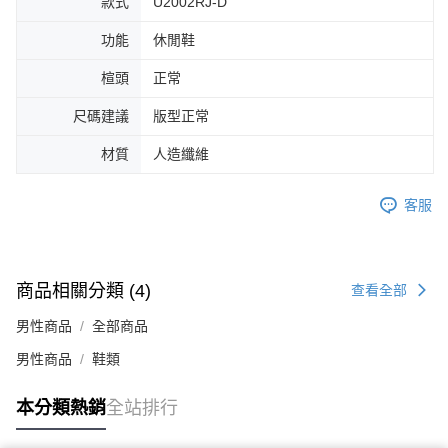
款式
U2002RJ-D
４．使用「AFTEE先享後付」時，將依據個別帳號之用戶狀況，依本公司即
時審查核予不同之上限額度；若仍有額度不足之情形，本公司將視審查結果
功能
休閒鞋
請求用戶進行身份認證。
５．嚴禁一人註冊多個帳號或使用他人資訊註冊。若發現惡意使用之情形，
楦頭
正常
恩沛科技股份有限公司將有權停止該用戶之使用額度並採取法律行動。
尺碼建議
版型正常
材質
人造纖維
客服
商品相關分類 (4)
查看全部
男性商品
全部商品
男性商品
鞋類
本分類熱銷
全站排行