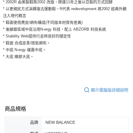
運送方式
* 2002R 由美製鞋款2002 改版，睽違11年之後以亞製的方式回歸
２．便利：只要手機號碼，簡訊認證，即可結帳。
* 以更親民方式演繹復古運動鞋，R代表 redevelopment 將2002 經典外觀
３．安心：先確認商品／服務後，再付款。
全家取貨付款
注入現代概念
每筆NT$60，滿NT$1,500(含以上)免運費
【「AFTEE先享後付」結帳流程】
* 鞋面使用麂皮/網布構成(不同版本材質有差異)
１．於結帳方式選擇「AFTEE先享後付」後，將跳轉至「AFTEE先享後付」
* 後腳跟區域中底沿用N-ergy 科技，配上 ABZORB 科技系統
付款後全家取貨
結帳頁面，進行簡訊認證並確認金額後，即可完成結帳。
* Stability Web提供行走時良好的穩定性
２．訂單成立數日內，您將收到繳費通知簡訊。
每筆NT$60，滿NT$1,500(含以上)免運費
３．收到繳費通知簡訊後14天內，點擊此簡訊中的連結，可透過四大超商／
* 鞋面:合成皮革/透氣網布。
ATM／網路銀行／等多元方式進行付款，方視為交易完成。
7-11取貨付款
* 中底:N-ergy 緩震中底。
※ 請注意：結帳手續完成當下不需立刻繳費，但若您需要取消訂單，請聯絡
* 大底:橡膠大底。
每筆NT$60，滿NT$1,500(含以上)免運費
購買商品的店家。未經商家同意取消之訂單仍視為有效，需透過AFTEE先享
後付繳納相關費用。
付款後7-11取貨
※ 交易是否成功請以「AFTEE先享後付 」之結帳頁面顯示為準，若有關於
是否繳費成功／繳費後需取消欲退款等相關疑問，請聯繫「AFTEE先享後付
每筆NT$60，滿NT$1,500(含以上)免運費
客戶支援中心」
https://netprotections.freshdesk.com/support/home
宅配
顯示電腦版詳細說明
【注意事項】
１．透過由恩沛科技股份有限公司提供之「AFTEE先享後付」服務完成之交
每筆NT$100，滿NT$1,500(含以上)免運費
易，需依本服務之必要範圍內提供個人資料，並將交易相關給付款項請求債
權轉讓予恩沛科技股份有限公司。
商品規格
２．關於個人資料處理事宜，請瀏覽以下網址：
https://aftee.tw/terms/#terms3
３．未成年的使用者請事先徵得法定代理人或監護人之同意方可使用
品牌
NEW BALANCE
「AFTEE先享後付」，若未經同意申辦者引起之損失，本公司不負相關責
任。