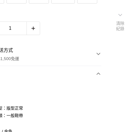
清除
紀錄
送方式
1,500免運
次付款
期付款
0 利率 每期
NT$960
21家銀行
型：版型正常
庫商業銀行
第一商業銀行
類：一般鞋帶
付款
業銀行
彰化商業銀行
業儲蓄銀行
台北富邦商業銀行
/ 金色