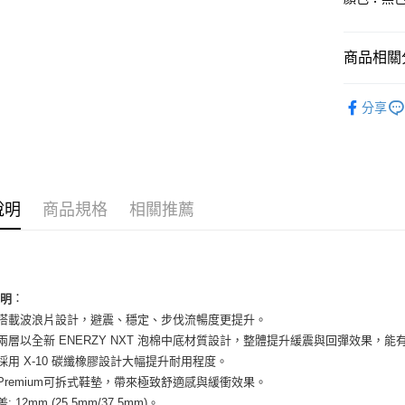
國泰世
Apple Pay
臺灣中
匯豐（
街口支付
商品相關分
聯邦商
元大商
悠遊付
男性商品
玉山商
分享
台新國
全盈+PAY
男性商品
台灣樂
AFTEE先
依運動類
相關說明
依品牌
【關於「A
ATM付款
說明
商品規格
相關推薦
AFTEE
便利好安
１．簡單
２．便利
運送方式
３．安心
全家取貨
：
說明
【「AFT
底搭載波浪片設計，避震、穩定、步伐流暢度更提升。
每筆NT$6
１．於結帳
付」結帳
下兩層以全新 ENERZY NXT 泡棉中底材質設計，整體提升緩震與回彈效果，
付款後全
２．訂單
底採用 X-10 碳纖橡膠設計大幅提升耐用程度。
３．收到繳
每筆NT$6
用Premium可拆式鞋墊，帶來極致舒適感與緩衝效果。
／ATM／
※ 請注意
: 12mm (25.5mm/37.5mm)。