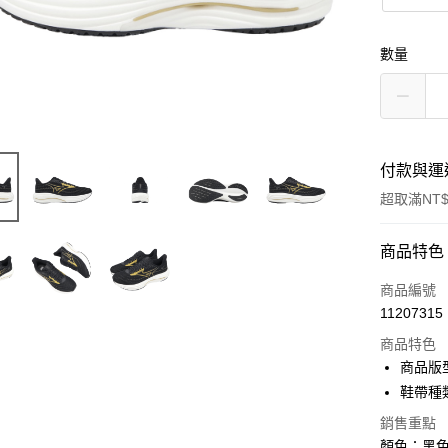
數量
付款與運
超取滿NT$
付款方式
商品特色
信用卡一
商品編號
11207315
信用卡分
商品特色
3 期 
商品版
合作金
鞋帶種
超商取貨
華南商
銷售重點
LINE Pay
上海商
顏色：黑色 