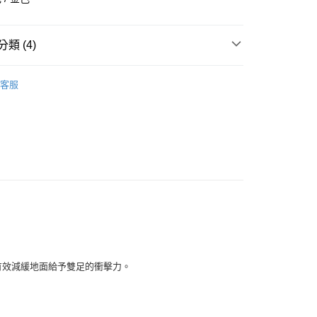
華商業銀行
兆豐國際商業銀行
小企業銀行
台中商業銀行
台灣）商業銀行
華泰商業銀行
類 (4)
業銀行
遠東國際商業銀行
業銀行
永豐商業銀行
全部商品
業銀行
星展（台灣）商業銀行
客服
際商業銀行
中國信託商業銀行
鞋類
天信用卡公司
享後付
型
跑步
MIZUNO
FTEE先享後付」】
先享後付是「在收到商品之後才付款」的支付方式。 讓您購物簡單
心！
：不需註冊會員、不需綁卡、不需儲值。
：只要手機號碼，簡訊認證，即可結帳。
：先確認商品／服務後，再付款。
付款
EE先享後付」結帳流程】
0，滿NT$1,500(含以上)免運費
方式選擇「AFTEE先享後付」後，將跳轉至「AFTEE先享後
頁面，進行簡訊認證並確認金額後，即可完成結帳。
能有效減緩地面給予雙足的衝擊力。
家取貨
成立數日內，您將收到繳費通知簡訊。
費通知簡訊後14天內，點擊此簡訊中的連結，可透過四大超商
0，滿NT$1,500(含以上)免運費
網路銀行／等多元方式進行付款，方視為交易完成。
：結帳手續完成當下不需立刻繳費，但若您需要取消訂單，請聯