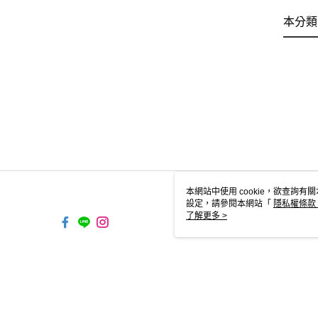
本分類
本網站中使用 cookie，欲查詢有關
設定，請參閱本網站「
隱私權條款
使用 cookie。
了解更多 >