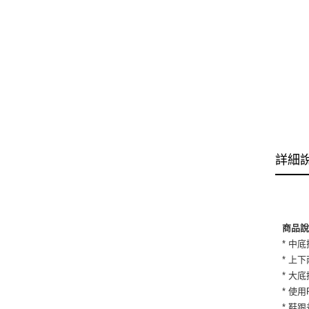
詳細
商品
* 中
* 上
* 大
* 使
* 鞋跟差