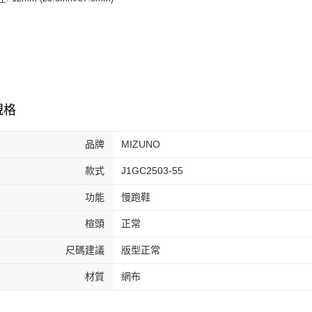
7-11取貨
絡購買商品
先享後付
每筆NT$6
※ 交易是
是否繳費成
付款後7-1
付客戶支
每筆NT$6
【注意事
宅配
１．透過由
規格
交易，需
每筆NT$1
求債權轉
２．關於
品牌
MIZUNO
https://aft
３．未成
款式
J1GC2503-55
「AFTE
任。
功能
慢跑鞋
４．使用「
即時審查
楦頭
正常
結果請求
５．嚴禁
形，恩沛
尺碼建議
版型正常
動。
材質
網布