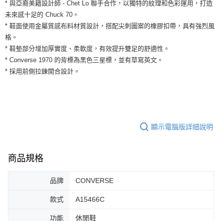
運送方式
* 與亞裔美籍設計師 - Chet Lo 聯手合作，以獨特的紋理和色彩運用，打造
２．便利：只要手機號碼，簡訊認證，即可結帳。
未來感十足的 Chuck 70。
３．安心：先確認商品／服務後，再付款。
全家取貨付款
* 鞋面使用金屬質感布料材質設計，搭配尖刺圖案的橡膠扣帶，具有強烈風
每筆NT$60，滿NT$1,500(含以上)免運費
【「AFTEE先享後付」結帳流程】
格。
１．於結帳方式選擇「AFTEE先享後付」後，將跳轉至「AFTEE先享後付」
* 鞋墊部分增加厚實度、柔軟度，有效提升雙足的舒適性。
付款後全家取貨
結帳頁面，進行簡訊認證並確認金額後，即可完成結帳。
* Converse 1970 的背標為黑色三星標，並有草寫英文。
２．訂單成立數日內，您將收到繳費通知簡訊。
每筆NT$60，滿NT$1,500(含以上)免運費
３．收到繳費通知簡訊後14天內，點擊此簡訊中的連結，可透過四大超商／
* 採用前側拉鍊開合設計。
ATM／網路銀行／等多元方式進行付款，方視為交易完成。
7-11取貨付款
※ 請注意：結帳手續完成當下不需立刻繳費，但若您需要取消訂單，請聯絡
每筆NT$60，滿NT$1,500(含以上)免運費
購買商品的店家。未經商家同意取消之訂單仍視為有效，需透過AFTEE先享
後付繳納相關費用。
付款後7-11取貨
※ 交易是否成功請以「AFTEE先享後付 」之結帳頁面顯示為準，若有關於
是否繳費成功／繳費後需取消欲退款等相關疑問，請聯繫「AFTEE先享後付
顯示電腦版詳細說明
每筆NT$60，滿NT$1,500(含以上)免運費
客戶支援中心」
https://netprotections.freshdesk.com/support/home
宅配
【注意事項】
商品規格
１．透過由恩沛科技股份有限公司提供之「AFTEE先享後付」服務完成之交
每筆NT$100，滿NT$1,500(含以上)免運費
易，需依本服務之必要範圍內提供個人資料，並將交易相關給付款項請求債
權轉讓予恩沛科技股份有限公司。
品牌
CONVERSE
２．關於個人資料處理事宜，請瀏覽以下網址：
https://aftee.tw/terms/#terms3
款式
A15466C
３．未成年的使用者請事先徵得法定代理人或監護人之同意方可使用
「AFTEE先享後付」，若未經同意申辦者引起之損失，本公司不負相關責
功能
休閒鞋
任。