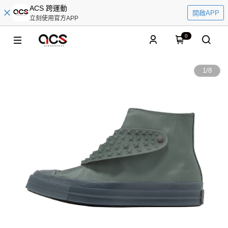
ACS 跨運動
開啟APP
立刻使用官方APP
0
1
/
8