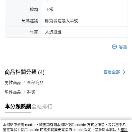
４．使用「AFTEE先享後付」時，將依據個別帳號之用戶狀況，依本公司即
楦頭
正常
時審查核予不同之上限額度；若仍有額度不足之情形，本公司將視審查結果
請求用戶進行身份認證。
尺碼建議
腳寬者建議大半號
５．嚴禁一人註冊多個帳號或使用他人資訊註冊。若發現惡意使用之情形，
恩沛科技股份有限公司將有權停止該用戶之使用額度並採取法律行動。
材質
人造纖維
客服
商品相關分類 (4)
查看全部
男性商品
全部商品
男性商品
鞋類
本分類熱銷
全站排行
本網站中使用 cookie，欲查詢有關本網站使用 cookie 方式之詳情，及若您不希
熱門標籤
望在電腦上使用 cookie 時應如何變更電腦的 cookie 設定，請參閱本網站「
隱私