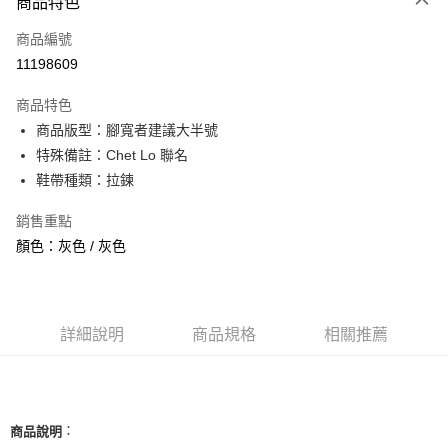
商品特色
信用卡一次付款
商品編號
信用卡分期付款
11198609
3 期 0 利率 每期
NT$826
21家銀行
商品特色
合作金庫商業銀行
第一商業銀行
超商取貨付款
商品版型：腳寬者建議大半號
華南商業銀行
彰化商業銀行
特殊備註：Chet Lo 聯名
LINE Pay
上海商業儲蓄銀行
台北富邦商業銀行
國泰世華商業銀行
兆豐國際商業銀行
鞋帶種類：拉鍊
Apple Pay
臺灣中小企業銀行
台中商業銀行
銷售重點
匯豐（台灣）商業銀行
華泰商業銀行
街口支付
聯邦商業銀行
遠東國際商業銀行
顏色：灰色 / 灰色
元大商業銀行
永豐商業銀行
悠遊付
玉山商業銀行
星展（台灣）商業銀行
台新國際商業銀行
中國信託商業銀行
全盈+PAY
台灣樂天信用卡公司
詳細說明
商品規格
相關推薦
AFTEE先享後付
相關說明
【關於「AFTEE先享後付」】
ATM付款
AFTEE先享後付是「在收到商品之後才付款」的支付方式。 讓您購物簡單
便利好安心！
：
商品說明
１．簡單：不需註冊會員、不需綁卡、不需儲值。