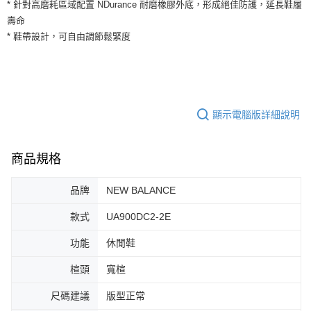
運送方式
* 針對高磨耗區域配置 NDurance 耐磨橡膠外底，形成絕佳防護，延長鞋履
２．便利：只要手機號碼，簡訊認證，即可結帳。
壽命
３．安心：先確認商品／服務後，再付款。
全家取貨付款
* 鞋帶設計，可自由調節鬆緊度
每筆NT$60，滿NT$1,500(含以上)免運費
【「AFTEE先享後付」結帳流程】
１．於結帳方式選擇「AFTEE先享後付」後，將跳轉至「AFTEE先享後付」
付款後全家取貨
結帳頁面，進行簡訊認證並確認金額後，即可完成結帳。
２．訂單成立數日內，您將收到繳費通知簡訊。
每筆NT$60，滿NT$1,500(含以上)免運費
３．收到繳費通知簡訊後14天內，點擊此簡訊中的連結，可透過四大超商／
ATM／網路銀行／等多元方式進行付款，方視為交易完成。
顯示電腦版詳細說明
7-11取貨付款
※ 請注意：結帳手續完成當下不需立刻繳費，但若您需要取消訂單，請聯絡
每筆NT$60，滿NT$1,500(含以上)免運費
購買商品的店家。未經商家同意取消之訂單仍視為有效，需透過AFTEE先享
後付繳納相關費用。
商品規格
付款後7-11取貨
※ 交易是否成功請以「AFTEE先享後付 」之結帳頁面顯示為準，若有關於
是否繳費成功／繳費後需取消欲退款等相關疑問，請聯繫「AFTEE先享後付
每筆NT$60，滿NT$1,500(含以上)免運費
客戶支援中心」
https://netprotections.freshdesk.com/support/home
品牌
NEW BALANCE
宅配
【注意事項】
款式
UA900DC2-2E
１．透過由恩沛科技股份有限公司提供之「AFTEE先享後付」服務完成之交
每筆NT$100，滿NT$1,500(含以上)免運費
易，需依本服務之必要範圍內提供個人資料，並將交易相關給付款項請求債
功能
休閒鞋
權轉讓予恩沛科技股份有限公司。
２．關於個人資料處理事宜，請瀏覽以下網址：
楦頭
寬楦
https://aftee.tw/terms/#terms3
３．未成年的使用者請事先徵得法定代理人或監護人之同意方可使用
尺碼建議
版型正常
「AFTEE先享後付」，若未經同意申辦者引起之損失，本公司不負相關責
任。