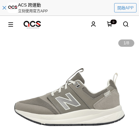
ACS 跨運動
開啟APP
立刻使用官方APP
0
1
/
8