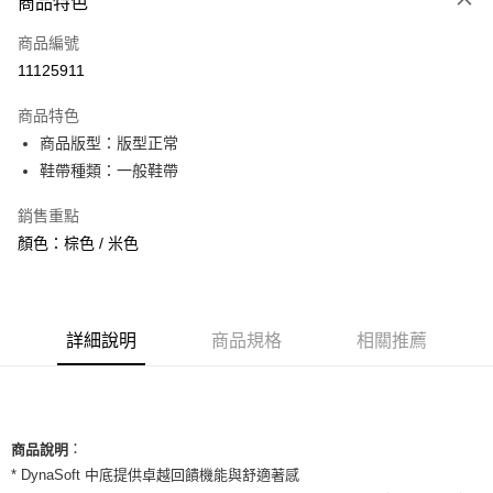
商品特色
信用卡一次付款
商品編號
信用卡分期付款
11125911
3 期 0 利率 每期
NT$560
21家銀行
商品特色
合作金庫商業銀行
第一商業銀行
超商取貨付款
商品版型：版型正常
華南商業銀行
彰化商業銀行
鞋帶種類：一般鞋帶
LINE Pay
上海商業儲蓄銀行
台北富邦商業銀行
國泰世華商業銀行
兆豐國際商業銀行
Apple Pay
銷售重點
臺灣中小企業銀行
台中商業銀行
顏色：棕色 / 米色
匯豐（台灣）商業銀行
華泰商業銀行
街口支付
聯邦商業銀行
遠東國際商業銀行
元大商業銀行
永豐商業銀行
悠遊付
玉山商業銀行
星展（台灣）商業銀行
台新國際商業銀行
中國信託商業銀行
全盈+PAY
詳細說明
商品規格
相關推薦
台灣樂天信用卡公司
AFTEE先享後付
相關說明
【關於「AFTEE先享後付」】
ATM付款
：
AFTEE先享後付是「在收到商品之後才付款」的支付方式。 讓您購物簡單
商品說明
便利好安心！
* DynaSoft 中底提供卓越回饋機能與舒適著感
１．簡單：不需註冊會員、不需綁卡、不需儲值。