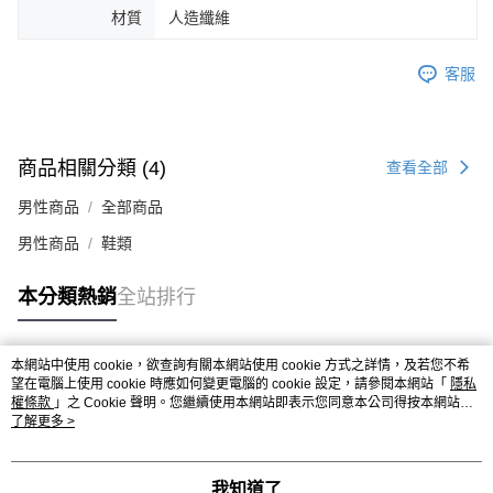
材質
人造纖維
４．使用「AFTEE先享後付」時，將依據個別帳號之用戶狀況，依本公司即
時審查核予不同之上限額度；若仍有額度不足之情形，本公司將視審查結果
請求用戶進行身份認證。
客服
５．嚴禁一人註冊多個帳號或使用他人資訊註冊。若發現惡意使用之情形，
恩沛科技股份有限公司將有權停止該用戶之使用額度並採取法律行動。
商品相關分類 (4)
查看全部
男性商品
全部商品
男性商品
鞋類
本分類熱銷
全站排行
本網站中使用 cookie，欲查詢有關本網站使用 cookie 方式之詳情，及若您不希
熱門標籤
望在電腦上使用 cookie 時應如何變更電腦的 cookie 設定，請參閱本網站「
隱私
權條款
」之 Cookie 聲明。您繼續使用本網站即表示您同意本公司得按本網站使
用條款之 Cookie 聲明使用 cookie。
了解更多 >
我知道了