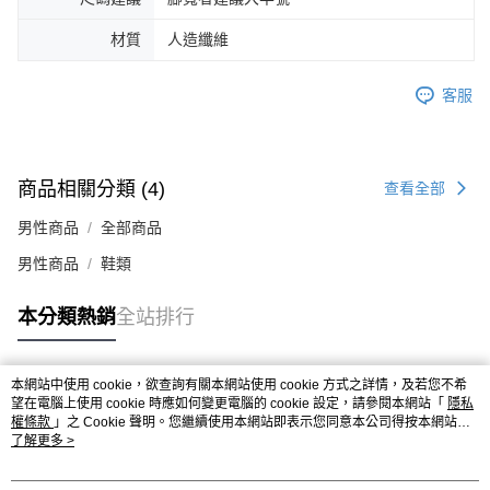
時審查核予不同之上限額度；若仍有額度不足之情形，本公司將視審查結果
請求用戶進行身份認證。
材質
人造纖維
５．嚴禁一人註冊多個帳號或使用他人資訊註冊。若發現惡意使用之情形，
恩沛科技股份有限公司將有權停止該用戶之使用額度並採取法律行動。
客服
商品相關分類 (4)
查看全部
男性商品
全部商品
男性商品
鞋類
本分類熱銷
全站排行
本網站中使用 cookie，欲查詢有關本網站使用 cookie 方式之詳情，及若您不希
熱門標籤
望在電腦上使用 cookie 時應如何變更電腦的 cookie 設定，請參閱本網站「
隱私
權條款
」之 Cookie 聲明。您繼續使用本網站即表示您同意本公司得按本網站使
用條款之 Cookie 聲明使用 cookie。
了解更多 >