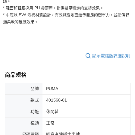
歸。
３．安心：先確認商品／服務後，再付款。
全家取貨付款
* 鞋面和鞋跟採用 PU 覆蓋層，提供雙足穩定的支撐效果。
每筆NT$60，滿NT$1,500(含以上)免運費
【「AFTEE先享後付」結帳流程】
* 中底以 EVA 泡棉材質設計，有效減緩地面給予雙足的衝擊力，並提供舒
１．於結帳方式選擇「AFTEE先享後付」後，將跳轉至「AFTEE先享後付」
適柔軟的足感效果。
付款後全家取貨
結帳頁面，進行簡訊認證並確認金額後，即可完成結帳。
２．訂單成立數日內，您將收到繳費通知簡訊。
每筆NT$60，滿NT$1,500(含以上)免運費
３．收到繳費通知簡訊後14天內，點擊此簡訊中的連結，可透過四大超商／
ATM／網路銀行／等多元方式進行付款，方視為交易完成。
7-11取貨付款
※ 請注意：結帳手續完成當下不需立刻繳費，但若您需要取消訂單，請聯絡
每筆NT$60，滿NT$1,500(含以上)免運費
購買商品的店家。未經商家同意取消之訂單仍視為有效，需透過AFTEE先享
顯示電腦版詳細說明
後付繳納相關費用。
付款後7-11取貨
※ 交易是否成功請以「AFTEE先享後付 」之結帳頁面顯示為準，若有關於
是否繳費成功／繳費後需取消欲退款等相關疑問，請聯繫「AFTEE先享後付
每筆NT$60，滿NT$1,500(含以上)免運費
客戶支援中心」
https://netprotections.freshdesk.com/support/home
商品規格
宅配
【注意事項】
品牌
PUMA
１．透過由恩沛科技股份有限公司提供之「AFTEE先享後付」服務完成之交
每筆NT$100，滿NT$1,500(含以上)免運費
易，需依本服務之必要範圍內提供個人資料，並將交易相關給付款項請求債
權轉讓予恩沛科技股份有限公司。
款式
401560-01
２．關於個人資料處理事宜，請瀏覽以下網址：
https://aftee.tw/terms/#terms3
功能
休閒鞋
３．未成年的使用者請事先徵得法定代理人或監護人之同意方可使用
「AFTEE先享後付」，若未經同意申辦者引起之損失，本公司不負相關責
楦頭
正常
任。
４．使用「AFTEE先享後付」時，將依據個別帳號之用戶狀況，依本公司即
尺碼建議
腳寬者建議大半號