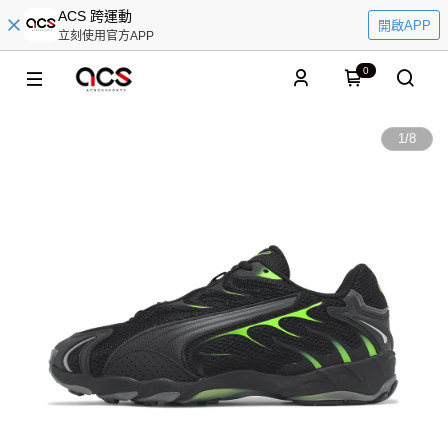
ACS 跨運動
開啟APP
立刻使用官方APP
0
1
/
8