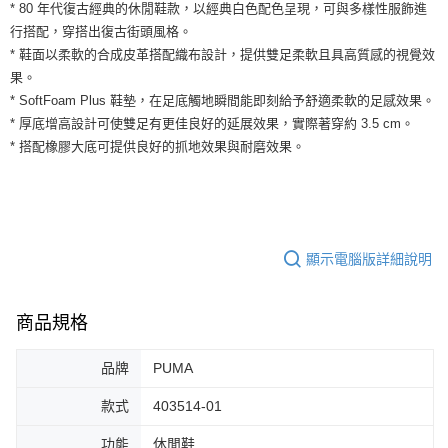
運送方式
* 80 年代復古經典的休閒鞋款，以經典白色配色呈現，可與多樣性服飾進
２．便利：只要手機號碼，簡訊認證，即可結帳。
行搭配，穿搭出復古街頭風格。
３．安心：先確認商品／服務後，再付款。
全家取貨付款
* 鞋面以柔軟的合成皮革搭配織布設計，提供雙足柔軟且具高質感的視覺效
每筆NT$60，滿NT$1,500(含以上)免運費
【「AFTEE先享後付」結帳流程】
果。
１．於結帳方式選擇「AFTEE先享後付」後，將跳轉至「AFTEE先享後付」
* SoftFoam Plus 鞋墊，在足底觸地瞬間能即刻給予舒適柔軟的足感效果。
付款後全家取貨
結帳頁面，進行簡訊認證並確認金額後，即可完成結帳。
２．訂單成立數日內，您將收到繳費通知簡訊。
* 厚底增高設計可使雙足有更佳良好的延展效果，實際著穿約 3.5 cm。
每筆NT$60，滿NT$1,500(含以上)免運費
３．收到繳費通知簡訊後14天內，點擊此簡訊中的連結，可透過四大超商／
* 搭配橡膠大底可提供良好的抓地效果與耐磨效果。
ATM／網路銀行／等多元方式進行付款，方視為交易完成。
7-11取貨付款
※ 請注意：結帳手續完成當下不需立刻繳費，但若您需要取消訂單，請聯絡
每筆NT$60，滿NT$1,500(含以上)免運費
購買商品的店家。未經商家同意取消之訂單仍視為有效，需透過AFTEE先享
後付繳納相關費用。
付款後7-11取貨
※ 交易是否成功請以「AFTEE先享後付 」之結帳頁面顯示為準，若有關於
是否繳費成功／繳費後需取消欲退款等相關疑問，請聯繫「AFTEE先享後付
每筆NT$60，滿NT$1,500(含以上)免運費
顯示電腦版詳細說明
客戶支援中心」
https://netprotections.freshdesk.com/support/home
宅配
【注意事項】
１．透過由恩沛科技股份有限公司提供之「AFTEE先享後付」服務完成之交
商品規格
每筆NT$100，滿NT$1,500(含以上)免運費
易，需依本服務之必要範圍內提供個人資料，並將交易相關給付款項請求債
權轉讓予恩沛科技股份有限公司。
品牌
PUMA
２．關於個人資料處理事宜，請瀏覽以下網址：
https://aftee.tw/terms/#terms3
款式
403514-01
３．未成年的使用者請事先徵得法定代理人或監護人之同意方可使用
「AFTEE先享後付」，若未經同意申辦者引起之損失，本公司不負相關責
功能
休閒鞋
任。