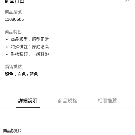
商品特色
信用卡一次付款
商品編號
信用卡分期付款
11080505
3 期 0 利率 每期
NT$626
21家銀行
商品特色
合作金庫商業銀行
第一商業銀行
超商取貨付款
商品版型：版型正常
華南商業銀行
彰化商業銀行
特殊備註：厚底增高
LINE Pay
上海商業儲蓄銀行
台北富邦商業銀行
國泰世華商業銀行
兆豐國際商業銀行
鞋帶種類：一般鞋帶
Apple Pay
臺灣中小企業銀行
台中商業銀行
銷售重點
匯豐（台灣）商業銀行
華泰商業銀行
街口支付
聯邦商業銀行
遠東國際商業銀行
顏色：白色 / 藍色
元大商業銀行
永豐商業銀行
悠遊付
玉山商業銀行
星展（台灣）商業銀行
台新國際商業銀行
中國信託商業銀行
全盈+PAY
台灣樂天信用卡公司
詳細說明
商品規格
相關推薦
AFTEE先享後付
相關說明
【關於「AFTEE先享後付」】
ATM付款
AFTEE先享後付是「在收到商品之後才付款」的支付方式。 讓您購物簡單
便利好安心！
：
商品說明
１．簡單：不需註冊會員、不需綁卡、不需儲值。