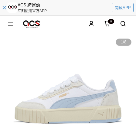
ACS 跨運動
開啟APP
立刻使用官方APP
0
1
/
8