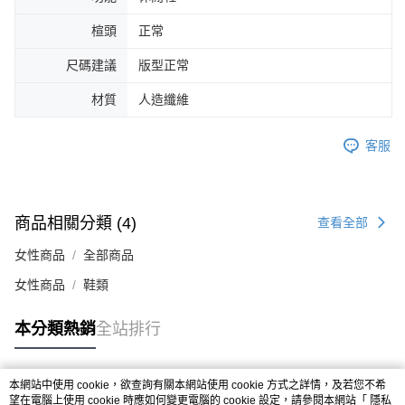
４．使用「AFTEE先享後付」時，將依據個別帳號之用戶狀況，依本公司即
楦頭
正常
時審查核予不同之上限額度；若仍有額度不足之情形，本公司將視審查結果
請求用戶進行身份認證。
５．嚴禁一人註冊多個帳號或使用他人資訊註冊。若發現惡意使用之情形，
尺碼建議
版型正常
恩沛科技股份有限公司將有權停止該用戶之使用額度並採取法律行動。
材質
人造纖維
客服
商品相關分類 (4)
查看全部
女性商品
全部商品
女性商品
鞋類
本分類熱銷
全站排行
本網站中使用 cookie，欲查詢有關本網站使用 cookie 方式之詳情，及若您不希
熱門標籤
望在電腦上使用 cookie 時應如何變更電腦的 cookie 設定，請參閱本網站「
隱私