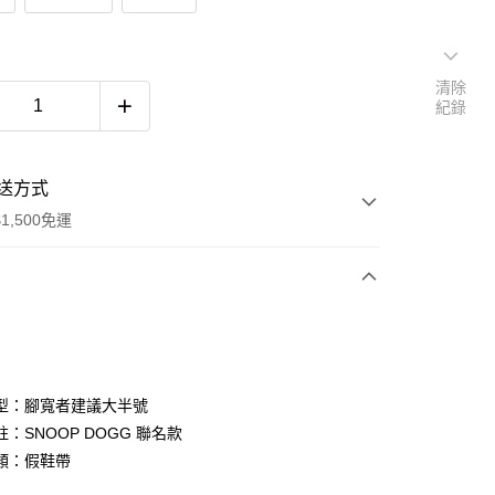
清除
紀錄
送方式
1,500免運
次付款
期付款
0 利率 每期
NT$930
21家銀行
型：腳寬者建議大半號
庫商業銀行
第一商業銀行
：SNOOP DOGG 聯名款
付款
業銀行
彰化商業銀行
類：假鞋帶
業儲蓄銀行
台北富邦商業銀行