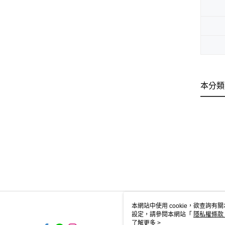
本分類
本網站中使用 cookie，欲查詢有關
設定，請參閱本網站「
隱私權條款
使用 cookie。
了解更多 >