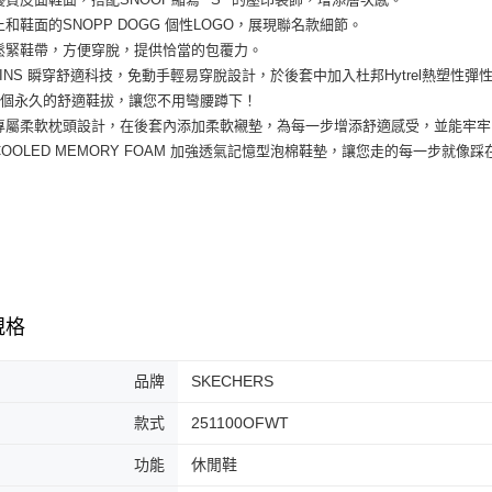
7-11取貨
絡購買商品
上和鞋面的SNOPP DOGG 個性LOGO，展現聯名款細節。
先享後付
每筆NT$6
鬆緊鞋帶，方便穿脫，提供恰當的包覆力。
※ 交易是
IP-INS 瞬穿舒適科技，免動手輕易穿脫設計，於後套中加入杜邦Hytrel熱
是否繳費成
付款後7-1
付客戶支
一個永久的舒適鞋拔，讓您不用彎腰蹲下！
每筆NT$6
專屬柔軟枕頭設計，在後套內添加柔軟襯墊，為每一步增添舒適感受，並能牢
【注意事
宅配
R-COOLED MEMORY FOAM 加強透氣記憶型泡棉鞋墊，讓您走的每一步
１．透過由
交易，需
每筆NT$1
求債權轉
２．關於
https://aft
３．未成
「AFTE
任。
４．使用「
規格
即時審查
結果請求
５．嚴禁
品牌
SKECHERS
形，恩沛
動。
款式
251100OFWT
功能
休閒鞋