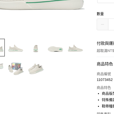
數量
付款與運
超取滿NT$
付款方式
商品特色
信用卡一
商品編號
11073452
信用卡分
商品特色
3 期 
商品版
合作金
特殊備註
超商取貨
華南商
鞋帶種
LINE Pay
上海商