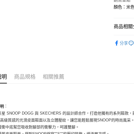
銷售重點
國泰世
Apple Pay
顏色：米色 
臺灣中
匯豐（
街口支付
聯邦商
商品相關分
元大商
悠遊付
玉山商
男性商品
台新國
全盈+PAY
分享
台灣樂
男性商品
AFTEE先
相關說明
依運動類
【關於「A
ATM付款
依品牌
AFTEE
便利好安
說明
商品規格
相關推薦
１．簡單
２．便利
運送方式
３．安心
全家取貨
【「AFT
：
每筆NT$6
１．於結帳
說明
付」結帳
巨星 SNOOP DOGG 與 SKECHERS 的設計師合作，打造他獨有的系列鞋款
付款後全
２．訂單
高級質感的光滑皮面鞋面以及立體壓紋，讓您能輕鬆展現SNOOP的時尚風采
３．收到繳
每筆NT$6
緩衝中底幫您吸收對腳部的衝擊力，呵護雙腳。
／ATM／
※ 請注意
優質皮面鞋面，搭配SNOOP縮寫""S""的壓印裝飾，增添層次感。