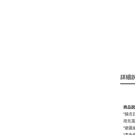
詳細
商品
*饒舌
用充滿
*避震
*素色