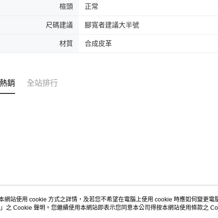
楦頭
正常
尺碼建議
腳寬者建議大半號
材質
合成皮革
熱銷
全站排行
本網站使用 cookie 方式之詳情，及若您不希望在電腦上使用 cookie 時應如何變更電腦的
」之 Cookie 聲明。您繼續使用本網站即表示您同意本公司得按本網站使用條款之 Coo
關於我們
客服資訊