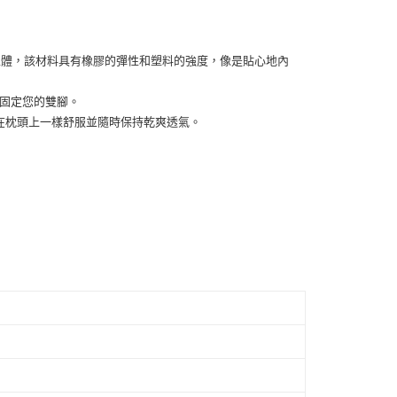
付款
的店家。未經商家同意取消之訂單仍視為有效，需透過AFTEE
繳納相關費用。
0，滿NT$1,500(含以上)免運費
否成功請以「AFTEE先享後付 」之結帳頁面顯示為準，若有關於
塑性彈性體，該材料具有橡膠的彈性和塑料的強度，像是貼心地內
功／繳費後需取消欲退款等相關疑問，請聯繫「AFTEE先享後
1取貨
援中心」
https://netprotections.freshdesk.com/support/home
0，滿NT$1,500(含以上)免運費
牢固定您的雙腳。
項】
就像踩在枕頭上一樣舒服並隨時保持乾爽透氣。
恩沛科技股份有限公司提供之「AFTEE先享後付」服務完成之
依本服務之必要範圍內提供個人資料，並將交易相關給付款項請
00，滿NT$1,500(含以上)免運費
讓予恩沛科技股份有限公司。
個人資料處理事宜，請瀏覽以下網址：
ee.tw/terms/#terms3
年的使用者請事先徵得法定代理人或監護人之同意方可使用
E先享後付」，若未經同意申辦者引起之損失，本公司不負相關責
AFTEE先享後付」時，將依據個別帳號之用戶狀況，依本公司
核予不同之上限額度；若仍有額度不足之情形，本公司將視審查
用戶進行身份認證。
一人註冊多個帳號或使用他人資訊註冊。若發現惡意使用之情
科技股份有限公司將有權停止該用戶之使用額度並採取法律行