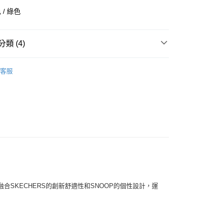
華商業銀行
兆豐國際商業銀行
/ 綠色
小企業銀行
台中商業銀行
台灣）商業銀行
華泰商業銀行
業銀行
遠東國際商業銀行
類 (4)
業銀行
永豐商業銀行
業銀行
星展（台灣）商業銀行
全部商品
際商業銀行
中國信託商業銀行
客服
天信用卡公司
鞋類
享後付
型
休閒
FTEE先享後付」】
SKECHERS
先享後付是「在收到商品之後才付款」的支付方式。 讓您購物簡單
心！
：不需註冊會員、不需綁卡、不需儲值。
：只要手機號碼，簡訊認證，即可結帳。
：先確認商品／服務後，再付款。
付款
EE先享後付」結帳流程】
0，滿NT$1,500(含以上)免運費
方式選擇「AFTEE先享後付」後，將跳轉至「AFTEE先享後
頁面，進行簡訊認證並確認金額後，即可完成結帳。
，融合SKECHERS的創新舒適性和SNOOP的個性設計，運
家取貨
成立數日內，您將收到繳費通知簡訊。
。
費通知簡訊後14天內，點擊此簡訊中的連結，可透過四大超商
0，滿NT$1,500(含以上)免運費
網路銀行／等多元方式進行付款，方視為交易完成。
：結帳手續完成當下不需立刻繳費，但若您需要取消訂單，請聯