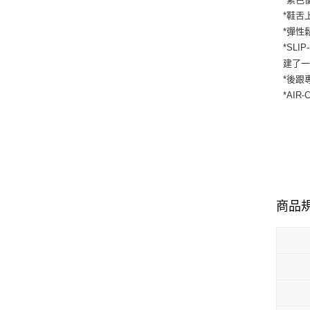
*鞋舌
*彈性
*SL
建了
*後跟
*AI
商品