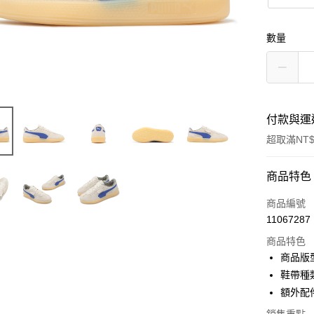
數量
付款與運
超取滿NT$
付款方式
商品特色
信用卡一
商品編號
11067287
信用卡分
商品特色
3 期 
商品版
合作金
鞋帶種
超商取貨
華南商
額外配
LINE Pay
上海商