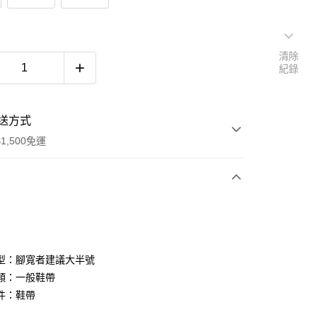
清除
紀錄
送方式
1,500免運
次付款
期付款
0 利率 每期
NT$426
21家銀行
型：腳寬者建議大半號
庫商業銀行
第一商業銀行
類：一般鞋帶
付款
業銀行
彰化商業銀行
件：鞋帶
業儲蓄銀行
台北富邦商業銀行