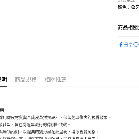
銷售重點
國泰世
Apple Pay
顏色：象牙
臺灣中
匯豐（
街口支付
聯邦商
商品相關分
元大商
悠遊付
玉山商
男性商品
台新國
全盈+PAY
分享
台灣樂
男性商品
AFTEE先
相關說明
依運動類
【關於「A
ATM付款
依品牌
AFTEE
便利好安
說明
商品規格
相關推薦
１．簡單
２．便利
運送方式
３．安心
全家取貨
【「AFT
：
每筆NT$6
１．於結帳
說明
付」結帳
面採用麂皮材質與合成皮革拼接設計，保留經典復古的視覺效果。
付款後全
２．訂單
 字頭鞋型，旨在向近年流行的德訓鞋致敬。
３．收到繳
每筆NT$6
身與鞋領內側，以經典的變形蟲花紋呈現，增添視覺風格。
／ATM／
※ 請注意
色大底橡膠材質，加強整體抓地效果，同時堆疊復古元素。