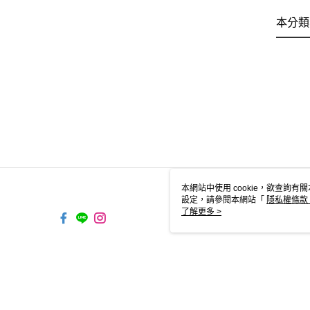
本分類
本網站中使用 cookie，欲查詢有關
設定，請參閱本網站「
隱私權條款
使用 cookie。
了解更多 >