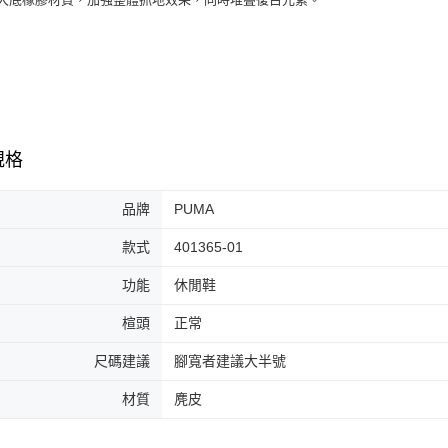
7-11取貨
絡購買商品
先享後付
每筆NT$6
※ 交易是
是否繳費成
付款後7-1
付客戶支
每筆NT$6
【注意事
宅配
１．透過由
規格
交易，需
每筆NT$1
求債權轉
２．關於
品牌
PUMA
https://aft
３．未成
款式
401365-01
「AFTE
任。
功能
休閒鞋
４．使用「
即時審查
結果請求
楦頭
正常
５．嚴禁
形，恩沛
尺碼建議
腳寬者建議大半號
動。
材質
麂皮