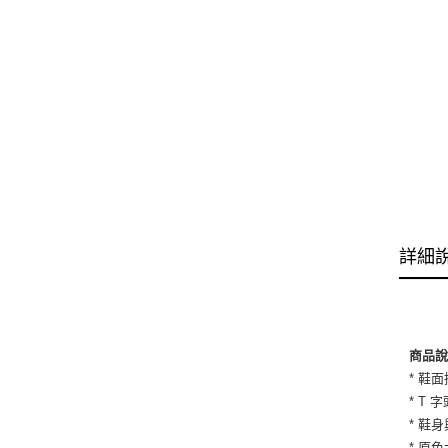
詳細
商品
* 鞋
* T
* 鞋
* 原