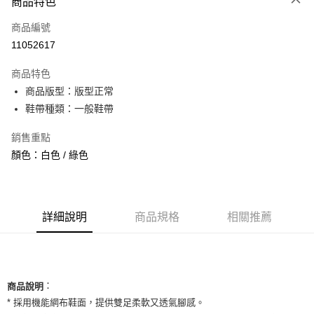
商品特色
信用卡一次付款
商品編號
信用卡分期付款
11052617
3 期 0 利率 每期
NT$860
21家銀行
商品特色
合作金庫商業銀行
第一商業銀行
超商取貨付款
商品版型：版型正常
華南商業銀行
彰化商業銀行
鞋帶種類：一般鞋帶
LINE Pay
上海商業儲蓄銀行
台北富邦商業銀行
國泰世華商業銀行
兆豐國際商業銀行
Apple Pay
銷售重點
臺灣中小企業銀行
台中商業銀行
顏色：白色 / 綠色
匯豐（台灣）商業銀行
華泰商業銀行
街口支付
聯邦商業銀行
遠東國際商業銀行
元大商業銀行
永豐商業銀行
悠遊付
玉山商業銀行
星展（台灣）商業銀行
台新國際商業銀行
中國信託商業銀行
全盈+PAY
詳細說明
商品規格
相關推薦
台灣樂天信用卡公司
AFTEE先享後付
相關說明
【關於「AFTEE先享後付」】
ATM付款
：
AFTEE先享後付是「在收到商品之後才付款」的支付方式。 讓您購物簡單
商品說明
便利好安心！
* 採用機能網布鞋面，提供雙足柔軟又透氣腳感。
１．簡單：不需註冊會員、不需綁卡、不需儲值。