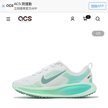
ACS 跨運動
開啟APP
立刻使用官方APP
0
1
/
8