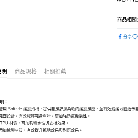
國泰世
Apple Pay
臺灣中
匯豐（
街口支付
商品相關分
聯邦商
元大商
悠遊付
女性商品
玉山商
分享
台新國
全盈+PAY
女性商品
台灣樂
AFTEE先
依運動類
相關說明
依品牌
【關於「A
ATM付款
說明
商品規格
相關推薦
AFTEE
便利好安
１．簡單
２．便利
運送方式
３．安心
全家取貨
：
說明
【「AFT
底使用 Softride 緩震泡棉，提供雙足舒適柔軟的緩震足感，並有效減緩地面給
每筆NT$6
１．於結帳
付」結帳
布鞋面設計，有效減輕鞋身重量，更加強透氣機能性。
付款後全
２．訂單
側 TPU 材質，可加強穩定性與支撐效果。
３．收到繳
每筆NT$6
底添加橡膠材質，有效提升抓地效果與耐磨效果。
／ATM／
※ 請注意