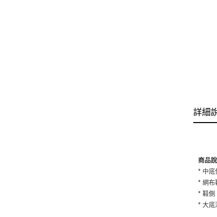
詳細
商品
* 中
* 網
* 鞋
* 大