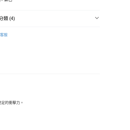
華商業銀行
兆豐國際商業銀行
小企業銀行
台中商業銀行
台灣）商業銀行
華泰商業銀行
類 (4)
業銀行
遠東國際商業銀行
業銀行
永豐商業銀行
全部商品
業銀行
星展（台灣）商業銀行
客服
際商業銀行
中國信託商業銀行
鞋類
天信用卡公司
享後付
型
跑步
PUMA
FTEE先享後付」】
先享後付是「在收到商品之後才付款」的支付方式。 讓您購物簡單
心！
：不需註冊會員、不需綁卡、不需儲值。
：只要手機號碼，簡訊認證，即可結帳。
：先確認商品／服務後，再付款。
付款
EE先享後付」結帳流程】
予雙足的衝擊力。
0，滿NT$1,500(含以上)免運費
方式選擇「AFTEE先享後付」後，將跳轉至「AFTEE先享後
頁面，進行簡訊認證並確認金額後，即可完成結帳。
家取貨
成立數日內，您將收到繳費通知簡訊。
費通知簡訊後14天內，點擊此簡訊中的連結，可透過四大超商
0，滿NT$1,500(含以上)免運費
網路銀行／等多元方式進行付款，方視為交易完成。
：結帳手續完成當下不需立刻繳費，但若您需要取消訂單，請聯