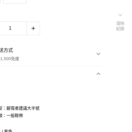
清除
紀錄
送方式
1,500免運
次付款
期付款
0 利率 每期
NT$593
21家銀行
型：腳寬者建議大半號
庫商業銀行
第一商業銀行
類：一般鞋帶
付款
業銀行
彰化商業銀行
業儲蓄銀行
台北富邦商業銀行
/ 紫色