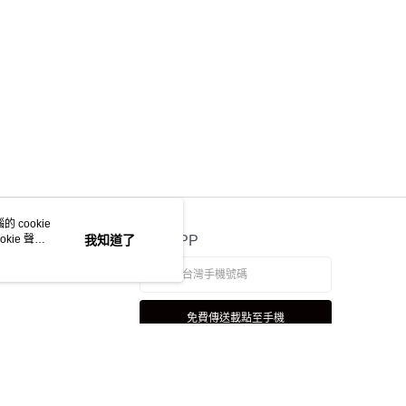
 cookie
kie 聲明
我知道了
官方APP
免費傳送載點至手機
若接到可疑電話，請洽詢165反詐騙專線