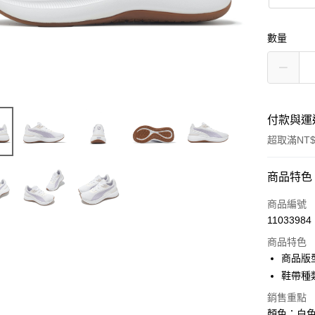
數量
付款與運
超取滿NT$
付款方式
商品特色
信用卡一
商品編號
11033984
信用卡分
商品特色
3 期 
商品版
合作金
鞋帶種
超商取貨
華南商
銷售重點
LINE Pay
上海商
顏色：白色 