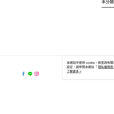
本分類
本網站中使用 cookie，欲查詢有關
設定，請參閱本網站「
隱私權條款
使用 cookie。
了解更多 >