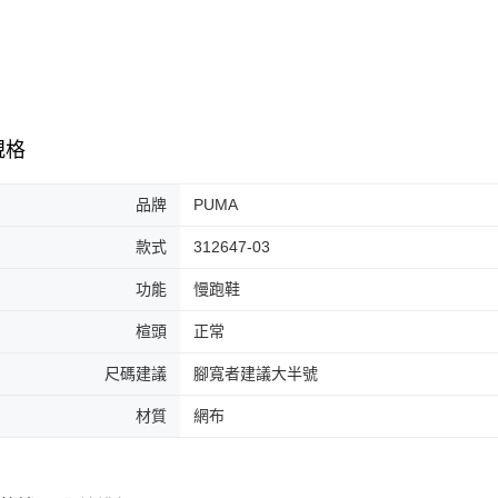
7-11取貨
絡購買商品
先享後付
每筆NT$6
※ 交易是
是否繳費成
付款後7-1
付客戶支
每筆NT$6
【注意事
規格
宅配
１．透過由
交易，需
每筆NT$1
求債權轉
品牌
PUMA
２．關於
https://aft
款式
312647-03
３．未成
「AFTE
功能
慢跑鞋
任。
４．使用「
楦頭
正常
即時審查
結果請求
尺碼建議
腳寬者建議大半號
５．嚴禁
形，恩沛
材質
網布
動。