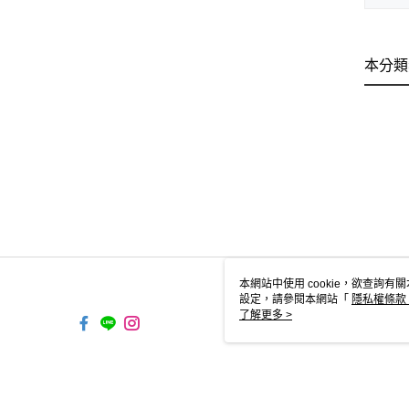
本分類
本網站中使用 cookie，欲查詢有關
設定，請參閱本網站「
隱私權條款
使用 cookie。
了解更多 >