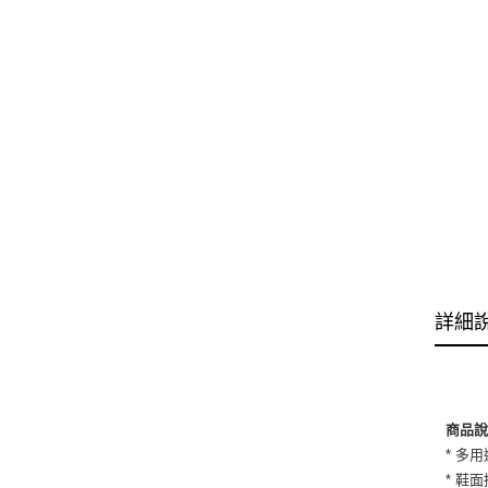
詳細
商品
* 多
* 鞋