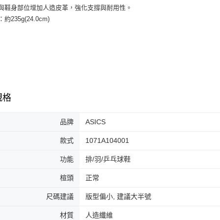
付款後全
２．訂單
頭與鞋身部位增加人造皮革，強化支撐與耐用性。
３．收到繳
每筆NT$6
：約235g(24.0cm)
／ATM／
※ 請注意
7-11取貨
絡購買商品
先享後付
每筆NT$6
※ 交易是
是否繳費成
付款後7-1
付客戶支
每筆NT$6
【注意事
規格
宅配
１．透過由
交易，需
每筆NT$1
求債權轉
品牌
ASICS
２．關於
https://aft
款式
1071A104001
３．未成
「AFTE
功能
排/羽/乒乓球鞋
任。
４．使用「
楦頭
正常
即時審查
結果請求
尺碼建議
版型偏小, 建議大半號
５．嚴禁
形，恩沛
材質
人造纖維
動。