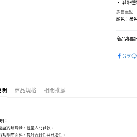
合作金
鞋帶種
超商取貨
華南商
銷售重點
LINE Pay
上海商
顏色：黑色 
國泰世
Apple Pay
臺灣中
匯豐（
街口支付
商品相關分
聯邦商
元大商
悠遊付
男性商品
玉山商
分享
台新國
全盈+PAY
男性商品
台灣樂
AFTEE先
依運動類
相關說明
依品牌
【關於「A
ATM付款
說明
商品規格
相關推薦
AFTEE
便利好安
１．簡單
２．便利
運送方式
３．安心
全家取貨
：
說明
【「AFT
用途室內球場鞋，輕量入門鞋款。
每筆NT$6
１．於結帳
付」結帳
面採用網布面料，提升合腳性與舒適性。