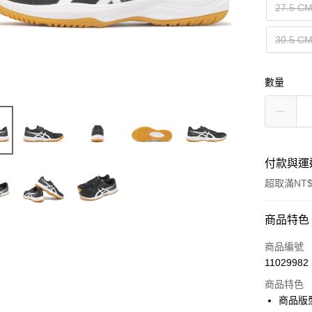
27.5 C
30.5 C
數量
付款與運
超取滿NT$
付款方式
商品特色
信用卡一
商品編號
11029982
信用卡分
商品特色
3 期 
商品版