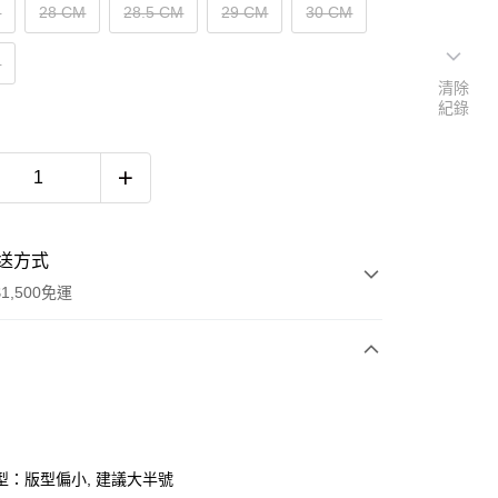
M
28 CM
28.5 CM
29 CM
30 CM
M
清除
紀錄
送方式
1,500免運
次付款
期付款
0 利率 每期
NT$593
21家銀行
型：版型偏小, 建議大半號