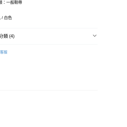
庫商業銀行
第一商業銀行
類：一般鞋帶
付款
業銀行
彰化商業銀行
業儲蓄銀行
台北富邦商業銀行
/ 白色
華商業銀行
兆豐國際商業銀行
小企業銀行
台中商業銀行
台灣）商業銀行
華泰商業銀行
類 (4)
業銀行
遠東國際商業銀行
業銀行
永豐商業銀行
全部商品
業銀行
星展（台灣）商業銀行
客服
際商業銀行
中國信託商業銀行
鞋類
天信用卡公司
享後付
型
其他運動
ASICS
FTEE先享後付」】
先享後付是「在收到商品之後才付款」的支付方式。 讓您購物簡單
心！
：不需註冊會員、不需綁卡、不需儲值。
：只要手機號碼，簡訊認證，即可結帳。
：先確認商品／服務後，再付款。
付款
EE先享後付」結帳流程】
0，滿NT$1,500(含以上)免運費
方式選擇「AFTEE先享後付」後，將跳轉至「AFTEE先享後
頁面，進行簡訊認證並確認金額後，即可完成結帳。