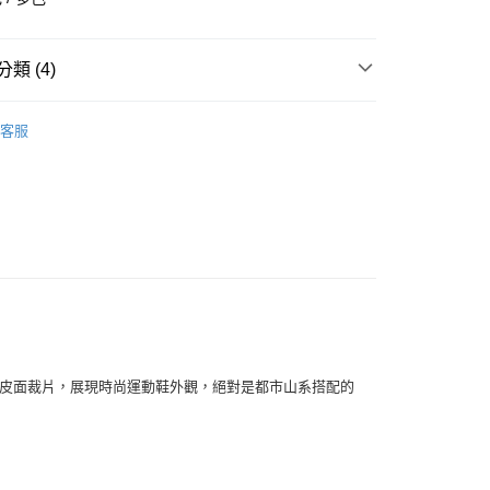
華商業銀行
兆豐國際商業銀行
小企業銀行
台中商業銀行
台灣）商業銀行
華泰商業銀行
類 (4)
業銀行
遠東國際商業銀行
業銀行
永豐商業銀行
全部商品
業銀行
星展（台灣）商業銀行
客服
際商業銀行
中國信託商業銀行
鞋類
天信用卡公司
享後付
型
戶外
SKECHERS
FTEE先享後付」】
先享後付是「在收到商品之後才付款」的支付方式。 讓您購物簡單
心！
：不需註冊會員、不需綁卡、不需儲值。
：只要手機號碼，簡訊認證，即可結帳。
：先確認商品／服務後，再付款。
付款
EE先享後付」結帳流程】
皮革和皮面裁片，展現時尚運動鞋外觀，絕對是都市山系搭配的
0，滿NT$1,500(含以上)免運費
方式選擇「AFTEE先享後付」後，將跳轉至「AFTEE先享後
頁面，進行簡訊認證並確認金額後，即可完成結帳。
家取貨
成立數日內，您將收到繳費通知簡訊。
費通知簡訊後14天內，點擊此簡訊中的連結，可透過四大超商
0，滿NT$1,500(含以上)免運費
網路銀行／等多元方式進行付款，方視為交易完成。
：結帳手續完成當下不需立刻繳費，但若您需要取消訂單，請聯