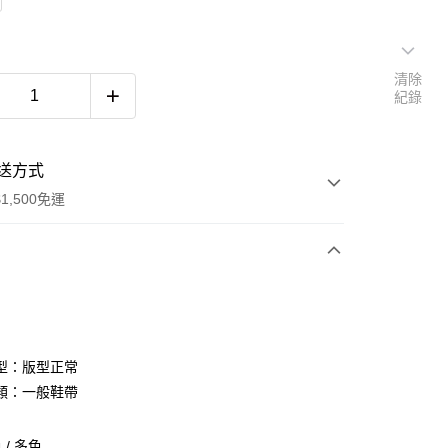
清除
紀錄
送方式
1,500免運
次付款
期付款
0 利率 每期
NT$994
21家銀行
型：版型正常
庫商業銀行
第一商業銀行
類：一般鞋帶
付款
業銀行
彰化商業銀行
業儲蓄銀行
台北富邦商業銀行
/ 多色