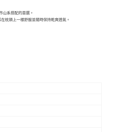
付款
的店家。未經商家同意取消之訂單仍視為有效，需透過AFTEE
繳納相關費用。
0，滿NT$1,500(含以上)免運費
都市山系搭配的首選。
否成功請以「AFTEE先享後付 」之結帳頁面顯示為準，若有關於
步就像踩在枕頭上一樣舒服並隨時保持乾爽透氣。
功／繳費後需取消欲退款等相關疑問，請聯繫「AFTEE先享後
1取貨
援中心」
https://netprotections.freshdesk.com/support/home
0，滿NT$1,500(含以上)免運費
項】
恩沛科技股份有限公司提供之「AFTEE先享後付」服務完成之
依本服務之必要範圍內提供個人資料，並將交易相關給付款項請
00，滿NT$1,500(含以上)免運費
讓予恩沛科技股份有限公司。
個人資料處理事宜，請瀏覽以下網址：
ee.tw/terms/#terms3
年的使用者請事先徵得法定代理人或監護人之同意方可使用
E先享後付」，若未經同意申辦者引起之損失，本公司不負相關責
AFTEE先享後付」時，將依據個別帳號之用戶狀況，依本公司
核予不同之上限額度；若仍有額度不足之情形，本公司將視審查
用戶進行身份認證。
一人註冊多個帳號或使用他人資訊註冊。若發現惡意使用之情
科技股份有限公司將有權停止該用戶之使用額度並採取法律行