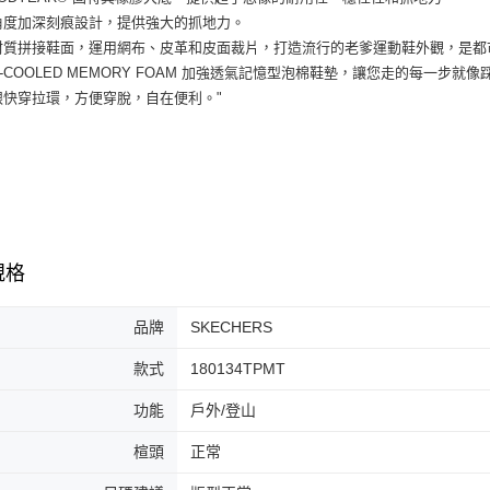
7-11取貨
絡購買商品
多角度加深刻痕設計，提供強大的抓地力。
先享後付
每筆NT$6
異材質拼接鞋面，運用網布、皮革和皮面裁片，打造流行的老爹運動鞋外觀，是
※ 交易是
AIR-COOLED MEMORY FOAM 加強透氣記憶型泡棉鞋墊，讓您走的每一
是否繳費成
付款後7-1
付客戶支
後跟快穿拉環，方便穿脫，自在便利。"
每筆NT$6
【注意事
宅配
１．透過由
交易，需
每筆NT$1
求債權轉
２．關於
https://aft
３．未成
規格
「AFTE
任。
４．使用「
品牌
SKECHERS
即時審查
結果請求
款式
180134TPMT
５．嚴禁
形，恩沛
功能
戶外/登山
動。
楦頭
正常