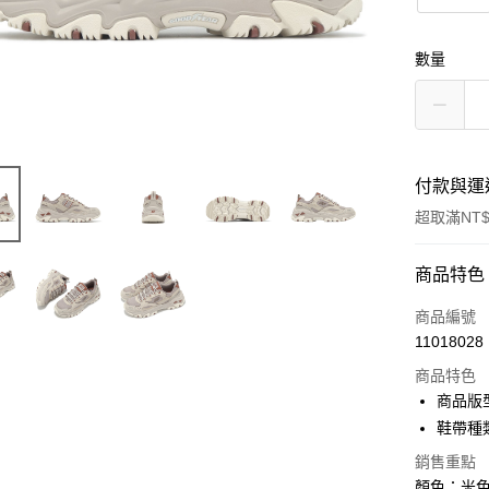
數量
付款與運
超取滿NT$
付款方式
商品特色
信用卡一
商品編號
11018028
信用卡分
商品特色
3 期 
商品版
合作金
鞋帶種
超商取貨
華南商
銷售重點
LINE Pay
上海商
顏色：米色 