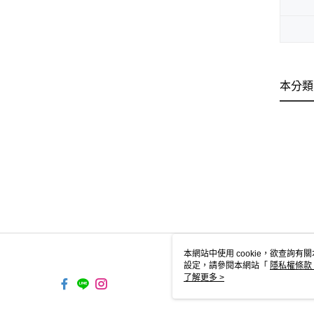
本分類
本網站中使用 cookie，欲查詢有關
設定，請參閱本網站「
隱私權條款
使用 cookie。
了解更多 >