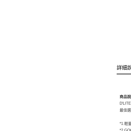
詳細
商品
D'L
最佳
*1.
*2.