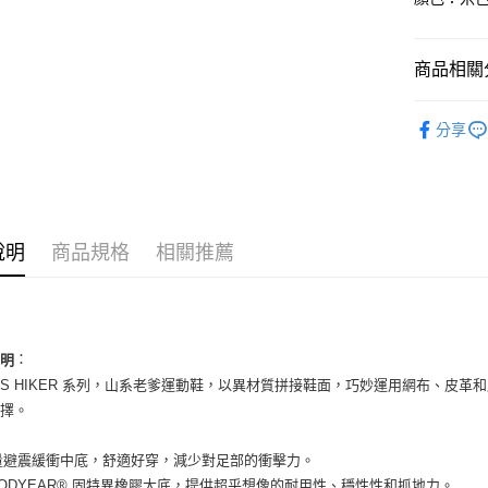
國泰世
Apple Pay
臺灣中
匯豐（
街口支付
商品相關分
聯邦商
元大商
悠遊付
女性商品
玉山商
分享
台新國
全盈+PAY
女性商品
台灣樂
AFTEE先
依運動類
相關說明
依品牌
【關於「A
ATM付款
說明
商品規格
相關推薦
AFTEE
便利好安
１．簡單
２．便利
運送方式
３．安心
全家取貨
：
說明
【「AFT
ITES HIKER 系列，山系老爹運動鞋，以異材質拼接鞋面，巧妙運用網布、
每筆NT$6
１．於結帳
付」結帳
選擇。
付款後全
２．訂單
３．收到繳
每筆NT$6
輕量避震緩衝中底，舒適好穿，減少對足部的衝擊力。
／ATM／
※ 請注意
GOODYEAR® 固特異橡膠大底，提供超乎想像的耐用性、穩性性和抓地力。