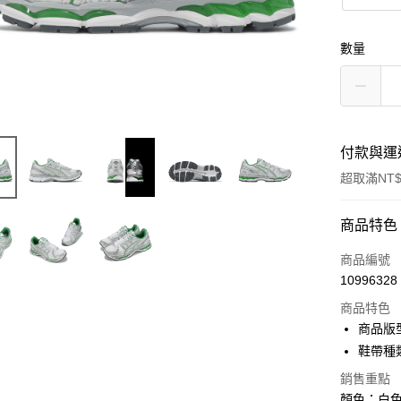
數量
付款與運
超取滿NT$
付款方式
商品特色
信用卡一
商品編號
10996328
信用卡分
商品特色
3 期 
商品版
合作金
鞋帶種
超商取貨
華南商
銷售重點
LINE Pay
上海商
顏色：白色 