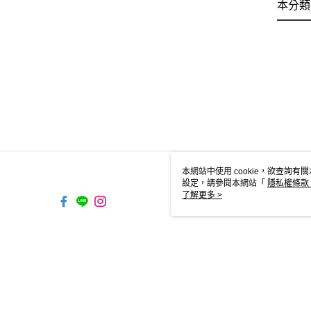
本分類
本網站中使用 cookie，欲查詢有關
設定，請參閱本網站「
隱私權條款
使用 cookie。
了解更多 >