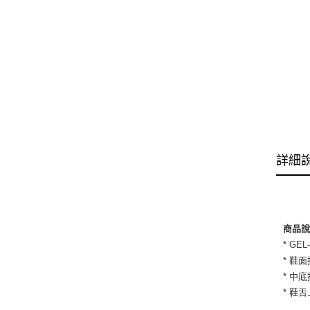
詳細
商品
* G
* 鞋
* 中
* 鞋