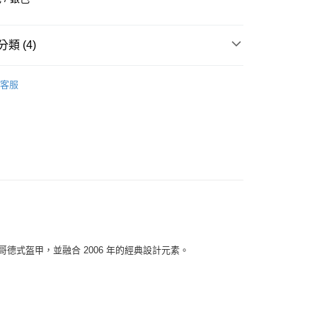
華商業銀行
兆豐國際商業銀行
小企業銀行
台中商業銀行
台灣）商業銀行
華泰商業銀行
類 (4)
業銀行
遠東國際商業銀行
業銀行
永豐商業銀行
全部商品
業銀行
星展（台灣）商業銀行
客服
際商業銀行
中國信託商業銀行
鞋類
天信用卡公司
享後付
型
休閒
ASICS
FTEE先享後付」】
先享後付是「在收到商品之後才付款」的支付方式。 讓您購物簡單
心！
：不需註冊會員、不需綁卡、不需儲值。
：只要手機號碼，簡訊認證，即可結帳。
：先確認商品／服務後，再付款。
付款
EE先享後付」結帳流程】
歐洲哥德式盔甲，並融合 2006 年的經典設計元素。
0，滿NT$1,500(含以上)免運費
方式選擇「AFTEE先享後付」後，將跳轉至「AFTEE先享後
頁面，進行簡訊認證並確認金額後，即可完成結帳。
家取貨
成立數日內，您將收到繳費通知簡訊。
費通知簡訊後14天內，點擊此簡訊中的連結，可透過四大超商
0，滿NT$1,500(含以上)免運費
網路銀行／等多元方式進行付款，方視為交易完成。
：結帳手續完成當下不需立刻繳費，但若您需要取消訂單，請聯