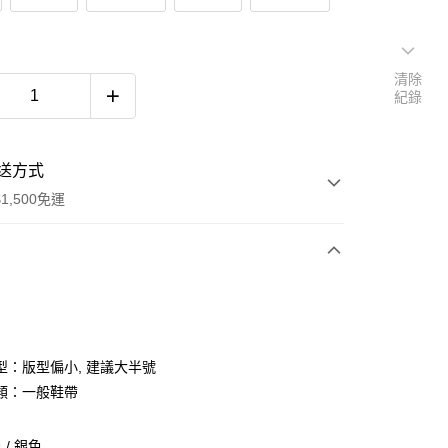
清除
紀錄
送方式
1,500免運
次付款
期付款
0 利率 每期
NT$1,393
21家銀行
型：版型偏小, 建議大半號
庫商業銀行
第一商業銀行
類：一般鞋帶
付款
業銀行
彰化商業銀行
業儲蓄銀行
台北富邦商業銀行
/ 銀色