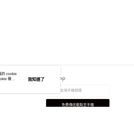
 cookie
kie 聲明
我知道了
官方APP
免費傳送載點至手機
若接到可疑電話，請洽詢165反詐騙專線