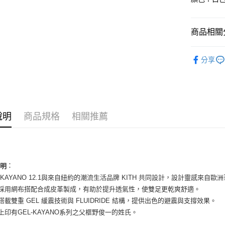
國泰世
Apple Pay
臺灣中
匯豐（
街口支付
商品相關分
聯邦商
元大商
悠遊付
男性商品
玉山商
分享
台新國
全盈+PAY
男性商品
台灣樂
AFTEE先
依運動類
相關說明
依品牌
【關於「A
ATM付款
說明
商品規格
相關推薦
AFTEE
便利好安
１．簡單
２．便利
運送方式
３．安心
全家取貨
：
說明
【「AFT
EL-KAYANO 12.1與來自紐約的潮流生活品牌 KITH 共同設計，設計靈感來自
每筆NT$6
１．於結帳
付」結帳
面採用網布搭配合成皮革製成，有助於提升透氣性，使雙足更乾爽舒適。
付款後全
２．訂單
底搭載雙重 GEL 緩震技術與 FLUIDRIDE 結構，提供出色的避震與支撐效果。
３．收到繳
每筆NT$6
舌上印有GEL-KAYANO系列之父榧野俊一的姓氏。
／ATM／
※ 請注意