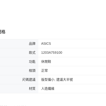
7-11取貨
絡購買商品
先享後付
每筆NT$6
※ 交易是
是否繳費成
付款後7-1
付客戶支
每筆NT$6
【注意事
規格
宅配
１．透過由
交易，需
每筆NT$1
求債權轉
品牌
ASICS
２．關於
https://aft
款式
1203A759100
３．未成
「AFTE
功能
休閒鞋
任。
４．使用「
楦頭
正常
即時審查
結果請求
尺碼建議
版型偏小, 建議大半號
５．嚴禁
形，恩沛
材質
人造纖維
動。