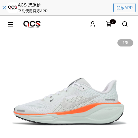
ACS 跨運動
開啟APP
立刻使用官方APP
0
1
/
8