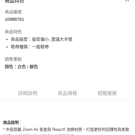
商品特色
信用卡一次付款
商品編號
信用卡分期付款
10988761
3 期 0 利率 每期
NT$593
21家銀行
商品特色
合作金庫商業銀行
第一商業銀行
超商取貨付款
商品版型：版型偏小, 建議大半號
華南商業銀行
彰化商業銀行
鞋帶種類：一般鞋帶
LINE Pay
上海商業儲蓄銀行
台北富邦商業銀行
國泰世華商業銀行
兆豐國際商業銀行
Apple Pay
銷售重點
臺灣中小企業銀行
台中商業銀行
顏色：白色 / 銀色
匯豐（台灣）商業銀行
華泰商業銀行
街口支付
聯邦商業銀行
遠東國際商業銀行
元大商業銀行
永豐商業銀行
悠遊付
玉山商業銀行
星展（台灣）商業銀行
台新國際商業銀行
中國信託商業銀行
全盈+PAY
詳細說明
商品規格
相關推薦
台灣樂天信用卡公司
AFTEE先享後付
相關說明
【關於「AFTEE先享後付」】
ATM付款
：
商品說明
AFTEE先享後付是「在收到商品之後才付款」的支付方式。 讓您購物簡單
便利好安心！
* 中底搭載 Zoom Air 氣墊與 ReactX 泡棉材質，打造更好的回彈性與柔軟
１．簡單：不需註冊會員、不需綁卡、不需儲值。