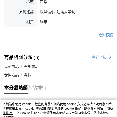
楦頭
正常
４．使用「AFTEE先享後付」時，將依據個別帳號之用戶狀況，依本公司即
時審查核予不同之上限額度；若仍有額度不足之情形，本公司將視審查結果
尺碼建議
版型偏小, 建議大半號
請求用戶進行身份認證。
５．嚴禁一人註冊多個帳號或使用他人資訊註冊。若發現惡意使用之情形，
材質
網布
恩沛科技股份有限公司將有權停止該用戶之使用額度並採取法律行動。
客服
商品相關分類 (6)
查看全部
兒童商品
全部商品
女性商品
鞋類
本分類熱銷
全站排行
本網站中使用 cookie，欲查詢有關本網站使用 cookie 方式之詳情，及若您不希
熱門標籤
望在電腦上使用 cookie 時應如何變更電腦的 cookie 設定，請參閱本網站「
隱私
權條款
」之 Cookie 聲明。您繼續使用本網站即表示您同意本公司得按本網站使