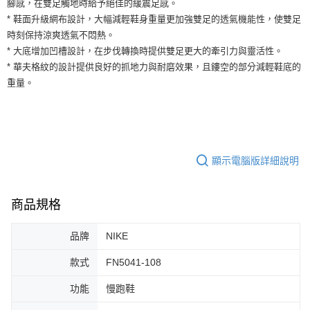
腳感，在雙足觸地時給予絕佳的緩震足感。
運送方式
２．便利：只要手機號碼，簡訊認證，即可結帳。
* 鞋面升級網布設計，大幅減輕鞋身重量更加強雙足的透氣機能性，使雙足
３．安心：先確認商品／服務後，再付款。
全家取貨付款
時刻保持涼爽透氣不悶熱。
每筆NT$60，滿NT$1,500(含以上)免運費
【「AFTEE先享後付」結帳流程】
* 大底增加凹槽設計，在步伐轉換時提供雙足更大的牽引力與靈活性。
１．於結帳方式選擇「AFTEE先享後付」後，將跳轉至「AFTEE先享後付」
* 華夫格紋的設計提供良好的抓地力與耐磨效果，且鏤空的部分減輕鞋底的
付款後全家取貨
結帳頁面，進行簡訊認證並確認金額後，即可完成結帳。
重量。
２．訂單成立數日內，您將收到繳費通知簡訊。
每筆NT$60，滿NT$1,500(含以上)免運費
３．收到繳費通知簡訊後14天內，點擊此簡訊中的連結，可透過四大超商／
ATM／網路銀行／等多元方式進行付款，方視為交易完成。
7-11取貨付款
※ 請注意：結帳手續完成當下不需立刻繳費，但若您需要取消訂單，請聯絡
每筆NT$60，滿NT$1,500(含以上)免運費
購買商品的店家。未經商家同意取消之訂單仍視為有效，需透過AFTEE先享
後付繳納相關費用。
付款後7-11取貨
※ 交易是否成功請以「AFTEE先享後付 」之結帳頁面顯示為準，若有關於
顯示電腦版詳細說明
是否繳費成功／繳費後需取消欲退款等相關疑問，請聯繫「AFTEE先享後付
每筆NT$60，滿NT$1,500(含以上)免運費
客戶支援中心」
https://netprotections.freshdesk.com/support/home
商品規格
宅配
【注意事項】
１．透過由恩沛科技股份有限公司提供之「AFTEE先享後付」服務完成之交
每筆NT$100，滿NT$1,500(含以上)免運費
易，需依本服務之必要範圍內提供個人資料，並將交易相關給付款項請求債
品牌
NIKE
權轉讓予恩沛科技股份有限公司。
２．關於個人資料處理事宜，請瀏覽以下網址：
款式
FN5041-108
https://aftee.tw/terms/#terms3
３．未成年的使用者請事先徵得法定代理人或監護人之同意方可使用
功能
慢跑鞋
「AFTEE先享後付」，若未經同意申辦者引起之損失，本公司不負相關責
任。