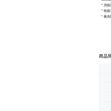
* 頂
* 無
* 兼
商品