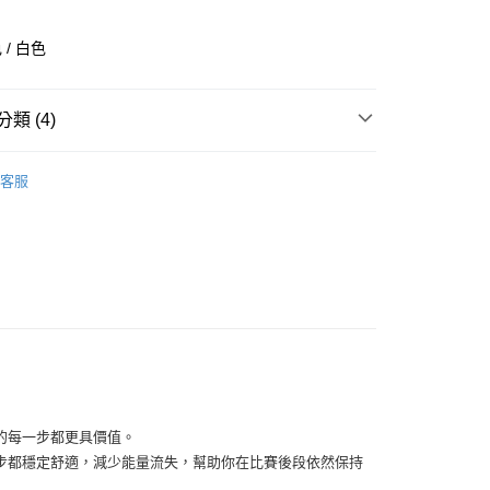
業銀行
彰化商業銀行
業儲蓄銀行
台北富邦商業銀行
/ 白色
華商業銀行
兆豐國際商業銀行
小企業銀行
台中商業銀行
台灣）商業銀行
華泰商業銀行
類 (4)
業銀行
遠東國際商業銀行
業銀行
永豐商業銀行
全部商品
業銀行
星展（台灣）商業銀行
客服
際商業銀行
中國信託商業銀行
鞋類
天信用卡公司
享後付
型
跑步
SAUCONY
FTEE先享後付」】
先享後付是「在收到商品之後才付款」的支付方式。 讓您購物簡單
心！
：不需註冊會員、不需綁卡、不需儲值。
：只要手機號碼，簡訊認證，即可結帳。
：先確認商品／服務後，再付款。
付款
EE先享後付」結帳流程】
，讓你的每一步都更具價值。
0，滿NT$1,500(含以上)免運費
方式選擇「AFTEE先享後付」後，將跳轉至「AFTEE先享後
頁面，進行簡訊認證並確認金額後，即可完成結帳。
，每一步都穩定舒適，減少能量流失，幫助你在比賽後段依然保持
家取貨
成立數日內，您將收到繳費通知簡訊。