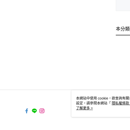
本分類
本網站中使用 cookie，欲查詢有關
設定，請參閱本網站「
隱私權條款
使用 cookie。
了解更多 >