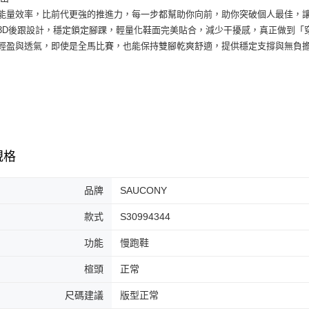
３．收到繳
每筆NT$6
級能量效率，比前代更強的推進力，每一步都幫助你向前，助你突破個人最佳，
／ATM／
※ 請注意
縫3D後跟設計，穩定鎖定腳踝，輕量化鞋面完美貼合，減少干擾感，真正做到
7-11取貨
絡購買商品
具輕盈與透氣，即使是全馬比賽，也能保持雙腳乾爽舒適，提供穩定支撐與無負
先享後付
每筆NT$6
※ 交易是
是否繳費成
付款後7-1
付客戶支
每筆NT$6
【注意事
宅配
１．透過由
交易，需
每筆NT$1
求債權轉
規格
２．關於
https://aft
品牌
SAUCONY
３．未成
「AFTE
任。
款式
S30994344
４．使用「
即時審查
功能
慢跑鞋
結果請求
５．嚴禁
楦頭
正常
形，恩沛
動。
尺碼建議
版型正常