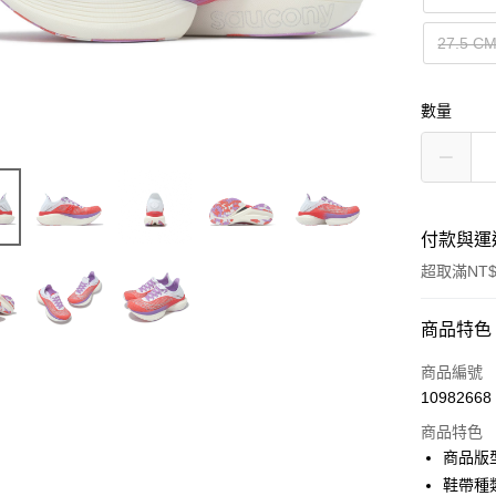
27.5 C
數量
付款與運
超取滿NT$
付款方式
商品特色
信用卡一
商品編號
10982668
信用卡分
商品特色
3 期 
商品版
合作金
鞋帶種
超商取貨