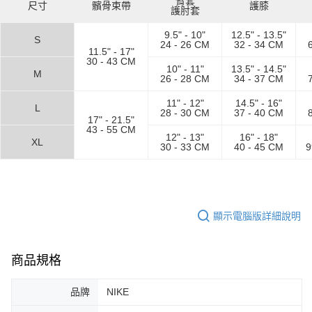
臂套
運送方式
尺寸
髕骨束帶
護膝
２．便利：只要手機號碼，簡訊認證，即可結帳。
護肘套
３．安心：先確認商品／服務後，再付款。
全家取貨付款
9.5" - 10"
12.5" - 13.5"
S
24 - 26 CM
32 - 34 CM
每筆NT$60，滿NT$1,500(含以上)免運費
【「AFTEE先享後付」結帳流程】
11.5" - 17"
１．於結帳方式選擇「AFTEE先享後付」後，將跳轉至「AFTEE先享後付」
30 - 43 CM
10" - 11"
13.5" - 14.5"
付款後全家取貨
結帳頁面，進行簡訊認證並確認金額後，即可完成結帳。
M
26 - 28 CM
34 - 37 CM
２．訂單成立數日內，您將收到繳費通知簡訊。
每筆NT$60，滿NT$1,500(含以上)免運費
３．收到繳費通知簡訊後14天內，點擊此簡訊中的連結，可透過四大超商／
11" - 12"
14.5" - 16"
L
ATM／網路銀行／等多元方式進行付款，方視為交易完成。
28 - 30 CM
37 - 40 CM
7-11取貨付款
17" - 21.5"
※ 請注意：結帳手續完成當下不需立刻繳費，但若您需要取消訂單，請聯絡
43 - 55 CM
每筆NT$60，滿NT$1,500(含以上)免運費
購買商品的店家。未經商家同意取消之訂單仍視為有效，需透過AFTEE先享
12" - 13"
16" - 18"
XL
30 - 33 CM
40 - 45 CM
9
後付繳納相關費用。
付款後7-11取貨
※ 交易是否成功請以「AFTEE先享後付 」之結帳頁面顯示為準，若有關於
是否繳費成功／繳費後需取消欲退款等相關疑問，請聯繫「AFTEE先享後付
每筆NT$60，滿NT$1,500(含以上)免運費
客戶支援中心」
https://netprotections.freshdesk.com/support/home
宅配
【注意事項】
顯示電腦版詳細說明
１．透過由恩沛科技股份有限公司提供之「AFTEE先享後付」服務完成之交
每筆NT$100，滿NT$1,500(含以上)免運費
易，需依本服務之必要範圍內提供個人資料，並將交易相關給付款項請求債
權轉讓予恩沛科技股份有限公司。
商品規格
２．關於個人資料處理事宜，請瀏覽以下網址：
https://aftee.tw/terms/#terms3
３．未成年的使用者請事先徵得法定代理人或監護人之同意方可使用
品牌
NIKE
「AFTEE先享後付」，若未經同意申辦者引起之損失，本公司不負相關責
任。