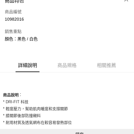
商品特色
信用卡一次付款
商品編號
信用卡分期付款
10982016
3 期 0 利率 每期
NT$316
21家銀行
銷售重點
合作金庫商業銀行
第一商業銀行
超商取貨付款
顏色：黑色 / 白色
華南商業銀行
彰化商業銀行
LINE Pay
上海商業儲蓄銀行
台北富邦商業銀行
國泰世華商業銀行
兆豐國際商業銀行
Apple Pay
臺灣中小企業銀行
台中商業銀行
詳細說明
商品規格
相關推薦
匯豐（台灣）商業銀行
華泰商業銀行
街口支付
聯邦商業銀行
遠東國際商業銀行
元大商業銀行
永豐商業銀行
悠遊付
玉山商業銀行
星展（台灣）商業銀行
台新國際商業銀行
中國信託商業銀行
全盈+PAY
：
商品說明
台灣樂天信用卡公司
* DRI-FIT 科技
AFTEE先享後付
* 輕度壓力，幫助肌肉暖度和支撐關節
相關說明
* 膝關節後部防撞襯料
【關於「AFTEE先享後付」】
ATM付款
AFTEE先享後付是「在收到商品之後才付款」的支付方式。 讓您購物簡單
* 耐用材質及透氣網布在較容易發熱部位
便利好安心！
１．簡單：不需註冊會員、不需綁卡、不需儲值。