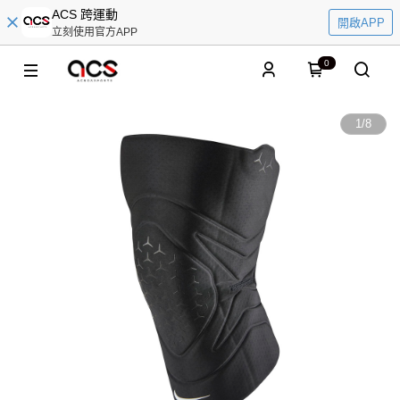
ACS 跨運動
開啟APP
立刻使用官方APP
0
1
/
8