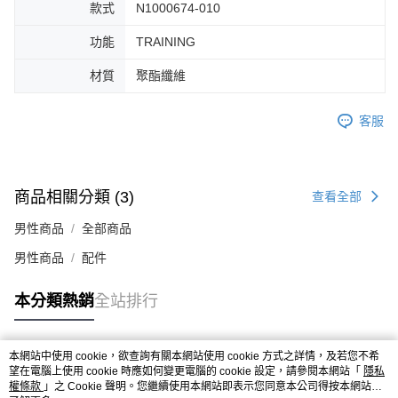
款式
N1000674-010
４．使用「AFTEE先享後付」時，將依據個別帳號之用戶狀況，依本公司即
時審查核予不同之上限額度；若仍有額度不足之情形，本公司將視審查結果
功能
TRAINING
請求用戶進行身份認證。
５．嚴禁一人註冊多個帳號或使用他人資訊註冊。若發現惡意使用之情形，
材質
聚酯纖維
恩沛科技股份有限公司將有權停止該用戶之使用額度並採取法律行動。
客服
商品相關分類 (3)
查看全部
男性商品
全部商品
男性商品
配件
本分類熱銷
全站排行
本網站中使用 cookie，欲查詢有關本網站使用 cookie 方式之詳情，及若您不希
熱門標籤
望在電腦上使用 cookie 時應如何變更電腦的 cookie 設定，請參閱本網站「
隱私
權條款
」之 Cookie 聲明。您繼續使用本網站即表示您同意本公司得按本網站使