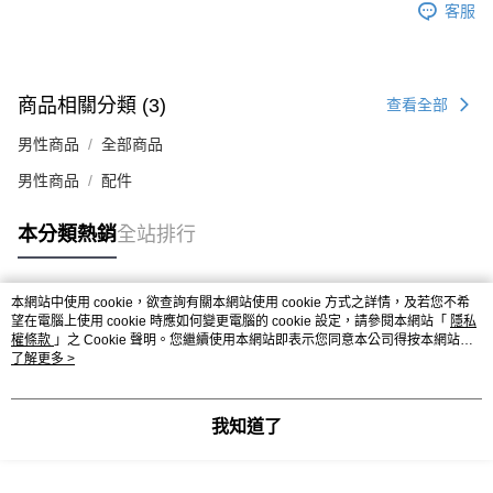
時審查核予不同之上限額度；若仍有額度不足之情形，本公司將視審查結果
客服
請求用戶進行身份認證。
５．嚴禁一人註冊多個帳號或使用他人資訊註冊。若發現惡意使用之情形，
恩沛科技股份有限公司將有權停止該用戶之使用額度並採取法律行動。
商品相關分類 (3)
查看全部
男性商品
全部商品
男性商品
配件
本分類熱銷
全站排行
本網站中使用 cookie，欲查詢有關本網站使用 cookie 方式之詳情，及若您不希
熱門標籤
望在電腦上使用 cookie 時應如何變更電腦的 cookie 設定，請參閱本網站「
隱私
權條款
」之 Cookie 聲明。您繼續使用本網站即表示您同意本公司得按本網站使
用條款之 Cookie 聲明使用 cookie。
了解更多 >
我知道了