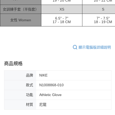
19 - 20 CM
20 - 22 CM
３．安心：先確認商品／服務後，再付款。
全家取貨付款
女訓練手套（半指套）
XS
S
每筆NT$60，滿NT$1,500(含以上)免運費
【「AFTEE先享後付」結帳流程】
１．於結帳方式選擇「AFTEE先享後付」後，將跳轉至「AFTEE先享後付」
6.5" - 7"
7" - 7.5"
付款後全家取貨
女性 Women
結帳頁面，進行簡訊認證並確認金額後，即可完成結帳。
17 - 18 CM
18 - 19 CM
２．訂單成立數日內，您將收到繳費通知簡訊。
每筆NT$60，滿NT$1,500(含以上)免運費
３．收到繳費通知簡訊後14天內，點擊此簡訊中的連結，可透過四大超商／
ATM／網路銀行／等多元方式進行付款，方視為交易完成。
7-11取貨付款
※ 請注意：結帳手續完成當下不需立刻繳費，但若您需要取消訂單，請聯絡
每筆NT$60，滿NT$1,500(含以上)免運費
購買商品的店家。未經商家同意取消之訂單仍視為有效，需透過AFTEE先享
顯示電腦版詳細說明
後付繳納相關費用。
付款後7-11取貨
※ 交易是否成功請以「AFTEE先享後付 」之結帳頁面顯示為準，若有關於
是否繳費成功／繳費後需取消欲退款等相關疑問，請聯繫「AFTEE先享後付
每筆NT$60，滿NT$1,500(含以上)免運費
客戶支援中心」
https://netprotections.freshdesk.com/support/home
商品規格
宅配
【注意事項】
品牌
NIKE
１．透過由恩沛科技股份有限公司提供之「AFTEE先享後付」服務完成之交
每筆NT$100，滿NT$1,500(含以上)免運費
易，需依本服務之必要範圍內提供個人資料，並將交易相關給付款項請求債
權轉讓予恩沛科技股份有限公司。
款式
N1008868-010
２．關於個人資料處理事宜，請瀏覽以下網址：
https://aftee.tw/terms/#terms3
功能
Athletic Glove
３．未成年的使用者請事先徵得法定代理人或監護人之同意方可使用
「AFTEE先享後付」，若未經同意申辦者引起之損失，本公司不負相關責
材質
尼龍
任。
４．使用「AFTEE先享後付」時，將依據個別帳號之用戶狀況，依本公司即