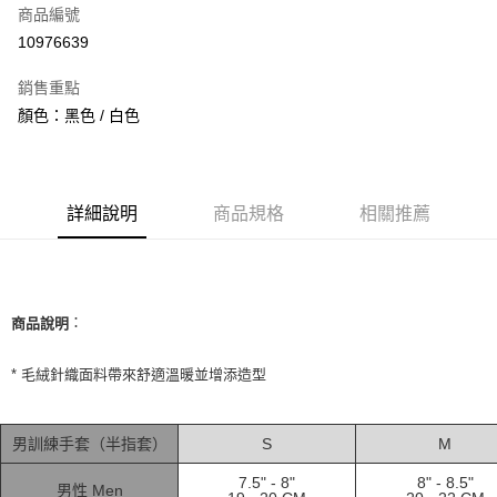
商品編號
信用卡分期付款
10976639
3 期 0 利率 每期
NT$260
21家銀行
銷售重點
合作金庫商業銀行
第一商業銀行
超商取貨付款
顏色：黑色 / 白色
華南商業銀行
彰化商業銀行
LINE Pay
上海商業儲蓄銀行
台北富邦商業銀行
國泰世華商業銀行
兆豐國際商業銀行
Apple Pay
臺灣中小企業銀行
台中商業銀行
詳細說明
商品規格
相關推薦
匯豐（台灣）商業銀行
華泰商業銀行
街口支付
聯邦商業銀行
遠東國際商業銀行
元大商業銀行
永豐商業銀行
悠遊付
玉山商業銀行
星展（台灣）商業銀行
台新國際商業銀行
中國信託商業銀行
全盈+PAY
：
商品說明
台灣樂天信用卡公司
AFTEE先享後付
* 毛絨針織面料帶來舒適溫暖並增添造型
相關說明
【關於「AFTEE先享後付」】
ATM付款
AFTEE先享後付是「在收到商品之後才付款」的支付方式。 讓您購物簡單
男訓練手套（半指套）
S
M
便利好安心！
１．簡單：不需註冊會員、不需綁卡、不需儲值。
運送方式
7.5" - 8"
8" - 8.5"
２．便利：只要手機號碼，簡訊認證，即可結帳。
男性 Men